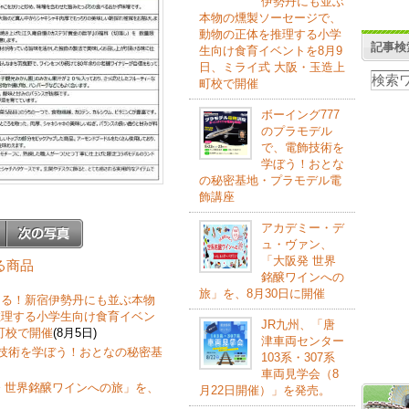
伊勢丹にも並ぶ
本物の燻製ソーセージで、
動物の正体を推理する小学
記事検
生向け食育イベントを8月9
日、ミライ式 大阪・玉造上
町校で開催
ボーイング777
のプラモデル
で、電飾技術を
学ぼう！おとな
の秘密基地・プラモデル電
飾講座
アカデミー・デ
ュ・ヴァン、
「大阪発 世界
する商品
銘醸ワインへの
旅」を、8月30日に開催
なる！新宿伊勢丹にも並ぶ本物
推理する小学生向け食育イベン
JR九州、「唐
町校で開催
(8月5日)
津車両センター
飾技術を学ぼう！おとなの秘密基
103系・307系
車両見学会（8
 世界銘醸ワインへの旅」を、
月22日開催）」を発売。