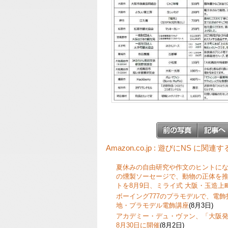
Amazon.co.jp : 遊びにNS に関連
夏休みの自由研究や作文のヒントに
の燻製ソーセージで、動物の正体を
トを8月9日、ミライ式 大阪・玉造上
ボーイング777のプラモデルで、電
地・プラモデル電飾講座
(8月3日)
アカデミー・デュ・ヴァン、「大阪発
8月30日に開催
(8月2日)