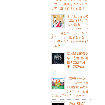
ープン、夏限定イベントエ
リア「遊び広場」も登場！
子どもたちとの
お出かけを、も
っと気軽に。オ
ーパークおごせ
が、「おむつバー」「粉ミ
ルクバー」「離乳食」な
ど、子ども向け無料サービ
ス拡充
葉加瀬太郎音楽
祭、京都公演開
催！次は今月
末、東京公演
へ！
【楽天イーグル
ス】スポーツ観
戦宿泊助成キャ
ンペーン「仙台
プロスポ割」がスタート
【宿泊者限定】