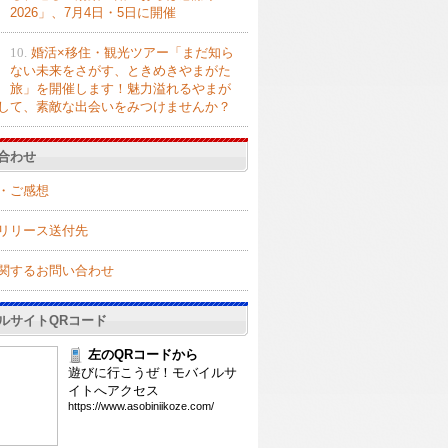
2026」、7月4日・5日に開催
10.
婚活×移住・観光ツアー「まだ知ら
ない未来をさがす、ときめきやまがた
旅」を開催します！魅力溢れるやまが
して、素敵な出会いをみつけませんか？
合わせ
・ご感想
リリース送付先
関するお問い合わせ
ルサイトQRコード
左のQRコードから
遊びに行こうぜ！モバイルサ
イトへアクセス
htt
ps:
//w
ww.
aso
bin
iik
oze
.co
m/