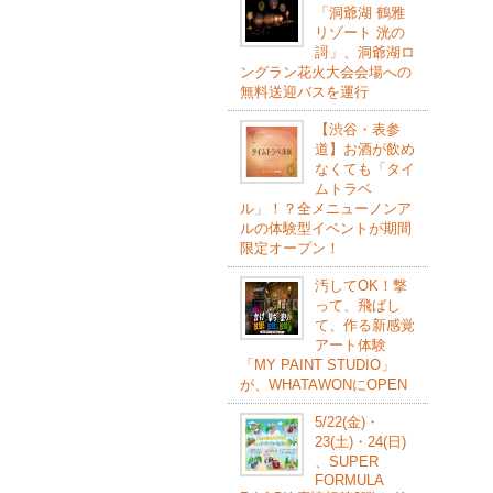
「洞爺湖 鶴雅
リゾート 洸の
謌」、洞爺湖ロ
ングラン花火大会会場への
無料送迎バスを運行
【渋谷・表参
道】お酒が飲め
なくても「タイ
ムトラベ
ル」！？全メニューノンア
ルの体験型イベントが期間
限定オープン！
汚してOK！撃
って、飛ばし
て、作る新感覚
アート体験
「MY PAINT STUDIO」
が、WHATAWONにOPEN
5/22(⾦)・
23(⼟)・24(⽇)
、SUPER
FORMULA