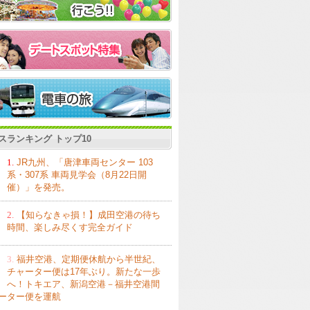
スランキング トップ10
1.
JR九州、「唐津車両センター 103
系・307系 車両見学会（8月22日開
催）」を発売。
2.
【知らなきゃ損！】成田空港の待ち
時間、楽しみ尽くす完全ガイド
3.
福井空港、定期便休航から半世紀、
チャーター便は17年ぶり。新たな一歩
へ！トキエア、新潟空港－福井空港間
ーター便を運航