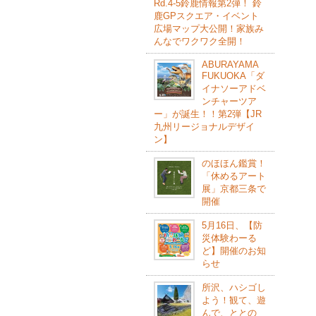
Rd.4-5鈴⿅情報第2弾！ 鈴
⿅GPスクエア・イベント
広場マップ⼤公開！家族み
んなでワクワク全開！
ABURAYAMA
FUKUOKA「ダ
イナソーアドベ
ンチャーツア
ー」が誕生！！第2弾【JR
九州リージョナルデザイ
ン】
のほほん鑑賞！
「休めるアート
展」京都三条で
開催
5月16日、【防
災体験わーる
ど】開催のお知
らせ
所沢、ハシゴし
よう！観て、遊
んで、ととの