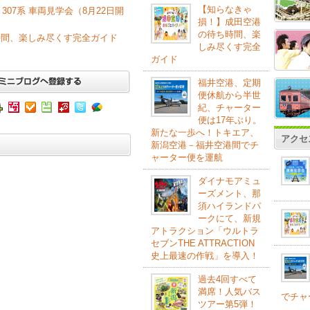
【知らなきゃ
307系 車両見学会（8月22日開
損！】成田空港
の待ち時間、楽
時間、楽しみ尽くす完全ガイド
しみ尽くす完全
ガイド
福井空港、定期
便休航から半世
紀、チャーター
便は17年ぶり。
新たな一歩へ！トキエア、
アクセ
新潟空港－福井空港間でチ
ャーター便を運航
ダイナモアミュ
ーズメント、那
須ハイランドパ
ークにて、新規
アトラクション「ウルトラ
セブンTHE ATTRACTION
史上最速の作戦」を導入！
過去4回すべて
満席！人気バス
でチャ
ツアー第5弾！