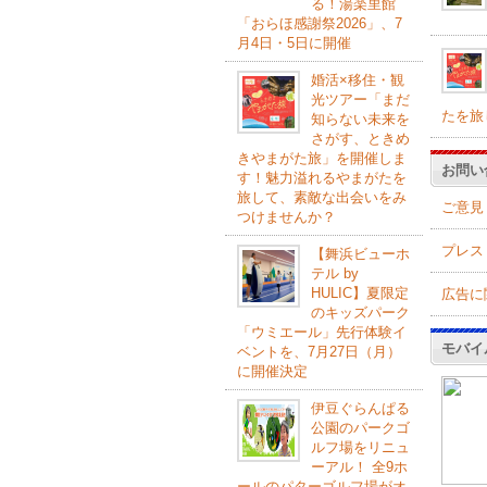
る！湯楽里館
「おらほ感謝祭2026」、7
月4日・5日に開催
婚活×移住・観
光ツアー「まだ
たを旅
知らない未来を
さがす、ときめ
きやまがた旅」を開催しま
お問い
す！魅力溢れるやまがたを
旅して、素敵な出会いをみ
ご意見
つけませんか？
プレス
【舞浜ビューホ
テル by
HULIC】夏限定
広告に
のキッズパーク
「ウミエール」先行体験イ
モバイ
ベントを、7月27日（月）
に開催決定
伊豆ぐらんぱる
公園のパークゴ
ルフ場をリニュ
ーアル！ 全9ホ
ールのパターゴルフ場がオ