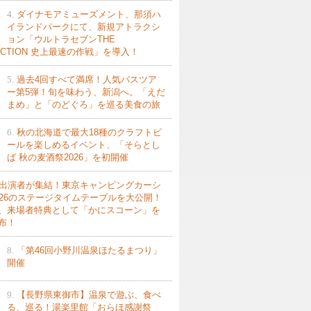
4.
ダイナモアミューズメント、那須ハ
イランドパークにて、新規アトラクシ
ョン「ウルトラセブンTHE
ACTION 史上最速の作戦」を導入！
5.
過去4回すべて満席！人気バスツア
ー第5弾！旬を味わう、新潟へ。「えだ
まめ」と「のどぐろ」を巡る美食の旅
6.
秋の北海道で最大18種のクラフトビ
ールを楽しめるイベント、「そらとし
ば 秋の麦酒祭2026」を初開催
出演者が集結！東京キャンピングカーシ
026のステージタイムテーブルを大公開！
、来場者特典として「かにスコーン」を
布！
8.
「第46回小野川温泉ほたるまつり」
開催
9.
【長野県東御市】温泉で遊ぶ、食べ
る、巡る！湯楽里館「おらほ感謝祭