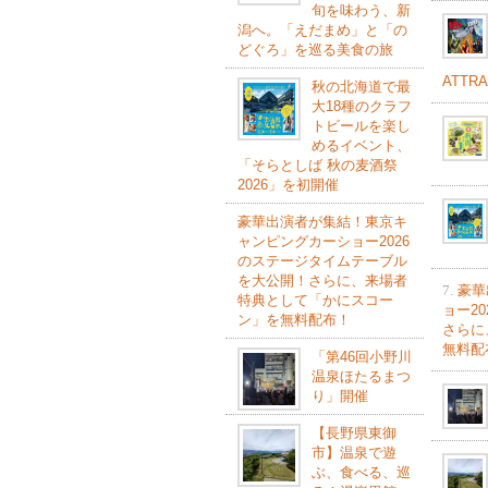
旬を味わう、新
潟へ。「えだまめ」と「の
どぐろ」を巡る美食の旅
ATTR
秋の北海道で最
大18種のクラフ
トビールを楽し
めるイベント、
「そらとしば 秋の麦酒祭
2026」を初開催
豪華出演者が集結！東京キ
ャンピングカーショー2026
のステージタイムテーブル
を大公開！さらに、来場者
7.
豪華
特典として「かにスコー
ョー2
ン」を無料配布！
さらに
無料配
「第46回小野川
温泉ほたるまつ
り」開催
【長野県東御
市】温泉で遊
ぶ、食べる、巡