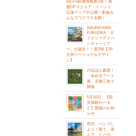
Rd.4-5鈴⿅情報第2弾！ 鈴
⿅GPスクエア・イベント
広場マップ⼤公開！家族み
んなでワクワク全開！
ABURAYAMA
FUKUOKA「ダ
イナソーアドベ
ンチャーツア
ー」が誕生！！第2弾【JR
九州リージョナルデザイ
ン】
のほほん鑑賞！
「休めるアート
展」京都三条で
開催
5月16日、【防
災体験わーる
ど】開催のお知
らせ
所沢、ハシゴし
よう！観て、遊
んで、ととの