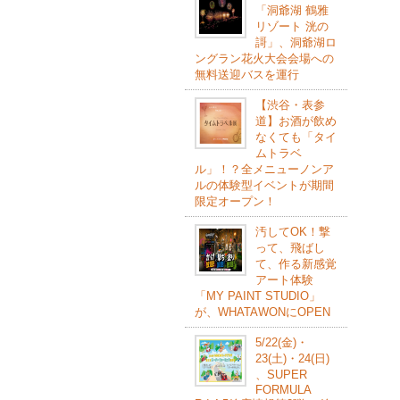
「洞爺湖 鶴雅
リゾート 洸の
謌」、洞爺湖ロ
ングラン花火大会会場への
無料送迎バスを運行
【渋谷・表参
道】お酒が飲め
なくても「タイ
ムトラベ
ル」！？全メニューノンア
ルの体験型イベントが期間
限定オープン！
汚してOK！撃
って、飛ばし
て、作る新感覚
アート体験
「MY PAINT STUDIO」
が、WHATAWONにOPEN
5/22(⾦)・
23(⼟)・24(⽇)
、SUPER
FORMULA