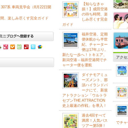
【知らなきゃ
307系 車両見学会（8月22日開
損！】成田空港
の待ち時間、楽
時間、楽しみ尽くす完全ガイド
しみ尽くす完全
ガイド
福井空港、定期
便休航から半世
紀、チャーター
便は17年ぶり。
新たな一歩へ！トキエア、
アクセ
新潟空港－福井空港間でチ
ャーター便を運航
ダイナモアミュ
ーズメント、那
須ハイランドパ
ークにて、新規
アトラクション「ウルトラ
セブンTHE ATTRACTION
史上最速の作戦」を導入！
過去4回すべて
満席！人気バス
でチャ
ツアー第5弾！