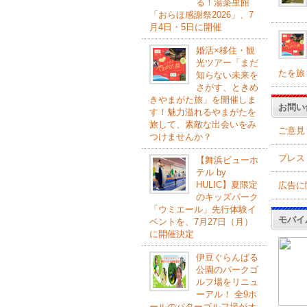
る！湯楽里館
「おらほ感謝祭2026」、7
月4日・5日に開催
婚活×移住・観
光ツアー「まだ
たを旅
知らない未来を
さがす、ときめ
きやまがた旅」を開催しま
お問い
す！魅力溢れるやまがたを
旅して、素敵な出会いをみ
ご意見
つけませんか？
プレス
【舞浜ビューホ
テル by
HULIC】夏限定
広告に
のキッズパーク
「ウミエール」先行体験イ
モバイ
ベントを、7月27日（月）
に開催決定
伊豆ぐらんぱる
公園のパークゴ
ルフ場をリニュ
ーアル！ 全9ホ
ールのパターゴルフ場がオ