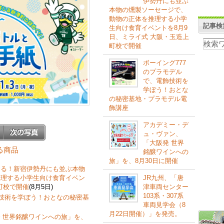
伊勢丹にも並ぶ
本物の燻製ソーセージで、
動物の正体を推理する小学
記事検
生向け食育イベントを8月9
日、ミライ式 大阪・玉造上
町校で開催
ボーイング777
のプラモデル
で、電飾技術を
学ぼう！おとな
の秘密基地・プラモデル電
飾講座
アカデミー・デ
ュ・ヴァン、
「大阪発 世界
する商品
銘醸ワインへの
旅」を、8月30日に開催
なる！新宿伊勢丹にも並ぶ本物
JR九州、「唐
推理する小学生向け食育イベン
津車両センター
町校で開催
(8月5日)
103系・307系
飾技術を学ぼう！おとなの秘密基
車両見学会（8
月22日開催）」を発売。
 世界銘醸ワインへの旅」を、