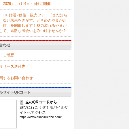
2026」、7月4日・5日に開催
10.
婚活×移住・観光ツアー「まだ知ら
ない未来をさがす、ときめきやまがた
旅」を開催します！魅力溢れるやまが
して、素敵な出会いをみつけませんか？
合わせ
・ご感想
リリース送付先
関するお問い合わせ
ルサイトQRコード
左のQRコードから
遊びに行こうぜ！モバイルサ
イトへアクセス
htt
ps:
//w
ww.
aso
bin
iik
oze
.co
m/