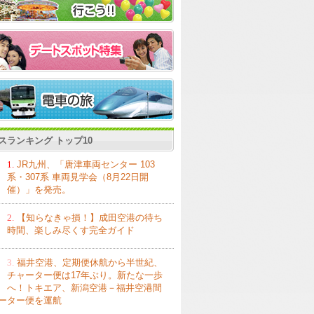
スランキング トップ10
1.
JR九州、「唐津車両センター 103
系・307系 車両見学会（8月22日開
催）」を発売。
2.
【知らなきゃ損！】成田空港の待ち
時間、楽しみ尽くす完全ガイド
3.
福井空港、定期便休航から半世紀、
チャーター便は17年ぶり。新たな一歩
へ！トキエア、新潟空港－福井空港間
ーター便を運航