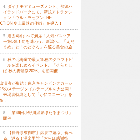
4.
ダイナモアミューズメント、那須ハ
イランドパークにて、新規アトラクシ
ョン「ウルトラセブンTHE
ACTION 史上最速の作戦」を導入！
5.
過去4回すべて満席！人気バスツア
ー第5弾！旬を味わう、新潟へ。「えだ
まめ」と「のどぐろ」を巡る美食の旅
6.
秋の北海道で最大18種のクラフトビ
ールを楽しめるイベント、「そらとし
ば 秋の麦酒祭2026」を初開催
出演者が集結！東京キャンピングカーシ
026のステージタイムテーブルを大公開！
、来場者特典として「かにスコーン」を
布！
8.
「第46回小野川温泉ほたるまつり」
開催
9.
【長野県東御市】温泉で遊ぶ、食べ
る、巡る！湯楽里館「おらほ感謝祭