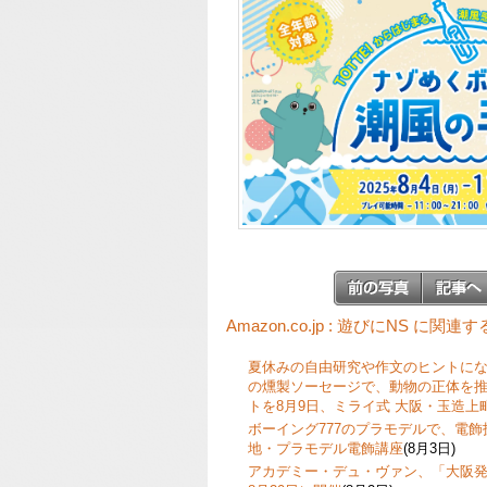
Amazon.co.jp : 遊びにNS に関連
夏休みの自由研究や作文のヒントに
の燻製ソーセージで、動物の正体を
トを8月9日、ミライ式 大阪・玉造上
ボーイング777のプラモデルで、電
地・プラモデル電飾講座
(8月3日)
アカデミー・デュ・ヴァン、「大阪発