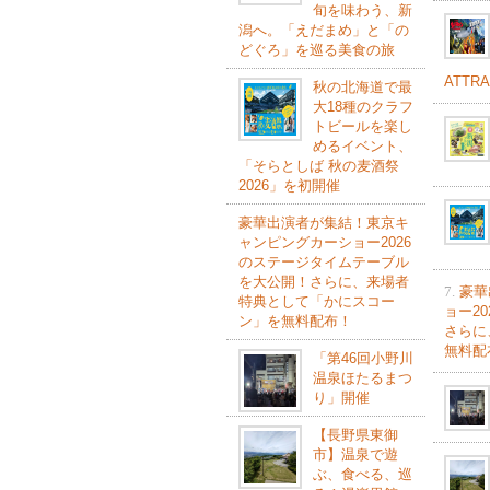
旬を味わう、新
潟へ。「えだまめ」と「の
どぐろ」を巡る美食の旅
ATTR
秋の北海道で最
大18種のクラフ
トビールを楽し
めるイベント、
「そらとしば 秋の麦酒祭
2026」を初開催
豪華出演者が集結！東京キ
ャンピングカーショー2026
のステージタイムテーブル
を大公開！さらに、来場者
7.
豪華
特典として「かにスコー
ョー2
ン」を無料配布！
さらに
無料配
「第46回小野川
温泉ほたるまつ
り」開催
【長野県東御
市】温泉で遊
ぶ、食べる、巡