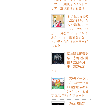
ープン、夏限定イベントエ
リア「遊び広場」も登場！
子どもたちとの
お出かけを、も
っと気軽に。オ
ーパークおごせ
が、「おむつバー」「粉ミ
ルクバー」「離乳食」な
ど、子ども向け無料サービ
ス拡充
葉加瀬太郎音楽
祭、京都公演開
催！次は今月
末、東京公演
へ！
【楽天イーグル
ス】スポーツ観
戦宿泊助成キャ
ンペーン「仙台
プロスポ割」がスタート
【宿泊者限定】