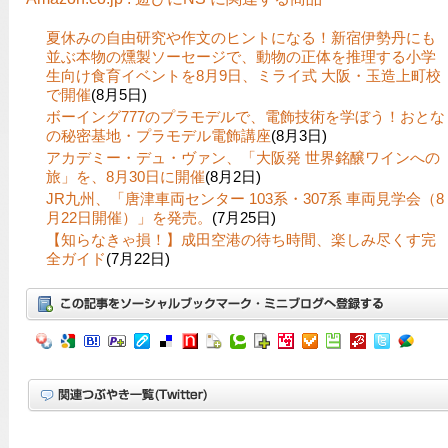
夏休みの自由研究や作文のヒントになる！新宿伊勢丹にも
並ぶ本物の燻製ソーセージで、動物の正体を推理する小学
生向け食育イベントを8月9日、ミライ式 大阪・玉造上町校
で開催
(8月5日)
ボーイング777のプラモデルで、電飾技術を学ぼう！おとな
の秘密基地・プラモデル電飾講座
(8月3日)
アカデミー・デュ・ヴァン、「大阪発 世界銘醸ワインへの
旅」を、8月30日に開催
(8月2日)
JR九州、「唐津車両センター 103系・307系 車両見学会（8
月22日開催）」を発売。
(7月25日)
【知らなきゃ損！】成田空港の待ち時間、楽しみ尽くす完
全ガイド
(7月22日)