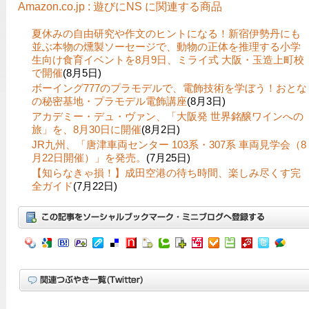
Amazon.co.jp : 遊びにNS に関連する商品
夏休みの自由研究や作文のヒントになる！新宿伊勢丹にも
並ぶ本物の燻製ソーセージで、動物の正体を推理する小学
生向け食育イベントを8月9日、ミライ式 大阪・玉造上町校
で開催
(8月5日)
ボーイング777のプラモデルで、電飾技術を学ぼう！おとな
の秘密基地・プラモデル電飾講座
(8月3日)
アカデミー・デュ・ヴァン、「大阪発 世界銘醸ワインへの
旅」を、8月30日に開催
(8月2日)
JR九州、「唐津車両センター 103系・307系 車両見学会（8
月22日開催）」を発売。
(7月25日)
【知らなきゃ損！】成田空港の待ち時間、楽しみ尽くす完
全ガイド
(7月22日)