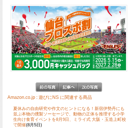
Amazon.co.jp : 遊びにNS に関連する商品
夏休みの自由研究や作文のヒントになる！新宿伊勢丹にも
並ぶ本物の燻製ソーセージで、動物の正体を推理する小学
生向け食育イベントを8月9日、ミライ式 大阪・玉造上町校
で開催
(8月5日)