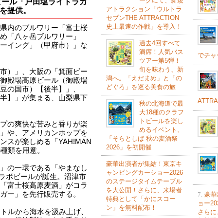
ークにて、新規
ビール「戸田塩ライトラガ
アトラクション「ウルトラ
を提供。
セブンTHE ATTRACTION
史上最速の作戦」を導入！
県内のブルワリー「富士桜
め「八ヶ岳ブルワリー」
過去4回すべて
ーイング」（甲府市）」な
満席！人気バス
でチャ
ツアー第5弾！
旬を味わう、新
市）」、大阪の「箕面ビー
潟へ。「えだまめ」と「の
御殿場高原ビール（御殿場
どぐろ」を巡る美食の旅
豆の国市）【後半】」、
半】」が集まる、山梨県下
ATTR
秋の北海道で最
大18種のクラフ
トビールを楽し
プの爽快な苦みと香りが楽
めるイベント、
」や、アメリカンホップを
「そらとしば 秋の麦酒祭
スが楽しめる「YAH!MAN
2026」を初開催
6種類を用意。
豪華出演者が集結！東京キ
」の一環である「やまなし
ャンピングカーショー2026
コラボビールが誕生。沼津市
のステージタイムテーブル
「富士桜高原麦酒」がコラ
を大公開！さらに、来場者
ガー」を先行販売する。
7.
豪華
特典として「かにスコー
ョー2
ン」を無料配布！
ートルから海水を汲み上げ、
さらに