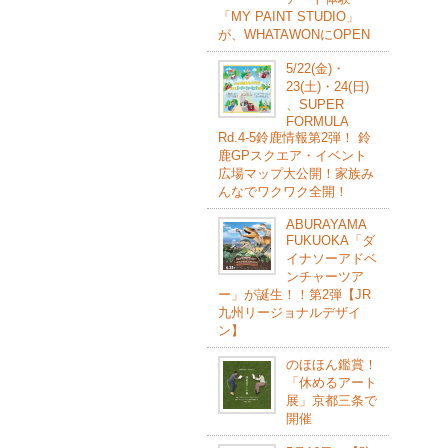
「MY PAINT STUDIO」
が、WHATAWONにOPEN
5/22(⾦)・
23(⼟)・24(⽇)
、SUPER
FORMULA
Rd.4-5鈴⿅情報第2弾！ 鈴
⿅GPスクエア・イベント
広場マップ⼤公開！家族み
んなでワクワク全開！
ABURAYAMA
FUKUOKA「ダ
イナソーアドベ
ンチャーツア
ー」が誕生！！第2弾【JR
九州リージョナルデザイ
ン】
のほほん鑑賞！
「休めるアート
展」京都三条で
開催