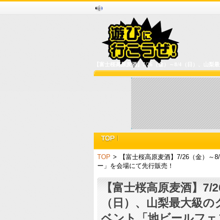
【富士桜高原麦酒】7/26（金）～8/4（日）、山
TOP
>
【富士桜高原麦酒】7/26（金）～
ー」を会場にて先行販売！
【富士桜高原麦酒】7/2
（日）、山梨最大級の
ベント「地ビールフェス