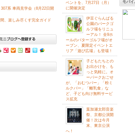
モバイ
ベントを、7月27日（月）
に開催決定
307系 車両見学会（8月22日開
伊豆ぐらんぱる
時間、楽しみ尽くす完全ガイド
公園のパークゴ
ルフ場をリニュ
ーアル！ 全9ホ
ールのパターゴルフ場がオ
ープン、夏限定イベントエ
リア「遊び広場」も登場！
子どもたちとの
お出かけを、も
っと気軽に。オ
ーパークおごせ
が、「おむつバー」「粉ミ
ルクバー」「離乳食」な
ど、子ども向け無料サービ
ス拡充
葉加瀬太郎音楽
祭、京都公演開
催！次は今月
末、東京公演
へ！