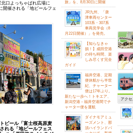
旅」を、8月30日に開催
駅北口よっちゃばれ広場に
）に開催される「地ビールフェ
JR九州、「唐
津車両センター
103系・307系
車両見学会（8
月22日開催）」を発売。
【知らなきゃ
損！】成田空港
の待ち時間、楽
しみ尽くす完全
ガイド
福井空港、定期
便休航から半世
紀、チャーター
便は17年ぶり。
新たな一歩へ！トキエア、
アクセ
新潟空港－福井空港間でチ
ャーター便を運航
ダイナモアミュ
ーズメント、那
トビール「富士桜高原麦
須ハイランドパ
される「地ビールフェス