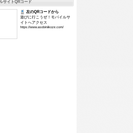
ルサイトQRコード
左のQRコードから
遊びに行こうぜ！モバイルサ
イトへアクセス
htt
ps:
//w
ww.
aso
bin
iik
oze
.co
m/