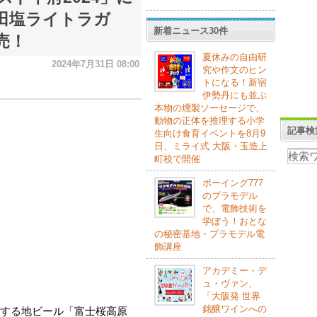
田塩ライトラガ
新着ニュース30件
売！
夏休みの自由研
2024年7月31日 08:00
究や作文のヒン
トになる！新宿
伊勢丹にも並ぶ
本物の燻製ソーセージで、
動物の正体を推理する小学
記事検
生向け食育イベントを8月9
日、ミライ式 大阪・玉造上
町校で開催
ボーイング777
のプラモデル
で、電飾技術を
学ぼう！おとな
の秘密基地・プラモデル電
飾講座
アカデミー・デ
ュ・ヴァン、
「大阪発 世界
銘醸ワインへの
する地ビール「富士桜高原