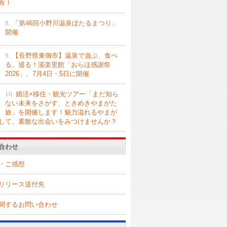
布！
8.
「第46回小野川温泉ほたるまつり」
開催
9.
【長野県東御市】温泉で遊ぶ、食べ
る、巡る！湯楽里館「おらほ感謝祭
2026」、7月4日・5日に開催
10.
婚活×移住・観光ツアー「まだ知ら
ない未来をさがす、ときめきやまがた
旅」を開催します！魅力溢れるやまが
して、素敵な出会いをみつけませんか？
合わせ
・ご感想
リリース送付先
関するお問い合わせ