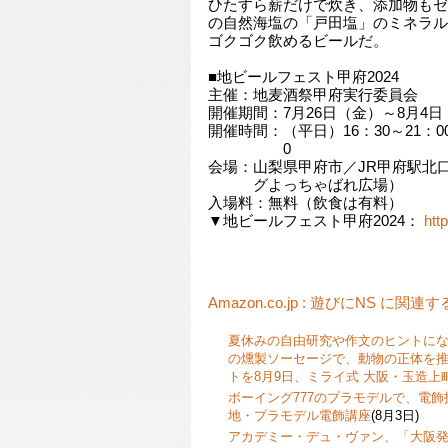
ひたすら薪だけで炊き、添加物もゼ
の自然海塩の「戸田塩」のミネラル
ゴクゴク飲めるビールだ。
■地ビールフェスト甲府2024
主催：地麦酒祭甲府実行委員会
開催期間：7月26日（金）～8月4日
開催時間：（平日）16：30～21：00
0
会場：山梨県甲府市／JR甲府駅北
グよっちゃばれ広場）
入場料：無料（飲食は有料）
▼地ビールフェスト甲府2024：
htt
Amazon.co.jp : 遊びにNS に関連
夏休みの自由研究や作文のヒントに
の燻製ソーセージで、動物の正体を
トを8月9日、ミライ式 大阪・玉造上
ボーイング777のプラモデルで、電
地・プラモデル電飾講座
(8月3日)
アカデミー・デュ・ヴァン、「大阪発