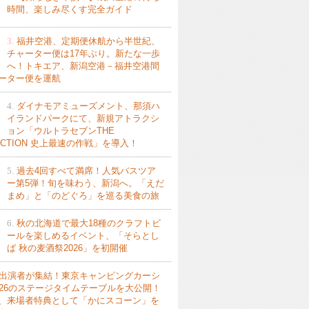
時間、楽しみ尽くす完全ガイド
3.
福井空港、定期便休航から半世紀、
チャーター便は17年ぶり。新たな一歩
へ！トキエア、新潟空港－福井空港間
ーター便を運航
4.
ダイナモアミューズメント、那須ハ
イランドパークにて、新規アトラクシ
ョン「ウルトラセブンTHE
ACTION 史上最速の作戦」を導入！
5.
過去4回すべて満席！人気バスツア
ー第5弾！旬を味わう、新潟へ。「えだ
まめ」と「のどぐろ」を巡る美食の旅
6.
秋の北海道で最大18種のクラフトビ
ールを楽しめるイベント、「そらとし
ば 秋の麦酒祭2026」を初開催
出演者が集結！東京キャンピングカーシ
026のステージタイムテーブルを大公開！
、来場者特典として「かにスコーン」を