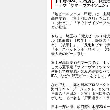
ト甲府2024」に出店し、限定
ー」や「サマーヴァイツェン」
「地ビールフェスト甲府」は、山梨
高原麦酒」（富士河口湖町）をはじ
（北杜市）、「アウトサイダーブル
どが登場。
さらに、埼玉の「所沢ビール（所沢
ル（箕面市）【後半】」、静岡の「
市）【後半】」、「反射炉ビヤ（伊
「ホースヘッドラボ（静岡市）【後
最大級のビール祭り。
富士桜高原麦酒のブースでは、ホッ
しめる夏限定「サマーヴァイツェン
使用して柑橘感と苦みの絶妙なバラン
IPA」などの限定ビールをはじめ、
なかでも、「海と日本プロジェクト
海ゴミZEROプロジェクト」との
戸田の「戸田塩」と富士山河口湖の
ボした、その名も「戸田塩ライトラ
日本一深い海、駿河湾の水深20メ