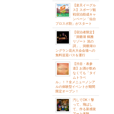
【楽天イーグル
ス】スポーツ観
戦宿泊助成キャ
ンペーン「仙台
プロスポ割」がスタート
【宿泊者限定】
「洞爺湖 鶴雅
リゾート 洸の
謌」、洞爺湖ロ
ングラン花火大会会場への
無料送迎バスを運行
【渋谷・表参
道】お酒が飲め
なくても「タイ
ムトラベ
ル」！？全メニューノンア
ルの体験型イベントが期間
限定オープン！
汚してOK！撃
って、飛ばし
て、作る新感覚
アート体験