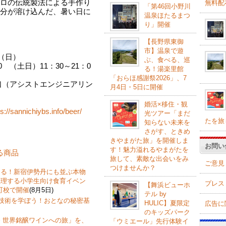
ロの伝統製法による手作り
無料配
「第46回小野川
分が溶け込んだ、暑い日に
温泉ほたるまつ
り」開催
【長野県東御
市】温泉で遊
（日）
ぶ、食べる、巡
 （土日）11：30～21：0
る！湯楽里館
「おらほ感謝祭2026」、7
口（アシストエンジニアリン
月4日・5日に開催
婚活×移住・観
ps://sannichiybs.info/beer/
光ツアー「まだ
たを旅
知らない未来を
さがす、ときめ
きやまがた旅」を開催しま
お問い
す！魅力溢れるやまがたを
する商品
旅して、素敵な出会いをみ
ご意見
つけませんか？
なる！新宿伊勢丹にも並ぶ本物
推理する小学生向け食育イベン
プレス
【舞浜ビューホ
町校で開催
(8月5日)
テル by
飾技術を学ぼう！おとなの秘密基
HULIC】夏限定
広告に
のキッズパーク
 世界銘醸ワインへの旅」を、
「ウミエール」先行体験イ