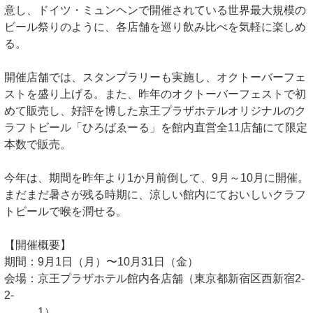
意し、ドイツ・ミュンヘンで開催されている世界最大規模の
ビール祭りのように、各店舗を巡り飲み比べを気軽に楽しめ
る。
開催店舗では、スタンプラリーも実施し、オクトーバーフェ
ストを盛り上げる。また、昨年のオクトーバーフェストで初
めて販売し、好評を博した京王プラザホテルオリジナルのク
ラフトビール「ひろばゑーる」を館内直営全11店舗にて限定
本数で販売。
今年は、期間を昨年より1か月前倒して、9月～10月に開催。
まだまだ暑さが残る時期に、涼しい館内にておいしいクラフ
トビールで喉を潤せる。
【開催概要】
期間：9月1日（月）〜10月31日（金）
会場：京王プラザホテル館内各店舗（東京都新宿区西新宿2-
2-
1）