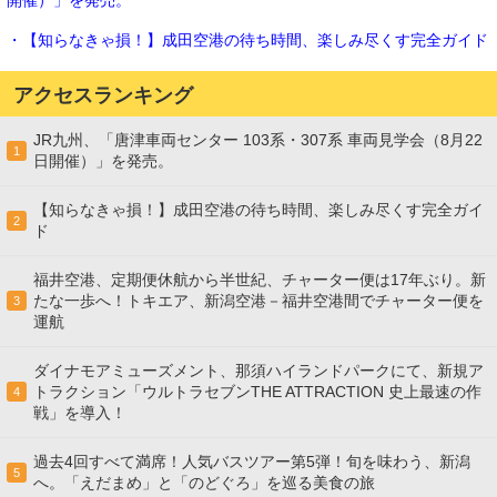
開催）」を発売。
・【知らなきゃ損！】成田空港の待ち時間、楽しみ尽くす完全ガイド
アクセスランキング
JR九州、「唐津車両センター 103系・307系 車両見学会（8月22
1
日開催）」を発売。
【知らなきゃ損！】成田空港の待ち時間、楽しみ尽くす完全ガイ
2
ド
福井空港、定期便休航から半世紀、チャーター便は17年ぶり。新
たな一歩へ！トキエア、新潟空港－福井空港間でチャーター便を
3
運航
ダイナモアミューズメント、那須ハイランドパークにて、新規ア
トラクション「ウルトラセブンTHE ATTRACTION 史上最速の作
4
戦」を導入！
過去4回すべて満席！人気バスツアー第5弾！旬を味わう、新潟
5
へ。「えだまめ」と「のどぐろ」を巡る美食の旅