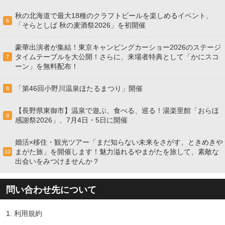
秋の北海道で最大18種のクラフトビールを楽しめるイベント、
6
「そらとしば 秋の麦酒祭2026」を初開催
豪華出演者が集結！東京キャンピングカーショー2026のステージ
タイムテーブルを大公開！さらに、来場者特典として「かにスコ
7
ーン」を無料配布！
「第46回小野川温泉ほたるまつり」開催
8
【長野県東御市】温泉で遊ぶ、食べる、巡る！湯楽里館「おらほ
9
感謝祭2026」、7月4日・5日に開催
婚活×移住・観光ツアー「まだ知らない未来をさがす、ときめきや
まがた旅」を開催します！魅力溢れるやまがたを旅して、素敵な
10
出会いをみつけませんか？
問い合わせ先について
1.
利用規約