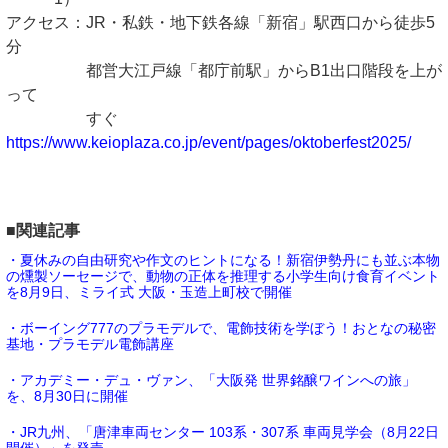
アクセス：JR・私鉄・地下鉄各線「新宿」駅西口から徒歩5
分
都営大江戸線「都庁前駅」からB1出口階段を上が
って
すぐ
https://www.keioplaza.co.jp/event/pages/oktoberfest2025/
■関連記事
・夏休みの自由研究や作文のヒントになる！新宿伊勢丹にも並ぶ本物
の燻製ソーセージで、動物の正体を推理する小学生向け食育イベント
を8月9日、ミライ式 大阪・玉造上町校で開催
・ボーイング777のプラモデルで、電飾技術を学ぼう！おとなの秘密
基地・プラモデル電飾講座
・アカデミー・デュ・ヴァン、「大阪発 世界銘醸ワインへの旅」
を、8月30日に開催
・JR九州、「唐津車両センター 103系・307系 車両見学会（8月22日