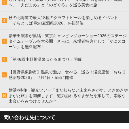
5
へ。「えだまめ」と「のどぐろ」を巡る美食の旅
秋の北海道で最大18種のクラフトビールを楽しめるイベント、
6
「そらとしば 秋の麦酒祭2026」を初開催
豪華出演者が集結！東京キャンピングカーショー2026のステージ
タイムテーブルを大公開！さらに、来場者特典として「かにスコ
7
ーン」を無料配布！
「第46回小野川温泉ほたるまつり」開催
8
【長野県東御市】温泉で遊ぶ、食べる、巡る！湯楽里館「おらほ
9
感謝祭2026」、7月4日・5日に開催
婚活×移住・観光ツアー「まだ知らない未来をさがす、ときめきや
まがた旅」を開催します！魅力溢れるやまがたを旅して、素敵な
10
出会いをみつけませんか？
問い合わせ先について