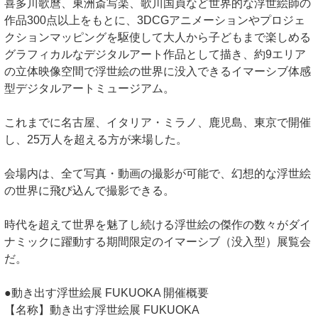
喜多川歌麿、東洲斎写楽、歌川国貞など世界的な浮世絵師の
作品300点以上をもとに、3DCGアニメーションやプロジェ
クションマッピングを駆使して大人から子どもまで楽しめる
グラフィカルなデジタルアート作品として描き、約9エリア
の立体映像空間で浮世絵の世界に没入できるイマーシブ体感
型デジタルアートミュージアム。
これまでに名古屋、イタリア・ミラノ、鹿児島、東京で開催
し、25万人を超える方が来場した。
会場内は、全て写真・動画の撮影が可能で、幻想的な浮世絵
の世界に飛び込んで撮影できる。
時代を超えて世界を魅了し続ける浮世絵の傑作の数々がダイ
ナミックに躍動する期間限定のイマーシブ（没入型）展覧会
だ。
●動き出す浮世絵展 FUKUOKA 開催概要
【名称】動き出す浮世絵展 FUKUOKA