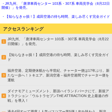
・JR九州、「唐津車両センター 103系・307系 車両見学会（8月22日
開催）」を発売。
・【知らなきゃ損！】成田空港の待ち時間、楽しみ尽くす完全ガイド
アクセスランキング
JR九州、「唐津車両センター 103系・307系 車両見学会（8月22
1
日開催）」を発売。
【知らなきゃ損！】成田空港の待ち時間、楽しみ尽くす完全ガイ
2
ド
福井空港、定期便休航から半世紀、チャーター便は17年ぶり。新
たな一歩へ！トキエア、新潟空港－福井空港間でチャーター便を
3
運航
ダイナモアミューズメント、那須ハイランドパークにて、新規ア
トラクション「ウルトラセブンTHE ATTRACTION 史上最速の作
4
戦」を導入！
過去4回すべて満席！人気バスツアー第5弾！旬を味わう、新潟