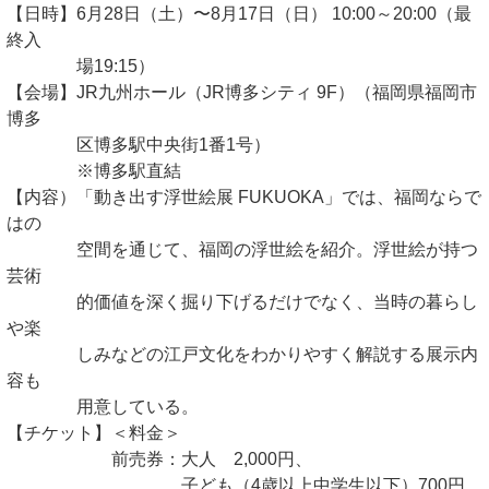
【日時】6月28日（土）〜8月17日（日） 10:00～20:00（最
終入
場19:15）
【会場】JR九州ホール（JR博多シティ 9F）（福岡県福岡市
博多
区博多駅中央街1番1号）
※博多駅直結
【内容）「動き出す浮世絵展 FUKUOKA」では、福岡ならで
はの
空間を通じて、福岡の浮世絵を紹介。浮世絵が持つ
芸術
的価値を深く掘り下げるだけでなく、当時の暮らし
や楽
しみなどの江戸文化をわかりやすく解説する展示内
容も
用意している。
【チケット】＜料金＞
前売券：大人 2,000円、
子ども（4歳以上中学生以下）700円