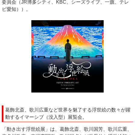
委員会（JR博多シティ、KBC、シーズライブ、一旗、テレ
ビ愛知））。
葛飾北斎、歌川広重など世界を魅了する浮世絵の数々が躍
動するイマーシブ（没入型）展覧会。
「動き出す浮世絵展」は、葛飾北斎、歌川国芳、歌川広重、