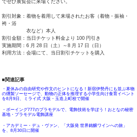
でぜひ展覧会に来場ください。
割引対象：着物を着用して来場されたお客（着物・振袖・
袴・浴
衣など）本人
割引金額：当日チケット料金より 100 円引き
実施期間：6 月 28 日（土）～8 月 17 日（日）
利用方法：会場にて、当日割引チケットを購入
■関連記事
・夏休みの自由研究や作文のヒントになる！新宿伊勢丹にも並ぶ本物
の燻製ソーセージで、動物の正体を推理する小学生向け食育イベント
を8月9日、ミライ式 大阪・玉造上町校で開催
・ボーイング777のプラモデルで、電飾技術を学ぼう！おとなの秘密
基地・プラモデル電飾講座
・アカデミー・デュ・ヴァン、「大阪発 世界銘醸ワインへの旅」
を、8月30日に開催