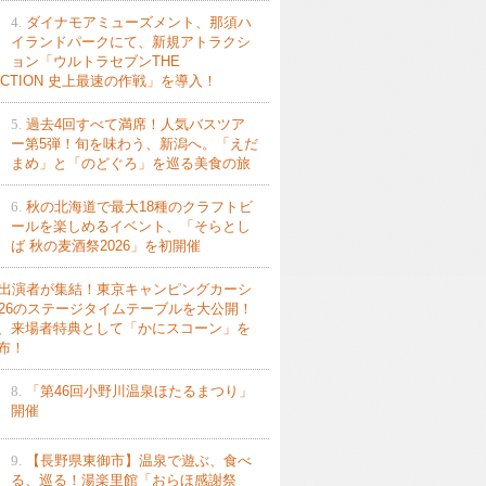
4.
ダイナモアミューズメント、那須ハ
イランドパークにて、新規アトラクシ
ョン「ウルトラセブンTHE
ACTION 史上最速の作戦」を導入！
5.
過去4回すべて満席！人気バスツア
ー第5弾！旬を味わう、新潟へ。「えだ
まめ」と「のどぐろ」を巡る美食の旅
6.
秋の北海道で最大18種のクラフトビ
ールを楽しめるイベント、「そらとし
ば 秋の麦酒祭2026」を初開催
出演者が集結！東京キャンピングカーシ
026のステージタイムテーブルを大公開！
、来場者特典として「かにスコーン」を
布！
8.
「第46回小野川温泉ほたるまつり」
開催
9.
【長野県東御市】温泉で遊ぶ、食べ
る、巡る！湯楽里館「おらほ感謝祭