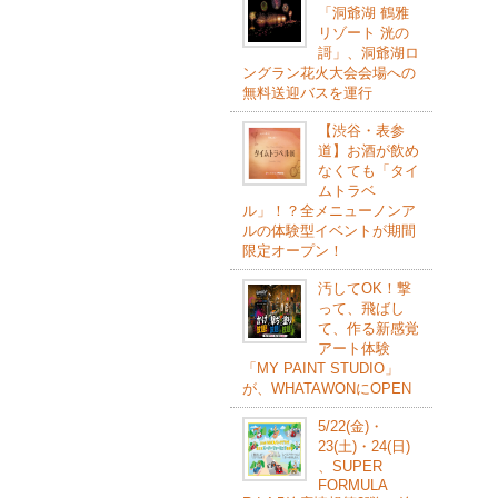
「洞爺湖 鶴雅
リゾート 洸の
謌」、洞爺湖ロ
ングラン花火大会会場への
無料送迎バスを運行
【渋谷・表参
道】お酒が飲め
なくても「タイ
ムトラベ
ル」！？全メニューノンア
ルの体験型イベントが期間
限定オープン！
汚してOK！撃
って、飛ばし
て、作る新感覚
アート体験
「MY PAINT STUDIO」
が、WHATAWONにOPEN
5/22(⾦)・
23(⼟)・24(⽇)
、SUPER
FORMULA