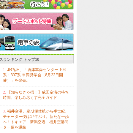
スランキング トップ10
1.
JR九州、「唐津車両センター 103
系・307系 車両見学会（8月22日開
催）」を発売。
2.
【知らなきゃ損！】成田空港の待ち
時間、楽しみ尽くす完全ガイド
3.
福井空港、定期便休航から半世紀、
チャーター便は17年ぶり。新たな一歩
へ！トキエア、新潟空港－福井空港間
ーター便を運航