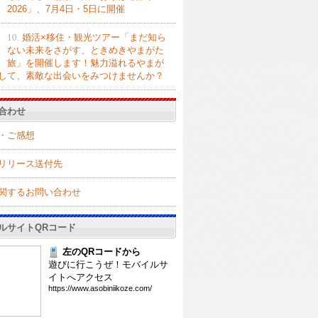
2026」、7月4日・5日に開催
10.
婚活×移住・観光ツアー「まだ知ら
ない未来をさがす、ときめきやまがた
旅」を開催します！魅力溢れるやまが
して、素敵な出会いをみつけませんか？
合わせ
・ご感想
リリース送付先
関するお問い合わせ
ルサイトQRコード
左のQRコードから
遊びに行こうぜ！モバイルサ
イトへアクセス
htt
ps:
//w
ww.
aso
bin
iik
oze
.co
m/