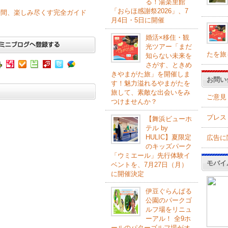
る！湯楽里館
「おらほ感謝祭2026」、7
時間、楽しみ尽くす完全ガイド
月4日・5日に開催
婚活×移住・観
光ツアー「まだ
たを旅
知らない未来を
さがす、ときめ
きやまがた旅」を開催しま
お問い
す！魅力溢れるやまがたを
旅して、素敵な出会いをみ
ご意見
つけませんか？
プレス
【舞浜ビューホ
テル by
HULIC】夏限定
広告に
のキッズパーク
「ウミエール」先行体験イ
モバイ
ベントを、7月27日（月）
に開催決定
伊豆ぐらんぱる
公園のパークゴ
ルフ場をリニュ
ーアル！ 全9ホ
ールのパターゴルフ場がオ