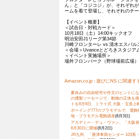
ん」と「コジコジ」が、それぞれが
ームを着て登場し、それぞれのチー
【イベント概要】
＜試合日・対戦カード＞
10月18日（土）14:00キックオフ
明治安田J1リーグ第34節
川崎フロンターレ vs 清水エスパル
＜会場＞Uvanceとどろきスタジアム by 
＜イベント実施場所＞
場外フロンパーク（野球場前広場）
Amazon.co.jp : 遊びにNS に関連
夏休みの自由研究や作文のヒントに
の燻製ソーセージで、動物の正体を
トを8月9日、ミライ式 大阪・玉造上
ボーイング777のプラモデルで、電
地・プラモデル電飾講座
(8月3日)
アカデミー・デュ・ヴァン、「大阪発
8月30日に開催
(8月2日)
JR九州、「唐津車両センター 103系・