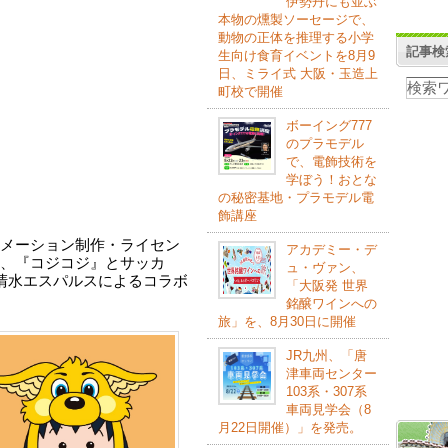
伊勢丹にも並ぶ
本物の燻製ソーセージで、
動物の正体を推理する小学
記事検
生向け食育イベントを8月9
日、ミライ式 大阪・玉造上
町校で開催
ボーイング777
のプラモデル
で、電飾技術を
学ぼう！おとな
の秘密基地・プラモデル電
飾講座
メーション制作・ライセン
アカデミー・デ
、『コジコジ』とサッカ
ュ・ヴァン、
清水エスパルスによるコラボ
「大阪発 世界
銘醸ワインへの
旅」を、8月30日に開催
JR九州、「唐
津車両センター
103系・307系
車両見学会（8
月22日開催）」を発売。