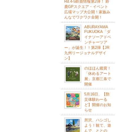
Rd.4-5鈴⿅情報第2弾！ 鈴
⿅GPスクエア・イベント
広場マップ⼤公開！家族み
んなでワクワク全開！
ABURAYAMA
FUKUOKA「ダ
イナソーアドベ
ンチャーツア
ー」が誕生！！第2弾【JR
九州リージョナルデザイ
ン】
のほほん鑑賞！
「休めるアート
展」京都三条で
開催
5月16日、【防
災体験わーる
ど】開催のお知
らせ
所沢、ハシゴし
よう！観て、遊
んで、ととの