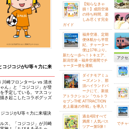
【知らなきゃ
損！】成田空港
の待ち時間、楽
しみ尽くす完全
ガイド
福井空港、定期
便休航から半世
紀、チャーター
便は17年ぶり。
新たな一歩へ！トキエア、
アクセ
新潟空港－福井空港間でチ
ャーター便を運航
とコジコジがU等々力に来
ダイナモアミュ
ーズメント、那
 川崎フロンターレ vs 清水
須ハイランドパ
ゃん」と「コジコジ」が登
ークにて、新規
を予定している。マスコッ
アトラクション「ウルトラ
描き起こしたコラボグッズ
セブンTHE ATTRACTION
史上最速の作戦」を導入！
コジコジがU等々力に来場決
過去4回すべて
満席！人気バス
でチャ
ルス、「コジコジ」が川崎
ツアー第5弾！
実施！「ちびまる子ちゃ