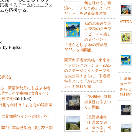
旬を味わう、新
応援するチームのユニフォ
潟へ。「えだまめ」と「の
ムを応援する。
どぐろ」を巡る美食の旅
ATTR
秋の北海道で最
大18種のクラフ
トビールを楽し
めるイベント、
ス
「そらとしば 秋の麦酒祭
Fujitsu
2026」を初開催
豪華出演者が集結！東京キ
ャンピングカーショー2026
のステージタイムテーブル
を大公開！さらに、来場者
する商品
7.
豪華
特典として「かにスコー
ョー2
ン」を無料配布！
なる！新宿伊勢丹にも並ぶ本物
さらに
推理する小学生向け食育イベン
無料配
「第46回小野川
町校で開催
(8月5日)
温泉ほたるまつ
飾技術を学ぼう！おとなの秘密基
り」開催
 世界銘醸ワインへの旅」を、
【長野県東御
市】温泉で遊
ぶ、食べる、巡
307系 車両見学会（8月22日開