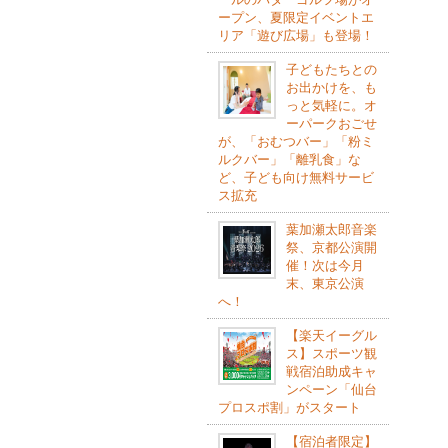
ープン、夏限定イベントエ
リア「遊び広場」も登場！
子どもたちとの
お出かけを、も
っと気軽に。オ
ーパークおごせ
が、「おむつバー」「粉ミ
ルクバー」「離乳食」な
ど、子ども向け無料サービ
ス拡充
葉加瀬太郎音楽
祭、京都公演開
催！次は今月
末、東京公演
へ！
【楽天イーグル
ス】スポーツ観
戦宿泊助成キャ
ンペーン「仙台
プロスポ割」がスタート
【宿泊者限定】