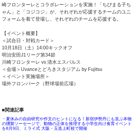
崎フロンターレとコラボレーションを実施！「ちびまる子ち
ゃん」と「コジコジ」が、それぞれが応援するチームのユニ
フォームを着て登場し、それぞれのチームを応援する。
【イベント概要】
＜試合日・対戦カード＞
10月18日（土）14:00キックオフ
明治安田J1リーグ第34節
川崎フロンターレ vs 清水エスパルス
＜会場＞Uvanceとどろきスタジアム by Fujitsu
＜イベント実施場所＞
場外フロンパーク（野球場前広場）
■関連記事
・夏休みの自由研究や作文のヒントになる！新宿伊勢丹にも並ぶ本物
の燻製ソーセージで、動物の正体を推理する小学生向け食育イベント
を8月9日、ミライ式 大阪・玉造上町校で開催