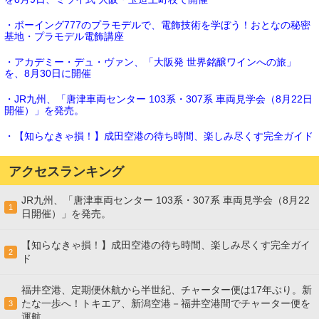
・ボーイング777のプラモデルで、電飾技術を学ぼう！おとなの秘密
基地・プラモデル電飾講座
・アカデミー・デュ・ヴァン、「大阪発 世界銘醸ワインへの旅」
を、8月30日に開催
・JR九州、「唐津車両センター 103系・307系 車両見学会（8月22日
開催）」を発売。
・【知らなきゃ損！】成田空港の待ち時間、楽しみ尽くす完全ガイド
アクセスランキング
JR九州、「唐津車両センター 103系・307系 車両見学会（8月22
1
日開催）」を発売。
【知らなきゃ損！】成田空港の待ち時間、楽しみ尽くす完全ガイ
2
ド
福井空港、定期便休航から半世紀、チャーター便は17年ぶり。新
たな一歩へ！トキエア、新潟空港－福井空港間でチャーター便を
3
運航