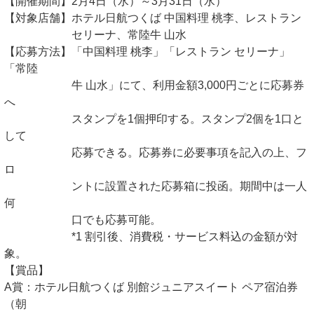
【開催期間】2月4日（水）～3月31日（水）
【対象店舗】ホテル日航つくば 中国料理 桃李、レストラン
セリーナ、常陸牛 山水
【応募方法】「中国料理 桃李」「レストラン セリーナ」
「常陸
牛 山水」にて、利用金額3,000円ごとに応募券
へ
スタンプを1個押印する。スタンプ2個を1口と
して
応募できる。応募券に必要事項を記入の上、フ
ロ
ントに設置された応募箱に投函。期間中は一人
何
口でも応募可能。
*1 割引後、消費税・サービス料込の金額が対
象。
【賞品】
A賞：ホテル日航つくば 別館ジュニアスイート ペア宿泊券
（朝