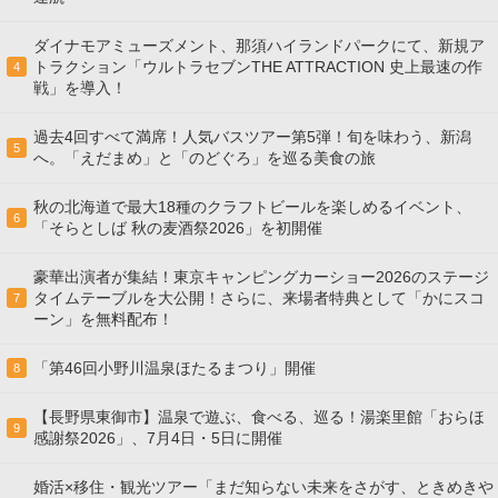
ダイナモアミューズメント、那須ハイランドパークにて、新規ア
トラクション「ウルトラセブンTHE ATTRACTION 史上最速の作
4
戦」を導入！
過去4回すべて満席！人気バスツアー第5弾！旬を味わう、新潟
5
へ。「えだまめ」と「のどぐろ」を巡る美食の旅
秋の北海道で最大18種のクラフトビールを楽しめるイベント、
6
「そらとしば 秋の麦酒祭2026」を初開催
豪華出演者が集結！東京キャンピングカーショー2026のステージ
タイムテーブルを大公開！さらに、来場者特典として「かにスコ
7
ーン」を無料配布！
「第46回小野川温泉ほたるまつり」開催
8
【長野県東御市】温泉で遊ぶ、食べる、巡る！湯楽里館「おらほ
9
感謝祭2026」、7月4日・5日に開催
婚活×移住・観光ツアー「まだ知らない未来をさがす、ときめきや