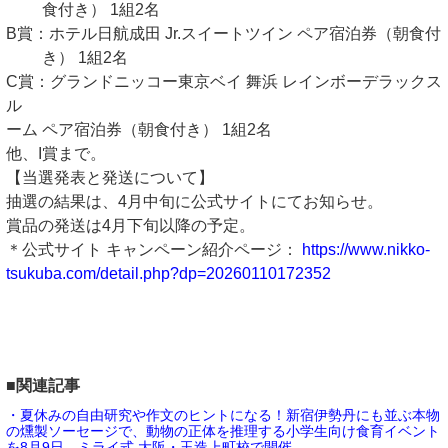
食付き） 1組2名
B賞：ホテル日航成田 Jr.スイートツイン ペア宿泊券（朝食付
き） 1組2名
C賞：グランドニッコー東京ベイ 舞浜 レインボーデラックス
ル
ーム ペア宿泊券（朝食付き） 1組2名
他、I賞まで。
【当選発表と発送について】
抽選の結果は、4月中旬に公式サイトにてお知らせ。
賞品の発送は4月下旬以降の予定。
＊公式サイト キャンペーン紹介ページ：
https://www.nikko-
tsukuba.com/detail.php?dp=20260110172352
■関連記事
・夏休みの自由研究や作文のヒントになる！新宿伊勢丹にも並ぶ本物
の燻製ソーセージで、動物の正体を推理する小学生向け食育イベント
を8月9日、ミライ式 大阪・玉造上町校で開催