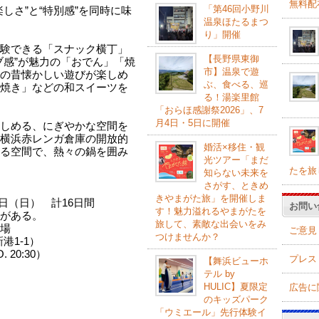
無料配
「第46回小野川
しさ”と“特別感”を同時に味
温泉ほたるまつ
り」開催
験できる「スナック横丁」
【長野県東御
ブ感”が魅力の「おでん」「焼
市】温泉で遊
の昔懐かしい遊びが楽しめ
ぶ、食べる、巡
焼き」などの和スイーツを
る！湯楽里館
「おらほ感謝祭2026」、7
月4日・5日に開催
しめる、にぎやかな空間を
横浜赤レンガ倉庫の開放的
婚活×移住・観
る空間で、熱々の鍋を囲み
光ツアー「まだ
たを旅
知らない未来を
さがす、ときめ
きやまがた旅」を開催しま
1日（日） 計16日間
お問い
す！魅力溢れるやまがたを
がある。
旅して、素敵な出会いをみ
場
ご意見
つけませんか？
港1-1）
 20:30）
プレス
【舞浜ビューホ
テル by
HULIC】夏限定
広告に
のキッズパーク
「ウミエール」先行体験イ