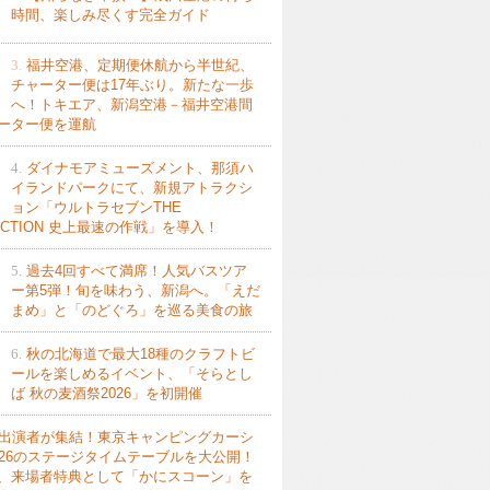
時間、楽しみ尽くす完全ガイド
3.
福井空港、定期便休航から半世紀、
チャーター便は17年ぶり。新たな一歩
へ！トキエア、新潟空港－福井空港間
ーター便を運航
4.
ダイナモアミューズメント、那須ハ
イランドパークにて、新規アトラクシ
ョン「ウルトラセブンTHE
ACTION 史上最速の作戦」を導入！
5.
過去4回すべて満席！人気バスツア
ー第5弾！旬を味わう、新潟へ。「えだ
まめ」と「のどぐろ」を巡る美食の旅
6.
秋の北海道で最大18種のクラフトビ
ールを楽しめるイベント、「そらとし
ば 秋の麦酒祭2026」を初開催
出演者が集結！東京キャンピングカーシ
026のステージタイムテーブルを大公開！
、来場者特典として「かにスコーン」を