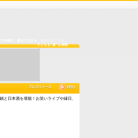
ライブや縁日、屋台で大人も
遊びに行こうぜ！
子どもも“宴”を満喫
ご当地鍋と日本酒を堪能！お笑いライブや縁日、