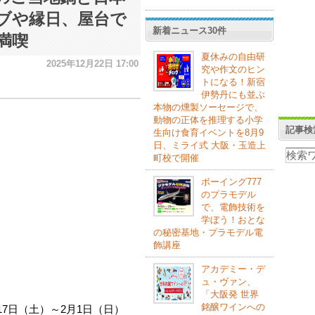
ブや縁日、屋台で
新着ニュース30件
満喫
夏休みの自由研
2025年12月22日 17:00
究や作文のヒン
トになる！新宿
伊勢丹にも並ぶ
本物の燻製ソーセージで、
動物の正体を推理する小学
記事検
生向け食育イベントを8月9
日、ミライ式 大阪・玉造上
町校で開催
ボーイング777
のプラモデル
で、電飾技術を
学ぼう！おとな
の秘密基地・プラモデル電
飾講座
アカデミー・デ
ュ・ヴァン、
「大阪発 世界
銘醸ワインへの
17日（土）～2月1日（日）