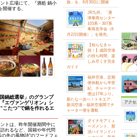
旅」を、8月30日に開催
ベント広場にて、『酒処 鍋小
ョー』を開催する。
JR九州、「唐
津車両センター
103系・307系
車両見学会（8
月22日開催）」を発売。
【知らなきゃ
損！】成田空港
の待ち時間、楽
しみ尽くす完全
ガイド
福井空港、定期
便休航から半世
紀、チャーター
便は17年ぶり。
国鍋総選挙」のグランプ
新たな一歩へ！トキエア、
アクセ
『エヴァンゲリオン』シ
新潟空港－福井空港間でチ
“こたつ”で鍋を作れるエ
ャーター便を運航
ダイナモアミュ
ベントは、昨年開催期間中に
ーズメント、那
を訪れるなど、国籍や年代問
須ハイランドパ
浜の冬の風物詩”のフードフェ