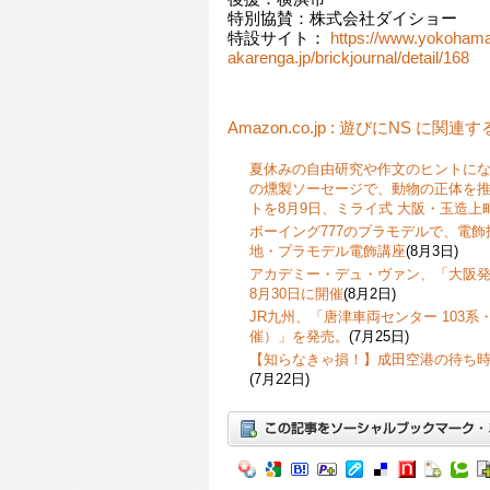
特別協賛：株式会社ダイショー
特設サイト：
https://www.yokoham
akarenga.jp/brickjournal/detail/168
Amazon.co.jp : 遊びにNS に関連
夏休みの自由研究や作文のヒントに
の燻製ソーセージで、動物の正体を
トを8月9日、ミライ式 大阪・玉造上
ボーイング777のプラモデルで、電
地・プラモデル電飾講座
(8月3日)
アカデミー・デュ・ヴァン、「大阪発
8月30日に開催
(8月2日)
JR九州、「唐津車両センター 103系・
催）」を発売。
(7月25日)
【知らなきゃ損！】成田空港の待ち
(7月22日)