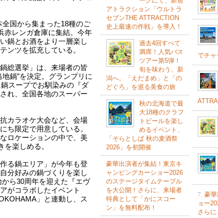
ークにて、新規
アトラクション「ウルトラ
セブンTHE ATTRACTION
日本全国から集まった18種のご
史上最速の作戦」を導入！
横浜赤レンガ倉庫に集結。今年
い鍋とお酒をより一層楽し
過去4回すべて
テンツを拡充している。
満席！人気バス
でチャ
ツアー第5弾！
鍋総選挙」は、来場者の皆
旬を味わう、新
当地鍋”を決定。グランプリに
潟へ。「えだまめ」と「の
に鍋スープでお馴染みの『ダ
どぐろ」を巡る美食の旅
され、全国各地のスーパー
ATTR
秋の北海道で最
大18種のクラフ
抗カラオケ大会など、会場
トビールを楽し
にち限定で用意している。
めるイベント、
なロケーションの中で、美
「そらとしば 秋の麦酒祭
ときを楽しめる。
2026」を初開催
豪華出演者が集結！東京キ
作る鍋エリア」が今年も登
ャンピングカーショー2026
自分好みの鍋づくりを楽し
のステージタイムテーブル
始から30周年を迎えた『エヴ
を大公開！さらに、来場者
アがコラボしたイベント
7.
豪華
特典として「かにスコー
YOKOHAMA」と連動し、ス
ョー2
ン」を無料配布！
さらに