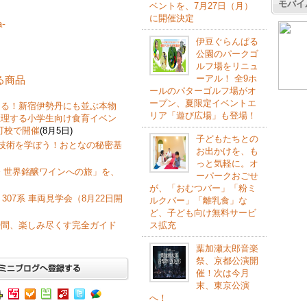
モバイ
ベントを、7月27日（月）
に開催決定
a-
伊豆ぐらんぱる
公園のパークゴ
ルフ場をリニュ
ーアル！ 全9ホ
する商品
ールのパターゴルフ場がオ
ープン、夏限定イベントエ
なる！新宿伊勢丹にも並ぶ本物
リア「遊び広場」も登場！
推理する小学生向け食育イベン
町校で開催
(8月5日)
子どもたちとの
飾技術を学ぼう！おとなの秘密基
お出かけを、も
っと気軽に。オ
 世界銘醸ワインへの旅」を、
ーパークおごせ
が、「おむつバー」「粉ミ
307系 車両見学会（8月22日開
ルクバー」「離乳食」な
ど、子ども向け無料サービ
ス拡充
時間、楽しみ尽くす完全ガイド
葉加瀬太郎音楽
祭、京都公演開
催！次は今月
末、東京公演
へ！