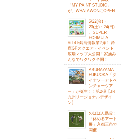
「MY PAINT STUDIO」
が、WHATAWONにOPEN
5/22(⾦)・
23(⼟)・24(⽇)
、SUPER
FORMULA
Rd.4-5鈴⿅情報第2弾！ 鈴
⿅GPスクエア・イベント
広場マップ⼤公開！家族み
んなでワクワク全開！
ABURAYAMA
FUKUOKA「ダ
イナソーアドベ
ンチャーツア
ー」が誕生！！第2弾【JR
九州リージョナルデザイ
ン】
のほほん鑑賞！
「休めるアート
展」京都三条で
開催