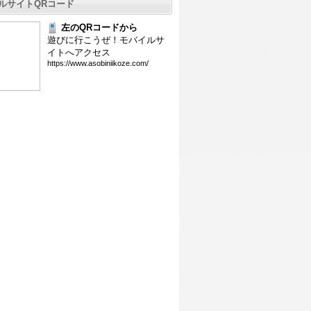
ルサイトQRコード
左のQRコードから
遊びに行こうぜ！モバイルサ
イトへアクセス
htt
ps:
//w
ww.
aso
bin
iik
oze
.co
m/