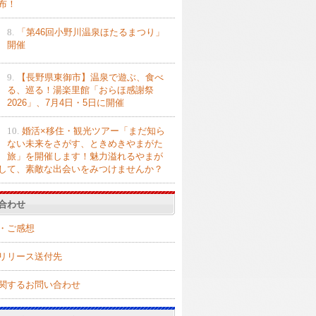
布！
8.
「第46回小野川温泉ほたるまつり」
開催
9.
【長野県東御市】温泉で遊ぶ、食べ
る、巡る！湯楽里館「おらほ感謝祭
2026」、7月4日・5日に開催
10.
婚活×移住・観光ツアー「まだ知ら
ない未来をさがす、ときめきやまがた
旅」を開催します！魅力溢れるやまが
して、素敵な出会いをみつけませんか？
合わせ
・ご感想
リリース送付先
関するお問い合わせ