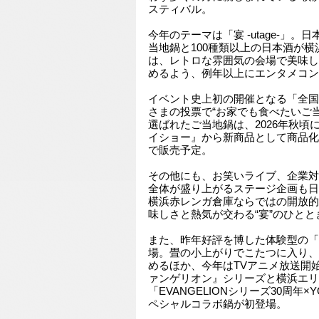
スティバル。
今年のテーマは「宴 -utage-」。
当地鍋と100種類以上の日本酒が
は、レトロな雰囲気の会場で美味し
めるよう、例年以上にエンタメコン
イベント史上初の開催となる「全国
さまの投票で“お家でも食べたいご
選ばれたご当地鍋は、2026年秋頃
イショー』から新商品として商品化
で販売予定。
その他にも、お笑いライブ、企業対
全体が盛り上がるステージ企画も日
横浜赤レンガ倉庫ならではの開放的
味しさと熱気が交わる“宴”のひと
また、昨年好評を博した体験型の「
場。畳の小上がりでこたつに入り、
めるほか、今年はTVアニメ放送開
ァンゲリオン』シリーズと横浜エリ
「EVANGELIONシリーズ30周年×
ペシャルコラボ鍋が初登場。