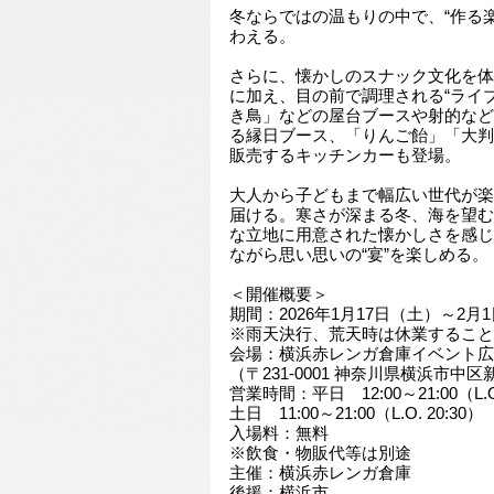
冬ならではの温もりの中で、“作る楽
わえる。
さらに、懐かしのスナック文化を体
に加え、目の前で調理される“ライ
き鳥」などの屋台ブースや射的など
る縁日ブース、「りんご飴」「大判
販売するキッチンカーも登場。
大人から子どもまで幅広い世代が楽
届ける。寒さが深まる冬、海を望む
な立地に用意された懐かしさを感じ
ながら思い思いの“宴”を楽しめる。
＜開催概要＞
期間：2026年1月17日（土）～2月
※雨天決行、荒天時は休業すること
会場：横浜赤レンガ倉庫イベント広
（〒231-0001 神奈川県横浜市中区新
営業時間：平日 12:00～21:00（L.O.
土日 11:00～21:00（L.O. 20:30）
入場料：無料
※飲食・物販代等は別途
主催：横浜赤レンガ倉庫
後援：横浜市