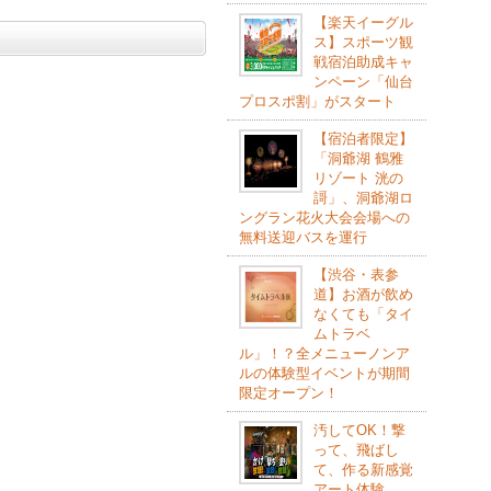
【楽天イーグル
ス】スポーツ観
戦宿泊助成キャ
ンペーン「仙台
プロスポ割」がスタート
【宿泊者限定】
「洞爺湖 鶴雅
リゾート 洸の
謌」、洞爺湖ロ
ングラン花火大会会場への
無料送迎バスを運行
【渋谷・表参
道】お酒が飲め
なくても「タイ
ムトラベ
ル」！？全メニューノンア
ルの体験型イベントが期間
限定オープン！
汚してOK！撃
って、飛ばし
て、作る新感覚
アート体験