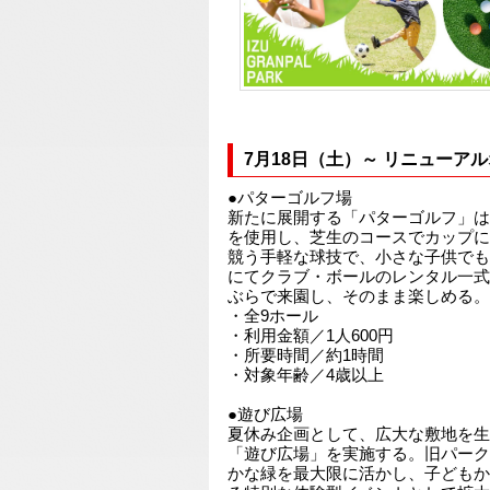
7月18日（土）～ リニューア
●パターゴルフ場
新たに展開する「パターゴルフ」は
を使用し、芝生のコースでカップに
競う手軽な球技で、小さな子供でも
にてクラブ・ボールのレンタル一式
ぶらで来園し、そのまま楽しめる。
・全9ホール
・利用金額／1人600円
・所要時間／約1時間
・対象年齢／4歳以上
●遊び広場
夏休み企画として、広大な敷地を生
「遊び広場」を実施する。旧パーク
かな緑を最大限に活かし、子どもか