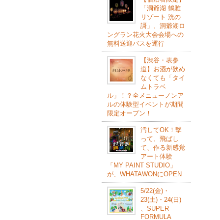
「洞爺湖 鶴雅
リゾート 洸の
謌」、洞爺湖ロ
ングラン花火大会会場への
無料送迎バスを運行
【渋谷・表参
道】お酒が飲め
なくても「タイ
ムトラベ
ル」！？全メニューノンア
ルの体験型イベントが期間
限定オープン！
汚してOK！撃
って、飛ばし
て、作る新感覚
アート体験
「MY PAINT STUDIO」
が、WHATAWONにOPEN
5/22(⾦)・
23(⼟)・24(⽇)
、SUPER
FORMULA