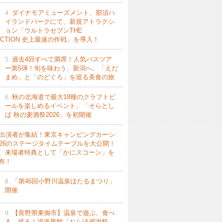
4.
ダイナモアミューズメント、那須ハ
イランドパークにて、新規アトラクシ
ョン「ウルトラセブンTHE
ACTION 史上最速の作戦」を導入！
5.
過去4回すべて満席！人気バスツア
ー第5弾！旬を味わう、新潟へ。「えだ
まめ」と「のどぐろ」を巡る美食の旅
6.
秋の北海道で最大18種のクラフトビ
ールを楽しめるイベント、「そらとし
ば 秋の麦酒祭2026」を初開催
出演者が集結！東京キャンピングカーシ
026のステージタイムテーブルを大公開！
、来場者特典として「かにスコーン」を
布！
8.
「第46回小野川温泉ほたるまつり」
開催
9.
【長野県東御市】温泉で遊ぶ、食べ
る、巡る！湯楽里館「おらほ感謝祭