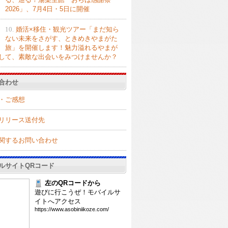
2026」、7月4日・5日に開催
10.
婚活×移住・観光ツアー「まだ知ら
ない未来をさがす、ときめきやまがた
旅」を開催します！魅力溢れるやまが
して、素敵な出会いをみつけませんか？
合わせ
・ご感想
リリース送付先
関するお問い合わせ
ルサイトQRコード
左のQRコードから
遊びに行こうぜ！モバイルサ
イトへアクセス
htt
ps:
//w
ww.
aso
bin
iik
oze
.co
m/