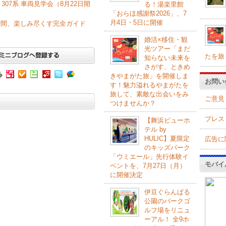
307系 車両見学会（8月22日開
る！湯楽里館
「おらほ感謝祭2026」、7
月4日・5日に開催
時間、楽しみ尽くす完全ガイド
婚活×移住・観
光ツアー「まだ
たを旅
知らない未来を
さがす、ときめ
きやまがた旅」を開催しま
お問い
す！魅力溢れるやまがたを
旅して、素敵な出会いをみ
ご意見
つけませんか？
プレス
【舞浜ビューホ
テル by
HULIC】夏限定
広告に
のキッズパーク
「ウミエール」先行体験イ
モバイ
ベントを、7月27日（月）
に開催決定
伊豆ぐらんぱる
公園のパークゴ
ルフ場をリニュ
ーアル！ 全9ホ