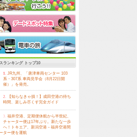
スランキング トップ10
1.
JR九州、「唐津車両センター 103
系・307系 車両見学会（8月22日開
催）」を発売。
2.
【知らなきゃ損！】成田空港の待ち
時間、楽しみ尽くす完全ガイド
3.
福井空港、定期便休航から半世紀、
チャーター便は17年ぶり。新たな一歩
へ！トキエア、新潟空港－福井空港間
ーター便を運航