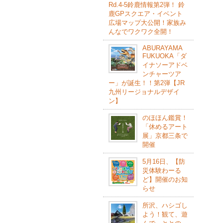
Rd.4-5鈴⿅情報第2弾！ 鈴
⿅GPスクエア・イベント
広場マップ⼤公開！家族み
んなでワクワク全開！
ABURAYAMA
FUKUOKA「ダ
イナソーアドベ
ンチャーツア
ー」が誕生！！第2弾【JR
九州リージョナルデザイ
ン】
のほほん鑑賞！
「休めるアート
展」京都三条で
開催
5月16日、【防
災体験わーる
ど】開催のお知
らせ
所沢、ハシゴし
よう！観て、遊