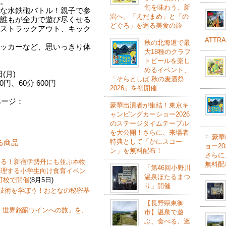
。
旬を味わう、新
な水鉄砲バトル！親子で参
潟へ。「えだまめ」と「の
全力で遊び尽くせる
どぐろ」を巡る美食の旅
ストラックアウト、キック
ATTR
秋の北海道で最
など、思いっきり体
大18種のクラフ
トビールを楽し
めるイベント、
(月)
「そらとしば 秋の麦酒祭
円、60分 600円
2026」を初開催
ページ：
豪華出演者が集結！東京キ
ャンピングカーショー2026
のステージタイムテーブル
を大公開！さらに、来場者
7.
豪華
特典として「かにスコー
する商品
ョー2
ン」を無料配布！
さらに
なる！新宿伊勢丹にも並ぶ本物
無料配
「第46回小野川
推理する小学生向け食育イベン
温泉ほたるまつ
町校で開催
(8月5日)
り」開催
飾技術を学ぼう！おとなの秘密基
【長野県東御
 世界銘醸ワインへの旅」を、
市】温泉で遊
ぶ、食べる、巡