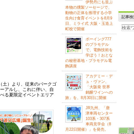
伊勢丹にも並ぶ
本物の燻製ソーセージで、
動物の正体を推理する小学
記事検
生向け食育イベントを8月9
日、ミライ式 大阪・玉造上
町校で開催
ボーイング777
のプラモデル
で、電飾技術を
学ぼう！おとな
の秘密基地・プラモデル電
飾講座
アカデミー・デ
ュ・ヴァン、
日（土）より、従来のパークゴ
「大阪発 世界
ーアルし、これに伴い、自
銘醸ワインへの
べる夏限定イベントエリア
旅」を、8月30日に開催
JR九州、「唐
津車両センター
103系・307系
車両見学会（8
月22日開催）」を発売。