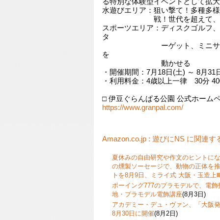
る特別な体験型イベントとして拡大
水遊びエリア：狙い撃て！多種多様
戦！世代を超えて、誰もが
スポーツエリア：ディスクゴルフ、
タ
ーゲット、ミニサッカー
を
動かせる
・開催期間：7月18日(土) ～ 8月31日
・利用料金：4歳以上一律 30分 400
□ 伊豆ぐらんぱる公園 公式ホーム
https://www.granpal.com/
Amazon.co.jp : 遊びにNS に関連
夏休みの自由研究や作文のヒントに
の燻製ソーセージで、動物の正体を
トを8月9日、ミライ式 大阪・玉造上
ボーイング777のプラモデルで、電
地・プラモデル電飾講座
(8月3日)
アカデミー・デュ・ヴァン、「大阪発
8月30日に開催
(8月2日)