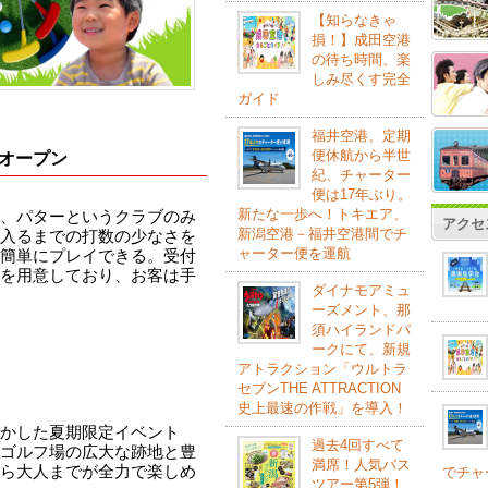
【知らなきゃ
損！】成田空港
の待ち時間、楽
しみ尽くす完全
ガイド
福井空港、定期
便休航から半世
ルオープン
紀、チャーター
便は17年ぶり。
新たな一歩へ！トキエア、
、パターというクラブのみ
アクセ
新潟空港－福井空港間でチ
入るまでの打数の少なさを
ャーター便を運航
簡単にプレイできる。受付
を用意しており、お客は手
ダイナモアミュ
ーズメント、那
須ハイランドパ
ークにて、新規
アトラクション「ウルトラ
セブンTHE ATTRACTION
史上最速の作戦」を導入！
かした夏期限定イベント
過去4回すべて
ゴルフ場の広大な跡地と豊
満席！人気バス
ら大人までが全力で楽しめ
でチャ
ツアー第5弾！