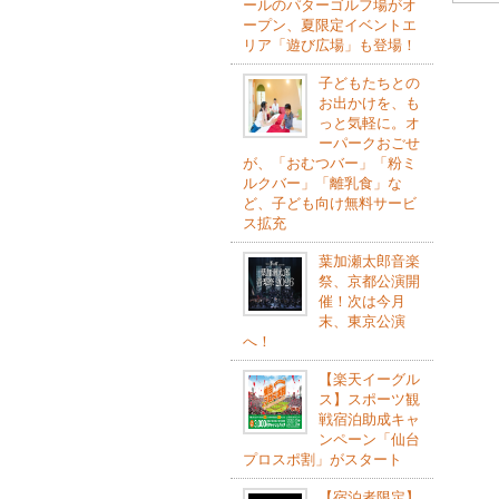
ールのパターゴルフ場がオ
ープン、夏限定イベントエ
リア「遊び広場」も登場！
子どもたちとの
お出かけを、も
っと気軽に。オ
ーパークおごせ
が、「おむつバー」「粉ミ
ルクバー」「離乳食」な
ど、子ども向け無料サービ
ス拡充
葉加瀬太郎音楽
祭、京都公演開
催！次は今月
末、東京公演
へ！
【楽天イーグル
ス】スポーツ観
戦宿泊助成キャ
ンペーン「仙台
プロスポ割」がスタート
【宿泊者限定】