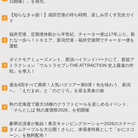
日開催）」を発売。
【知らなきゃ損！】成田空港の待ち時間、楽しみ尽くす完全ガイ
2
ド
福井空港、定期便休航から半世紀、チャーター便は17年ぶり。新
たな一歩へ！トキエア、新潟空港－福井空港間でチャーター便を
3
運航
ダイナモアミューズメント、那須ハイランドパークにて、新規ア
トラクション「ウルトラセブンTHE ATTRACTION 史上最速の作
4
戦」を導入！
過去4回すべて満席！人気バスツアー第5弾！旬を味わう、新潟
5
へ。「えだまめ」と「のどぐろ」を巡る美食の旅
秋の北海道で最大18種のクラフトビールを楽しめるイベント、
6
「そらとしば 秋の麦酒祭2026」を初開催
豪華出演者が集結！東京キャンピングカーショー2026のステージ
タイムテーブルを大公開！さらに、来場者特典として「かにスコ
7
ーン」を無料配布！