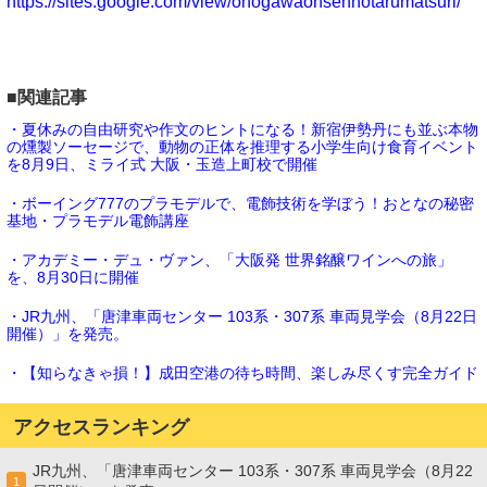
https://sites.google.com/view/onogawaonsenhotarumatsuri/
■関連記事
・夏休みの自由研究や作文のヒントになる！新宿伊勢丹にも並ぶ本物
の燻製ソーセージで、動物の正体を推理する小学生向け食育イベント
を8月9日、ミライ式 大阪・玉造上町校で開催
・ボーイング777のプラモデルで、電飾技術を学ぼう！おとなの秘密
基地・プラモデル電飾講座
・アカデミー・デュ・ヴァン、「大阪発 世界銘醸ワインへの旅」
を、8月30日に開催
・JR九州、「唐津車両センター 103系・307系 車両見学会（8月22日
開催）」を発売。
・【知らなきゃ損！】成田空港の待ち時間、楽しみ尽くす完全ガイド
アクセスランキング
JR九州、「唐津車両センター 103系・307系 車両見学会（8月22
1