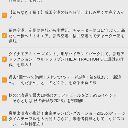
【知らなきゃ損！】成田空港の待ち時間、楽しみ尽くす完全ガイ
2
ド
福井空港、定期便休航から半世紀、チャーター便は17年ぶり。新
たな一歩へ！トキエア、新潟空港－福井空港間でチャーター便を
3
運航
ダイナモアミューズメント、那須ハイランドパークにて、新規ア
トラクション「ウルトラセブンTHE ATTRACTION 史上最速の作
4
戦」を導入！
過去4回すべて満席！人気バスツアー第5弾！旬を味わう、新潟
5
へ。「えだまめ」と「のどぐろ」を巡る美食の旅
秋の北海道で最大18種のクラフトビールを楽しめるイベント、
6
「そらとしば 秋の麦酒祭2026」を初開催
豪華出演者が集結！東京キャンピングカーショー2026のステージ
タイムテーブルを大公開！さらに、来場者特典として「かにスコ
7
ーン」を無料配布！