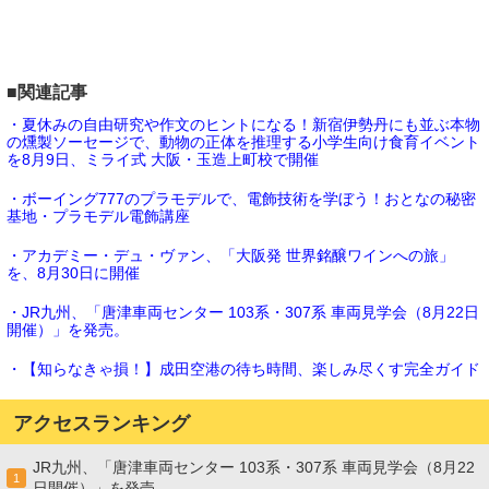
■関連記事
・夏休みの自由研究や作文のヒントになる！新宿伊勢丹にも並ぶ本物
の燻製ソーセージで、動物の正体を推理する小学生向け食育イベント
を8月9日、ミライ式 大阪・玉造上町校で開催
・ボーイング777のプラモデルで、電飾技術を学ぼう！おとなの秘密
基地・プラモデル電飾講座
・アカデミー・デュ・ヴァン、「大阪発 世界銘醸ワインへの旅」
を、8月30日に開催
・JR九州、「唐津車両センター 103系・307系 車両見学会（8月22日
開催）」を発売。
・【知らなきゃ損！】成田空港の待ち時間、楽しみ尽くす完全ガイド
アクセスランキング
JR九州、「唐津車両センター 103系・307系 車両見学会（8月22
1
日開催）」を発売。