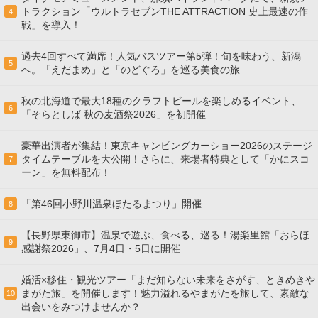
トラクション「ウルトラセブンTHE ATTRACTION 史上最速の作
4
戦」を導入！
過去4回すべて満席！人気バスツアー第5弾！旬を味わう、新潟
5
へ。「えだまめ」と「のどぐろ」を巡る美食の旅
秋の北海道で最大18種のクラフトビールを楽しめるイベント、
6
「そらとしば 秋の麦酒祭2026」を初開催
豪華出演者が集結！東京キャンピングカーショー2026のステージ
タイムテーブルを大公開！さらに、来場者特典として「かにスコ
7
ーン」を無料配布！
「第46回小野川温泉ほたるまつり」開催
8
【長野県東御市】温泉で遊ぶ、食べる、巡る！湯楽里館「おらほ
9
感謝祭2026」、7月4日・5日に開催
婚活×移住・観光ツアー「まだ知らない未来をさがす、ときめきや
まがた旅」を開催します！魅力溢れるやまがたを旅して、素敵な
10
出会いをみつけませんか？