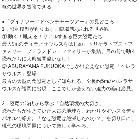
竜の世界を冒険できる。
●「ダイナソーアドベンチャーツアー」の見どころ
1．恐竜模型が創り出す、臨場感あふれる世界観
① 動く！吼える！リアルすぎる巨大恐竜たち
最大9mのティラノサウルスをはじめ、トリケラトプス・フ
ァミリー、プテラノドン・ファミリーが集結。目の前で動く
恐竜たちに大興奮間違いなし！
② ABURAYAMA FUKUOKAでしか出会えない恐竜 「ヘレラ
サウルス」登場
最古の大型肉食恐竜として知られる、全長約5mのヘレラサ
ウルスが福岡に出現！ここでしか会えない迫力の姿は必見。
2．恐竜の時代から学ぶ「自然環境の大切さ」
恐竜たちが生きていた太古の地球を、わかりやすいスタディ
パネルで紹介。「なぜ恐竜は絶滅したのか？」を切り口に、
現代の環境問題について楽しく学べる。