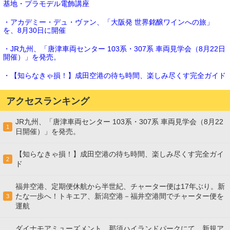
基地・プラモデル電飾講座
・アカデミー・デュ・ヴァン、「大阪発 世界銘醸ワインへの旅」
を、8月30日に開催
・JR九州、「唐津車両センター 103系・307系 車両見学会（8月22日
開催）」を発売。
・【知らなきゃ損！】成田空港の待ち時間、楽しみ尽くす完全ガイド
アクセスランキング
JR九州、「唐津車両センター 103系・307系 車両見学会（8月22
1
日開催）」を発売。
【知らなきゃ損！】成田空港の待ち時間、楽しみ尽くす完全ガイ
2
ド
福井空港、定期便休航から半世紀、チャーター便は17年ぶり。新
たな一歩へ！トキエア、新潟空港－福井空港間でチャーター便を
3
運航
ダイナモアミューズメント、那須ハイランドパークにて、新規ア