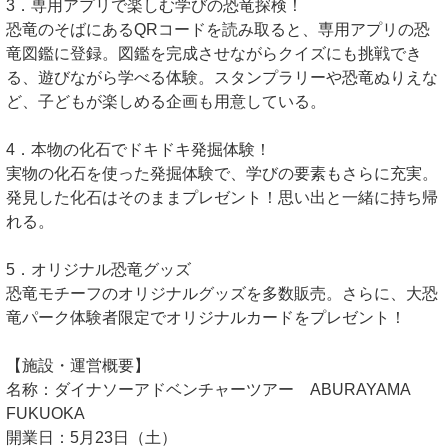
3．専用アプリで楽しむ学びの恐竜探検！
恐竜のそばにあるQRコードを読み取ると、専用アプリの恐
竜図鑑に登録。図鑑を完成させながらクイズにも挑戦でき
る、遊びながら学べる体験。スタンプラリーや恐竜ぬりえな
ど、子どもが楽しめる企画も用意している。
4．本物の化石でドキドキ発掘体験！
実物の化石を使った発掘体験で、学びの要素もさらに充実。
発見した化石はそのままプレゼント！思い出と一緒に持ち帰
れる。
5．オリジナル恐竜グッズ
恐竜モチーフのオリジナルグッズを多数販売。さらに、大恐
竜パーク体験者限定でオリジナルカードをプレゼント！
【施設・運営概要】
名称：ダイナソーアドベンチャーツアー ABURAYAMA
FUKUOKA
開業日：5月23日（土）