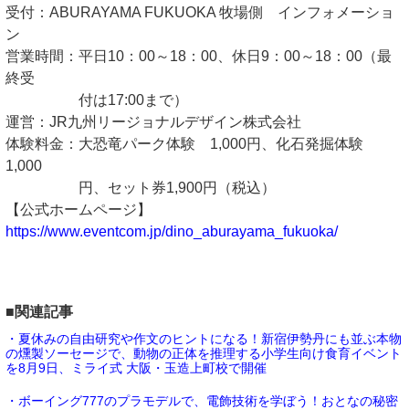
受付：ABURAYAMA FUKUOKA 牧場側 インフォメーショ
ン
営業時間：平日10：00～18：00、休日9：00～18：00（最
終受
付は17:00まで）
運営：JR九州リージョナルデザイン株式会社
体験料金：大恐竜パーク体験 1,000円、化石発掘体験
1,000
円、セット券1,900円（税込）
【公式ホームページ】
https://www.eventcom.jp/dino_aburayama_fukuoka/
■関連記事
・夏休みの自由研究や作文のヒントになる！新宿伊勢丹にも並ぶ本物
の燻製ソーセージで、動物の正体を推理する小学生向け食育イベント
を8月9日、ミライ式 大阪・玉造上町校で開催
・ボーイング777のプラモデルで、電飾技術を学ぼう！おとなの秘密