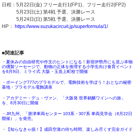
⽇程：5⽉22⽇(⾦) フリー⾛⾏1(FP1)、フリー⾛⾏2(FP2)
5⽉23⽇(⼟) 第4戦 予選、決勝レース
5⽉24⽇(⽇) 第5戦 予選、決勝レース
HP：
https://www.suzukacircuit.jp/superformula/1/
■関連記事
・夏休みの自由研究や作文のヒントになる！新宿伊勢丹にも並ぶ本物
の燻製ソーセージで、動物の正体を推理する小学生向け食育イベント
を8月9日、ミライ式 大阪・玉造上町校で開催
・ボーイング777のプラモデルで、電飾技術を学ぼう！おとなの秘密
基地・プラモデル電飾講座
・アカデミー・デュ・ヴァン、「大阪発 世界銘醸ワインへの旅」
を、8月30日に開催
・JR九州、「唐津車両センター 103系・307系 車両見学会（8月22日
開催）」を発売。
・【知らなきゃ損！】成田空港の待ち時間、楽しみ尽くす完全ガイド