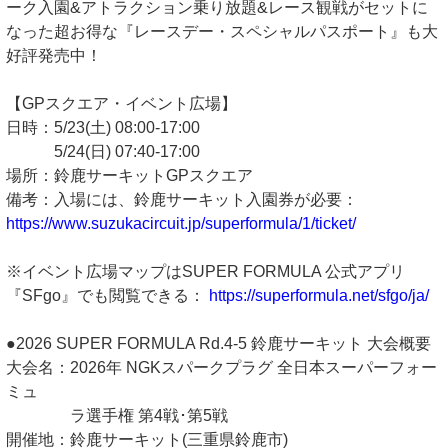
ーク⼊園&アトラクション乗り放題&レース観戦がセットに
なった超お得な『レースデー・スペシャルパスポート』も⼤
好評発売中！
【GPスクエア・イベント広場】
⽇時：5/23(⼟) 08:00-17:00
5/24(⽇) 07:40-17:00
場所：鈴⿅サーキットGPスクエア
備考：⼊場には、鈴⿅サーキット⼊園券が必要：
https://www.suzukacircuit.jp/superformula/1/ticket/
※イベント広場マップはSUPER FORMULA 公式アプリ
『SFgo』でも閲覧できる：
https://superformula.net/sfgo/ja/
●2026 SUPER FORMULA Rd.4-5 鈴⿅サーキット ⼤会概要
⼤会名：2026年 NGKスパークプラグ 全⽇本スーパーフォー
ミュ
ラ選⼿権 第4戦･第5戦
開催地：鈴⿅サーキット(三重県鈴⿅市)