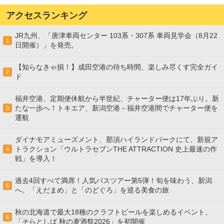
アクセスランキング
JR九州、「唐津車両センター 103系・307系 車両見学会（8月22
1
日開催）」を発売。
【知らなきゃ損！】成田空港の待ち時間、楽しみ尽くす完全ガイ
2
ド
福井空港、定期便休航から半世紀、チャーター便は17年ぶり。新
たな一歩へ！トキエア、新潟空港－福井空港間でチャーター便を
3
運航
ダイナモアミューズメント、那須ハイランドパークにて、新規ア
トラクション「ウルトラセブンTHE ATTRACTION 史上最速の作
4
戦」を導入！
過去4回すべて満席！人気バスツアー第5弾！旬を味わう、新潟
5
へ。「えだまめ」と「のどぐろ」を巡る美食の旅
秋の北海道で最大18種のクラフトビールを楽しめるイベント、
6
「そらとしば 秋の麦酒祭2026」を初開催