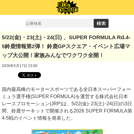
5/22(⾦)・23(⼟)・24(⽇) 、SUPER FORMULA Rd.4-
5鈴⿅情報第2弾！ 鈴⿅GPスクエア・イベント広場マ
ップ⼤公開！家族みんなでワクワク全開！
2026年5月17日 23:00
国内最⾼峰のモータースポーツである全⽇本スーパーフォー
ミュラ選⼿権(SUPER FORMULA)を運営する株式会社⽇本
レースプロモーション(JRP)は、5/22(⾦)･23(⼟)･24(⽇)の3⽇
間、鈴⿅サーキットで開催される2026 SUPER FORMULA第
4-5戦のイベント情報を発表した。