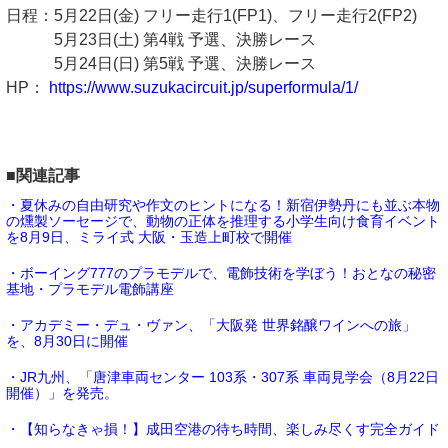
⽇程：5⽉22⽇(⾦) フリー⾛⾏1(FP1)、フリー⾛⾏2(FP2)
5⽉23⽇(⼟) 第4戦 予選、決勝レース
5⽉24⽇(⽇) 第5戦 予選、決勝レース
HP：
https://www.suzukacircuit.jp/superformula/1/
■関連記事
・夏休みの自由研究や作文のヒントになる！新宿伊勢丹にも並ぶ本物
の燻製ソーセージで、動物の正体を推理する小学生向け食育イベント
を8月9日、ミライ式 大阪・玉造上町校で開催
・ボーイング777のプラモデルで、電飾技術を学ぼう！おとなの秘密
基地・プラモデル電飾講座
・アカデミー・デュ・ヴァン、「大阪発 世界銘醸ワインへの旅」
を、8月30日に開催
・JR九州、「唐津車両センター 103系・307系 車両見学会（8月22日
開催）」を発売。
・【知らなきゃ損！】成田空港の待ち時間、楽しみ尽くす完全ガイド