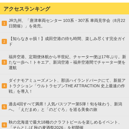
アクセスランキング
JR九州、「唐津車両センター 103系・307系 車両見学会（8月22
1
日開催）」を発売。
【知らなきゃ損！】成田空港の待ち時間、楽しみ尽くす完全ガイ
2
ド
福井空港、定期便休航から半世紀、チャーター便は17年ぶり。新
たな一歩へ！トキエア、新潟空港－福井空港間でチャーター便を
3
運航
ダイナモアミューズメント、那須ハイランドパークにて、新規ア
トラクション「ウルトラセブンTHE ATTRACTION 史上最速の作
4
戦」を導入！
過去4回すべて満席！人気バスツアー第5弾！旬を味わう、新潟
5
へ。「えだまめ」と「のどぐろ」を巡る美食の旅
秋の北海道で最大18種のクラフトビールを楽しめるイベント、
6
「そらとしば 秋の麦酒祭2026」を初開催