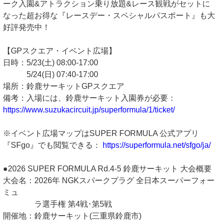
ーク⼊園&アトラクション乗り放題&レース観戦がセットに
なった超お得な『レースデー・スペシャルパスポート』も⼤
好評発売中！
【GPスクエア・イベント広場】
⽇時：5/23(⼟) 08:00-17:00
5/24(⽇) 07:40-17:00
場所：鈴⿅サーキットGPスクエア
備考：⼊場には、鈴⿅サーキット⼊園券が必要：
https://www.suzukacircuit.jp/superformula/1/ticket/
※イベント広場マップはSUPER FORMULA 公式アプリ
『SFgo』でも閲覧できる：
https://superformula.net/sfgo/ja/
●2026 SUPER FORMULA Rd.4-5 鈴⿅サーキット ⼤会概要
⼤会名：2026年 NGKスパークプラグ 全⽇本スーパーフォー
ミュ
ラ選⼿権 第4戦･第5戦
開催地：鈴⿅サーキット(三重県鈴⿅市)