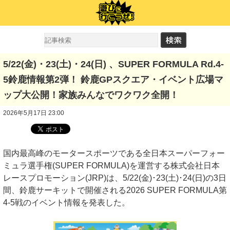
5/22(⾦)・23(⼟)・24(⽇) 、SUPER FORMULA Rd.4-
5鈴⿅情報第2弾！ 鈴⿅GPスクエア・イベント広場マ
ップ⼤公開！家族みんなでワクワク全開！
2026年5月17日 23:00
国内最⾼峰のモータースポーツである全⽇本スーパーフォー
ミュラ選⼿権(SUPER FORMULA)を運営する株式会社⽇本
レースプロモーション(JRP)は、5/22(⾦)･23(⼟)･24(⽇)の3⽇
間、鈴⿅サーキットで開催される2026 SUPER FORMULA第
4-5戦のイベント情報を発表した。