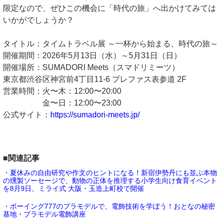
限定なので、ぜひこの機会に「時代の旅」へ出かけてみては
いかがでしょうか？
タイトル：タイムトラベル展 ～一杯から始まる、時代の旅～
開催期間：2026年5月13日（水）～5月31日（日）
開催場所：SUMADORI Meets（スマドリミーツ）
東京都渋谷区神宮前4丁目11-6 プレファス表参道 2F
営業時間：火〜木：12:00〜20:00
金〜日：12:00〜23:00
公式サイト：
https://sumadori-meets.jp/
■関連記事
・夏休みの自由研究や作文のヒントになる！新宿伊勢丹にも並ぶ本物
の燻製ソーセージで、動物の正体を推理する小学生向け食育イベント
を8月9日、ミライ式 大阪・玉造上町校で開催
・ボーイング777のプラモデルで、電飾技術を学ぼう！おとなの秘密
基地・プラモデル電飾講座