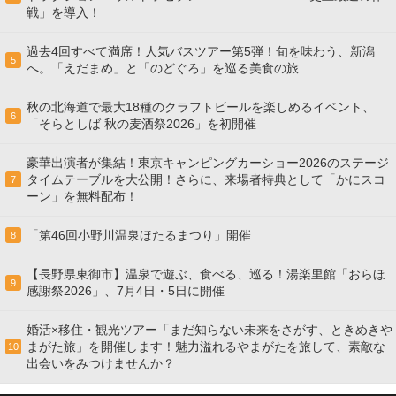
戦」を導入！
過去4回すべて満席！人気バスツアー第5弾！旬を味わう、新潟
5
へ。「えだまめ」と「のどぐろ」を巡る美食の旅
秋の北海道で最大18種のクラフトビールを楽しめるイベント、
6
「そらとしば 秋の麦酒祭2026」を初開催
豪華出演者が集結！東京キャンピングカーショー2026のステージ
タイムテーブルを大公開！さらに、来場者特典として「かにスコ
7
ーン」を無料配布！
「第46回小野川温泉ほたるまつり」開催
8
【長野県東御市】温泉で遊ぶ、食べる、巡る！湯楽里館「おらほ
9
感謝祭2026」、7月4日・5日に開催
婚活×移住・観光ツアー「まだ知らない未来をさがす、ときめきや
まがた旅」を開催します！魅力溢れるやまがたを旅して、素敵な
10
出会いをみつけませんか？