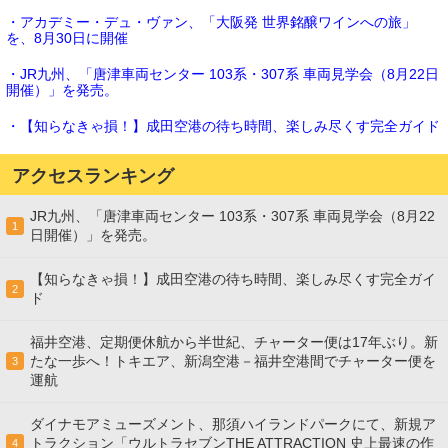
・アカデミー・デュ・ヴァン、「大阪発 世界銘醸ワインへの旅」
を、8月30日に開催
・JR九州、「唐津車両センター 103系・307系 車両見学会（8月22日
開催）」を発売。
・【知らなきゃ損！】成田空港の待ち時間、楽しみ尽くす完全ガイド
アクセスランキング
JR九州、「唐津車両センター 103系・307系 車両見学会（8月22
1
日開催）」を発売。
【知らなきゃ損！】成田空港の待ち時間、楽しみ尽くす完全ガイ
2
ド
福井空港、定期便休航から半世紀、チャーター便は17年ぶり。新
たな一歩へ！トキエア、新潟空港－福井空港間でチャーター便を
3
運航
ダイナモアミューズメント、那須ハイランドパークにて、新規ア
トラクション「ウルトラセブンTHE ATTRACTION 史上最速の作
4