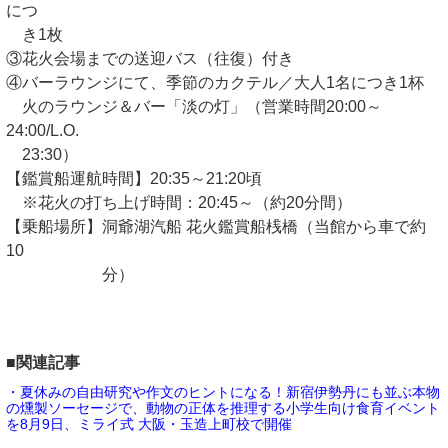
につ
き1枚
③花火会場までの送迎バス（往復）付き
④バーラウンジにて、季節のカクテル／大人1名につき1杯
火のラウンジ＆バー「淡の灯」（営業時間20:00～
24:00/L.O.
23:30）
【鑑賞船運航時間】20:35～21:20頃
※花火の打ち上げ時間：20:45～（約20分間）
【乗船場所】洞爺湖汽船 花火鑑賞船桟橋（当館から車で約
10
分）
■関連記事
・夏休みの自由研究や作文のヒントになる！新宿伊勢丹にも並ぶ本物
の燻製ソーセージで、動物の正体を推理する小学生向け食育イベント
を8月9日、ミライ式 大阪・玉造上町校で開催