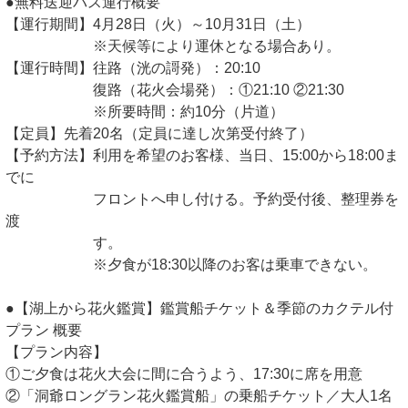
●無料送迎バス運行概要
【運行期間】4月28日（火）～10月31日（土）
※天候等により運休となる場合あり。
【運行時間】往路（洸の謌発）：20:10
復路（花火会場発）：①21:10 ②21:30
※所要時間：約10分（片道）
【定員】先着20名（定員に達し次第受付終了）
【予約方法】利用を希望のお客様、当日、15:00から18:00ま
でに
フロントへ申し付ける。予約受付後、整理券を
渡
す。
※夕食が18:30以降のお客は乗車できない。
●【湖上から花火鑑賞】鑑賞船チケット＆季節のカクテル付
プラン 概要
【プラン内容】
①ご夕食は花火大会に間に合うよう、17:30に席を用意
②「洞爺ロングラン花火鑑賞船」の乗船チケット／大人1名