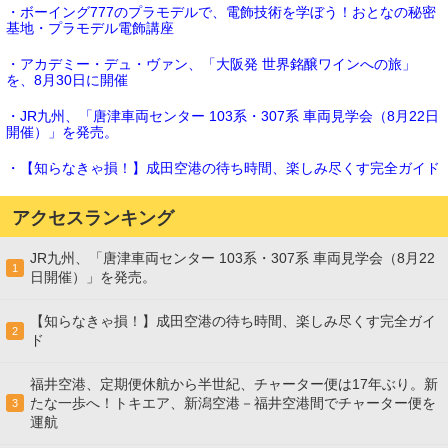
・ボーイング777のプラモデルで、電飾技術を学ぼう！おとなの秘密
基地・プラモデル電飾講座
・アカデミー・デュ・ヴァン、「大阪発 世界銘醸ワインへの旅」
を、8月30日に開催
・JR九州、「唐津車両センター 103系・307系 車両見学会（8月22日
開催）」を発売。
・【知らなきゃ損！】成田空港の待ち時間、楽しみ尽くす完全ガイド
アクセスランキング
JR九州、「唐津車両センター 103系・307系 車両見学会（8月22
1
日開催）」を発売。
【知らなきゃ損！】成田空港の待ち時間、楽しみ尽くす完全ガイ
2
ド
福井空港、定期便休航から半世紀、チャーター便は17年ぶり。新
たな一歩へ！トキエア、新潟空港－福井空港間でチャーター便を
3
運航