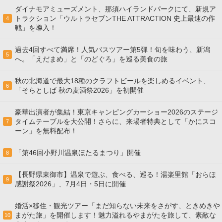
ダイナモアミューズメント、那須ハイランドパークにて、新規ア
トラクション「ウルトラセブンTHE ATTRACTION 史上最速の作
4
戦」を導入！
過去4回すべて満席！人気バスツアー第5弾！旬を味わう、新潟
5
へ。「えだまめ」と「のどぐろ」を巡る美食の旅
秋の北海道で最大18種のクラフトビールを楽しめるイベント、
6
「そらとしば 秋の麦酒祭2026」を初開催
豪華出演者が集結！東京キャンピングカーショー2026のステージ
タイムテーブルを大公開！さらに、来場者特典として「かにスコ
7
ーン」を無料配布！
「第46回小野川温泉ほたるまつり」開催
8
【長野県東御市】温泉で遊ぶ、食べる、巡る！湯楽里館「おらほ
9
感謝祭2026」、7月4日・5日に開催
婚活×移住・観光ツアー「まだ知らない未来をさがす、ときめきや
まがた旅」を開催します！魅力溢れるやまがたを旅して、素敵な
10