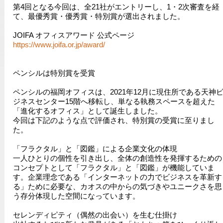
第4回となる今回は、全21社がエントリーし、1・2次審査を経
て、最優秀賞・優秀賞・特別賞が選出されました。
JOIFA オフィスアワード 公式ページ
https://www.joifa.or.jp/award/
ペンシルは特別賞を受賞
ペンシルの福岡オフィスは、2021年12月に現住所である天神
ジネスセンター15階へ移転し、単なる執務スペースを超えた
「進化するオフィス」として誕生しました。
今回は下記のような点で評価され、特別賞の受賞に至りまし
た。
「フラクタル」と「図鑑」による企業文化の体現
一人ひとりの個性を引き出し、全体の創造性を発揮するための
コンセプトとして「フラクタル」と「図鑑」が機能していま
す。企業理念である「インターネットの力でビジネスを革新す
る」ために必要な、カオスの中からの気づきやユニークさを思
う存分体現した空間になっています。
セレンディピティ（偶然の出会い）を生む仕掛け