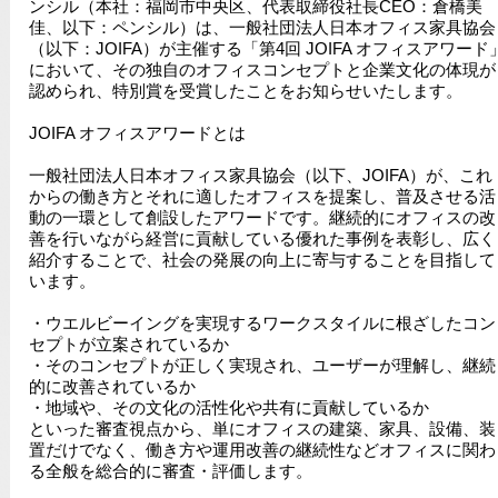
ンシル（本社：福岡市中央区、代表取締役社長CEO：倉橋美
佳、以下：ペンシル）は、一般社団法人日本オフィス家具協会
（以下：JOIFA）が主催する「第4回 JOIFA オフィスアワード
において、その独自のオフィスコンセプトと企業文化の体現が
認められ、特別賞を受賞したことをお知らせいたします。
JOIFA オフィスアワードとは
一般社団法人日本オフィス家具協会（以下、JOIFA）が、これ
からの働き方とそれに適したオフィスを提案し、普及させる活
動の一環として創設したアワードです。継続的にオフィスの改
善を行いながら経営に貢献している優れた事例を表彰し、広く
紹介することで、社会の発展の向上に寄与することを目指して
います。
・ウエルビーイングを実現するワークスタイルに根ざしたコン
セプトが立案されているか
・そのコンセプトが正しく実現され、ユーザーが理解し、継続
的に改善されているか
・地域や、その文化の活性化や共有に貢献しているか
といった審査視点から、単にオフィスの建築、家具、設備、装
置だけでなく、働き方や運用改善の継続性などオフィスに関わ
る全般を総合的に審査・評価します。