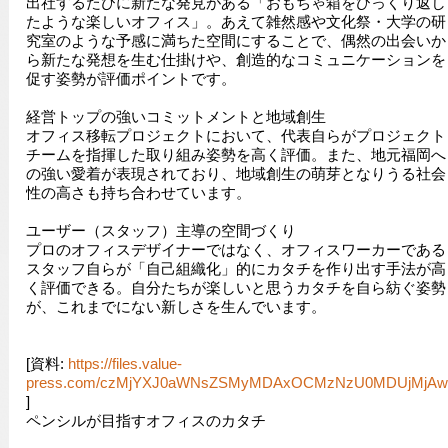
出社するたびに新たな発見がある「おもちゃ箱をひっくり返し
たような楽しいオフィス」。あえて雑然感や文化祭・大学の研
究室のような予感に満ちた空間にすることで、偶然の出会いか
ら新たな発想を生む仕掛けや、創造的なコミュニケーションを
促す姿勢が評価ポイントです。
経営トップの強いコミットメントと地域創生
オフィス移転プロジェクトにおいて、代表自らがプロジェクト
チームを指揮した取り組み姿勢を高く評価。また、地元福岡へ
の強い愛着が表現されており、地域創生の萌芽となりうる社会
性の高さも持ち合わせています。
ユーザー（スタッフ）主導の空間づくり
プロのオフィスデザイナーではなく、オフィスワーカーである
スタッフ自らが「自己組織化」的にカタチを作り出す手法が高
く評価できる。自分たちが楽しいと思うカタチを自ら紡ぐ姿勢
が、これまでにない新しさを生んでいます。
[資料:
https://files.value-
press.com/czMjYXJ0aWNsZSMyMDAxOCMzNzU0MDUjMjAwM
]
ペンシルが目指すオフィスのカタチ