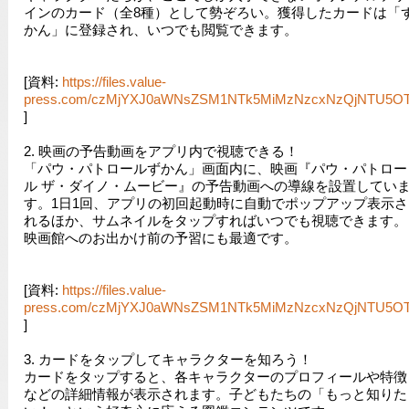
インのカード（全8種）として勢ぞろい。獲得したカードは「
かん」に登録され、いつでも閲覧できます。
[資料:
https://files.value-
press.com/czMjYXJ0aWNsZSM1NTk5MiMzNzcxNzQjNTU5OTJ
]
2. 映画の予告動画をアプリ内で視聴できる！
「パウ・パトロールずかん」画面内に、映画『パウ・パトロー
ル ザ・ダイノ・ムービー』の予告動画への導線を設置してい
す。1日1回、アプリの初回起動時に自動でポップアップ表示さ
れるほか、サムネイルをタップすればいつでも視聴できます。
映画館へのお出かけ前の予習にも最適です。
[資料:
https://files.value-
press.com/czMjYXJ0aWNsZSM1NTk5MiMzNzcxNzQjNTU5OT
]
3. カードをタップしてキャラクターを知ろう！
カードをタップすると、各キャラクターのプロフィールや特徴
などの詳細情報が表示されます。子どもたちの「もっと知りた