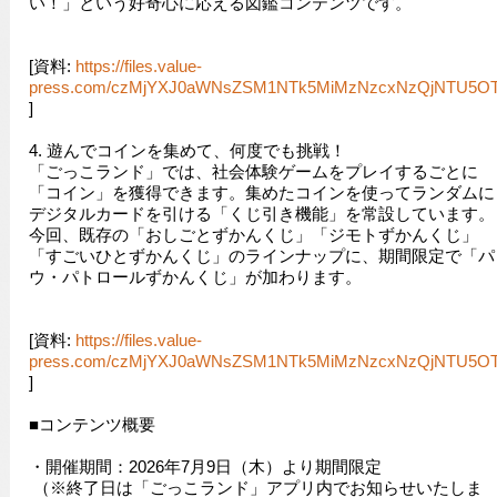
い！」という好奇心に応える図鑑コンテンツです。
[資料:
https://files.value-
press.com/czMjYXJ0aWNsZSM1NTk5MiMzNzcxNzQjNTU5O
]
4. 遊んでコインを集めて、何度でも挑戦！
「ごっこランド」では、社会体験ゲームをプレイするごとに
「コイン」を獲得できます。集めたコインを使ってランダムに
デジタルカードを引ける「くじ引き機能」を常設しています。
今回、既存の「おしごとずかんくじ」「ジモトずかんくじ」
「すごいひとずかんくじ」のラインナップに、期間限定で「パ
ウ・パトロールずかんくじ」が加わります。
[資料:
https://files.value-
press.com/czMjYXJ0aWNsZSM1NTk5MiMzNzcxNzQjNTU5O
]
■コンテンツ概要
・開催期間：2026年7月9日（木）より期間限定
（※終了日は「ごっこランド」アプリ内でお知らせいたしま