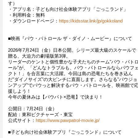
す）
・アプリ名：子ども向け社会体験アプリ「ごっこランド」
・利用料金：無料
・ダウンロードページ：
https://kidsstar.link/jp/gokkoland
■映画『パウ・パトロール ザ・ダイノ・ムービー』について
2026年7月24日（金）日本公開。シリーズ最大級のスケールで
贈る、大迫力の劇場版第3弾。
リーダーのケントと個性豊かな子犬たちのチーム"パウ・パト
ール"が、「どんなトラブルも、パウ・パトロールならパウフ
クト！」を合言葉に大活躍。今回は島の恐竜たちを巻き込ん
だ"ダイノサイズ"の大ピンチに直面します。さらなる"パウジョ
ンアップ"でパウっと解決するパウ・パトロールを、映画館で
援しよう！
今年の夏休みは【パウパト×恐竜】で決まり！
公開日：7月24日（金）
配給：東和ピクチャーズ・東宝
公式サイト：
https://www.pawpatrol-movie.jp/
■子ども向け社会体験アプリ『ごっこランド』について