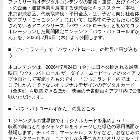
ファミリー向けデジタルコンテンツの開発・運営、及びイベン
トの企画・運営事業を展開する株式会社キッズスター（本社：
東京都渋谷区、代表取締役：平田全広）は、子ども向け社会体
験アプリ「ごっこランド」において、世界中の子どもたちに愛
されているアニメシリーズ「パウ・パトロール」と初めてコラ
ボレーションした期間限定コンテンツ「パウ・パトロールずか
ん」を、2026年7月9日（木）より公開します。
■「ごっこランド」で「パウ・パトロール」の世界に飛び込も
う！
本コンテンツは、2026年7月24日（金）に日本公開される最新
映画『パウ・パトロール ザ・ダイノ・ムービー』とのタイア
プ企画として実施するものです。「ごっこランド」内では、こ
こでしか入手できないオリジナルデザインのデジタルカード
（全8種）を収集できるほか、映画の予告動画もアプリ内でご
聴いただけます。
■「パウ・パトロールずかん」の見どころ
1. ジャングルの世界観でオリジナルカードを集めよう！
映画の舞台となるジャングルをイメージした緑色の専用画面が
登場します。チェイス、マーシャル、スカイなど、おなじみの
キャラクターたちが、ここでしか入手できないオリジナルデザ