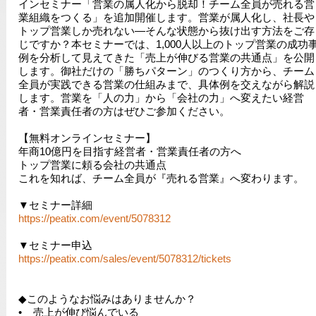
インセミナー「営業の属人化から脱却！チーム全員が売れる営
業組織をつくる」を追加開催します。営業が属人化し、社長や
トップ営業しか売れない―そんな状態から抜け出す方法をご存
じですか？本セミナーでは、1,000人以上のトップ営業の成功
例を分析して見えてきた「売上が伸びる営業の共通点」を公開
します。御社だけの「勝ちパターン」のつくり方から、チーム
全員が実践できる営業の仕組みまで、具体例を交えながら解説
します。営業を「人の力」から「会社の力」へ変えたい経営
者・営業責任者の方はぜひご参加ください。
【無料オンラインセミナー】
年商10億円を目指す経営者・営業責任者の方へ
トップ営業に頼る会社の共通点
これを知れば、チーム全員が『売れる営業』へ変わります。
▼セミナー詳細
https://peatix.com/event/5078312
▼セミナー申込
https://peatix.com/sales/event/5078312/tickets
◆このようなお悩みはありませんか？
• 売上が伸び悩んでいる