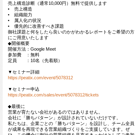
売上構造診断（通常10,000円）無料で提供します
• 売上構造
• 組織能力
• 属人化の状況
• 優先的に改善すべき課題
御社課題と何をしたら良いのかがわかるレポートをご希望の方
にご用意いたします
◆開催概要
開催方法：Google Meet
参加費 ：無料
定員 ：10名（先着順）
▼セミナー詳細
https://peatix.com/event/5078312
▼セミナー申込
https://peatix.com/sales/event/5078312/tickets
◆最後に
営業が育たない会社があるのではありません。
会社に「勝ちパターン」が設計されていないだけです。
私たちは、企業ごとの「勝ちパターン」を設計し、チーム全員
が成果を再現できる営業組織づくりをご支援しています。ぜ
ひ、この機会に御社の営業組織を見直すきっかけとしてご参加