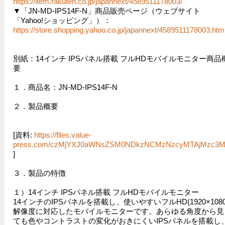
https://item.rakuten.co.jp/japannext/4589511178003/
▼「JN-MD-IPS14F-N」商品販売ページ（ウェブサイト
「Yahoo!ショッピング」）：
https://store.shopping.yahoo.co.jp/japannext/4589511178003.htm
別紙：14インチ IPSパネル搭載 フルHDモバイルモニター商品
要
１．商品名：JN-MD-IPS14F-N
２．製品概要
[資料:
https://files.value-
press.com/czMjYXJ0aWNsZSM0NDkzNCMzNzcyMTAjMzc3M
]
３．製品の特徴
１）14インチ IPSパネル搭載 フルHDモバイルモニター
14インチのIPSパネルを搭載し、使いやすいフルHD(1920×1080
解像度に対応したモバイルモニターです。あらゆる角度から見
ても色やコントラストの変化がおきにくいIPSパネルを搭載し