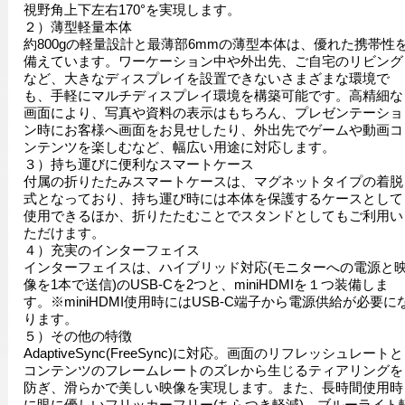
視野角上下左右170°を実現します。
２）薄型軽量本体
約800gの軽量設計と最薄部6mmの薄型本体は、優れた携帯性
備えています。ワーケーション中や外出先、ご自宅のリビング
など、大きなディスプレイを設置できないさまざまな環境で
も、手軽にマルチディスプレイ環境を構築可能です。高精細な
画面により、写真や資料の表示はもちろん、プレゼンテーショ
ン時にお客様へ画面をお見せしたり、外出先でゲームや動画コ
ンテンツを楽しむなど、幅広い用途に対応します。
３）持ち運びに便利なスマートケース
付属の折りたたみスマートケースは、マグネットタイプの着脱
式となっており、持ち運び時には本体を保護するケースとして
使用できるほか、折りたたむことでスタンドとしてもご利用い
ただけます。
４）充実のインターフェイス
インターフェイスは、ハイブリッド対応(モニターへの電源と
像を1本で送信)のUSB-Cを2つと、miniHDMIを１つ装備しま
す。※miniHDMI使用時にはUSB-C端子から電源供給が必要に
ります。
５）その他の特徴
AdaptiveSync(FreeSync)に対応。画面のリフレッシュレートと
コンテンツのフレームレートのズレから生じるティアリングを
防ぎ、滑らかで美しい映像を実現します。また、長時間使用時
に眼に優しいフリッカーフリー(ちらつき軽減)、ブルーライト