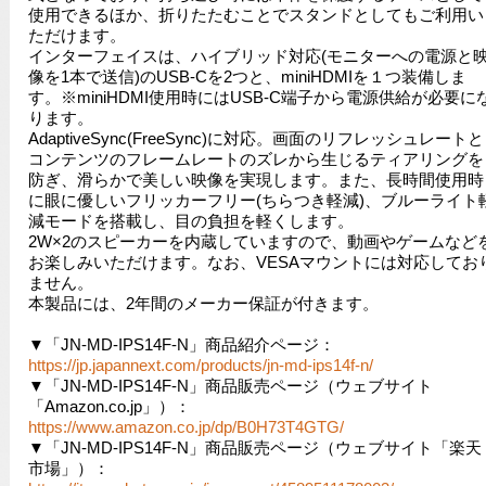
使用できるほか、折りたたむことでスタンドとしてもご利用い
ただけます。
インターフェイスは、ハイブリッド対応(モニターへの電源と
像を1本で送信)のUSB-Cを2つと、miniHDMIを１つ装備しま
す。※miniHDMI使用時にはUSB-C端子から電源供給が必要に
ります。
AdaptiveSync(FreeSync)に対応。画面のリフレッシュレートと
コンテンツのフレームレートのズレから生じるティアリングを
防ぎ、滑らかで美しい映像を実現します。また、長時間使用時
に眼に優しいフリッカーフリー(ちらつき軽減)、ブルーライト
減モードを搭載し、目の負担を軽くします。
2W×2のスピーカーを内蔵していますので、動画やゲームなど
お楽しみいただけます。なお、VESAマウントには対応してお
ません。
本製品には、2年間のメーカー保証が付きます。
▼「JN-MD-IPS14F-N」商品紹介ページ：
https://jp.japannext.com/products/jn-md-ips14f-n/
▼「JN-MD-IPS14F-N」商品販売ページ（ウェブサイト
「Amazon.co.jp」）：
https://www.amazon.co.jp/dp/B0H73T4GTG/
▼「JN-MD-IPS14F-N」商品販売ページ（ウェブサイト「楽天
市場」）：