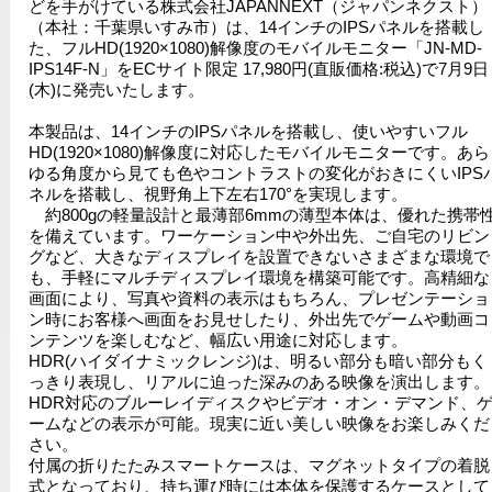
どを手がけている株式会社JAPANNEXT（ジャパンネクスト）
（本社：千葉県いすみ市）は、14インチのIPSパネルを搭載し
た、フルHD(1920×1080)解像度のモバイルモニター「JN-MD-
IPS14F-N」をECサイト限定 17,980円(直販価格:税込)で7月9日
(木)に発売いたします。
本製品は、14インチのIPSパネルを搭載し、使いやすいフル
HD(1920×1080)解像度に対応したモバイルモニターです。あら
ゆる角度から見ても色やコントラストの変化がおきにくいIPS
ネルを搭載し、視野角上下左右170°を実現します。
約800gの軽量設計と最薄部6mmの薄型本体は、優れた携帯
を備えています。ワーケーション中や外出先、ご自宅のリビン
グなど、大きなディスプレイを設置できないさまざまな環境で
も、手軽にマルチディスプレイ環境を構築可能です。高精細な
画面により、写真や資料の表示はもちろん、プレゼンテーショ
ン時にお客様へ画面をお見せしたり、外出先でゲームや動画コ
ンテンツを楽しむなど、幅広い用途に対応します。
HDR(ハイダイナミックレンジ)は、明るい部分も暗い部分もく
っきり表現し、リアルに迫った深みのある映像を演出します。
HDR対応のブルーレイディスクやビデオ・オン・デマンド、
ームなどの表示が可能。現実に近い美しい映像をお楽しみくだ
さい。
付属の折りたたみスマートケースは、マグネットタイプの着脱
式となっており、持ち運び時には本体を保護するケースとして