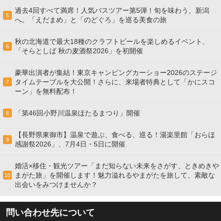
過去4回すべて満席！人気バスツアー第5弾！旬を味わう、新潟
5
へ。「えだまめ」と「のどぐろ」を巡る美食の旅
秋の北海道で最大18種のクラフトビールを楽しめるイベント、
6
「そらとしば 秋の麦酒祭2026」を初開催
豪華出演者が集結！東京キャンピングカーショー2026のステージ
タイムテーブルを大公開！さらに、来場者特典として「かにスコ
7
ーン」を無料配布！
「第46回小野川温泉ほたるまつり」開催
8
【長野県東御市】温泉で遊ぶ、食べる、巡る！湯楽里館「おらほ
9
感謝祭2026」、7月4日・5日に開催
婚活×移住・観光ツアー「まだ知らない未来をさがす、ときめきや
まがた旅」を開催します！魅力溢れるやまがたを旅して、素敵な
10
出会いをみつけませんか？
問い合わせ先について