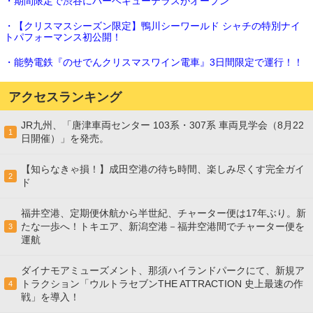
・期間限定で渋谷にバーベキューテラスがオープン
・【クリスマスシーズン限定】鴨川シーワールド シャチの特別ナイ
トパフォーマンス初公開！
・能勢電鉄『のせでんクリスマスワイン電車』3日間限定で運行！！
アクセスランキング
JR九州、「唐津車両センター 103系・307系 車両見学会（8月22
1
日開催）」を発売。
【知らなきゃ損！】成田空港の待ち時間、楽しみ尽くす完全ガイ
2
ド
福井空港、定期便休航から半世紀、チャーター便は17年ぶり。新
たな一歩へ！トキエア、新潟空港－福井空港間でチャーター便を
3
運航
ダイナモアミューズメント、那須ハイランドパークにて、新規ア
トラクション「ウルトラセブンTHE ATTRACTION 史上最速の作
4
戦」を導入！