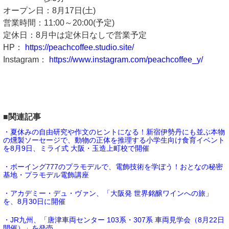
オープン日：8月17日(土)
営業時間：11:00～20:00(予定)
定休日：8月中は定休日なしで営業予定
HP：
https://peachcoffee.studio.site/
Instagram：
https://www.instagram.com/peachcoffee_y/
■関連記事
・夏休みの自由研究や作文のヒントになる！新宿伊勢丹にも並ぶ本物
の燻製ソーセージで、動物の正体を推理する小学生向け食育イベント
を8月9日、ミライ式 大阪・玉造上町校で開催
・ボーイング777のプラモデルで、電飾技術を学ぼう！おとなの秘密
基地・プラモデル電飾講座
・アカデミー・デュ・ヴァン、「大阪発 世界銘醸ワインへの旅」
を、8月30日に開催
・JR九州、「唐津車両センター 103系・307系 車両見学会（8月22日
開催）」を発売。