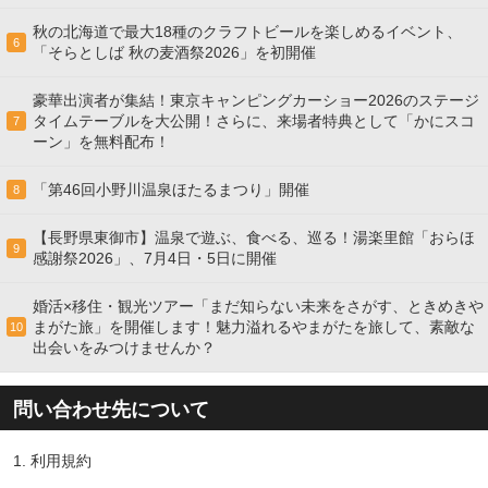
秋の北海道で最大18種のクラフトビールを楽しめるイベント、
6
「そらとしば 秋の麦酒祭2026」を初開催
豪華出演者が集結！東京キャンピングカーショー2026のステージ
タイムテーブルを大公開！さらに、来場者特典として「かにスコ
7
ーン」を無料配布！
「第46回小野川温泉ほたるまつり」開催
8
【長野県東御市】温泉で遊ぶ、食べる、巡る！湯楽里館「おらほ
9
感謝祭2026」、7月4日・5日に開催
婚活×移住・観光ツアー「まだ知らない未来をさがす、ときめきや
まがた旅」を開催します！魅力溢れるやまがたを旅して、素敵な
10
出会いをみつけませんか？
問い合わせ先について
1.
利用規約