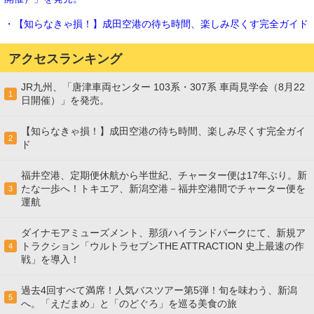
・【知らなきゃ損！】成田空港の待ち時間、楽しみ尽くす完全ガイド
アクセスランキング
JR九州、「唐津車両センター 103系・307系 車両見学会（8月22
1
日開催）」を発売。
【知らなきゃ損！】成田空港の待ち時間、楽しみ尽くす完全ガイ
2
ド
福井空港、定期便休航から半世紀、チャーター便は17年ぶり。新
たな一歩へ！トキエア、新潟空港－福井空港間でチャーター便を
3
運航
ダイナモアミューズメント、那須ハイランドパークにて、新規ア
トラクション「ウルトラセブンTHE ATTRACTION 史上最速の作
4
戦」を導入！
過去4回すべて満席！人気バスツアー第5弾！旬を味わう、新潟
5
へ。「えだまめ」と「のどぐろ」を巡る美食の旅