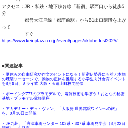
アクセス：JR・私鉄・地下鉄各線「新宿」駅西口から徒歩5
分
都営大江戸線「都庁前駅」からB1出口階段を上が
って
すぐ
https://www.keioplaza.co.jp/event/pages/oktoberfest2025/
■関連記事
・夏休みの自由研究や作文のヒントになる！新宿伊勢丹にも並ぶ本物
の燻製ソーセージで、動物の正体を推理する小学生向け食育イベント
を8月9日、ミライ式 大阪・玉造上町校で開催
・ボーイング777のプラモデルで、電飾技術を学ぼう！おとなの秘密
基地・プラモデル電飾講座
・アカデミー・デュ・ヴァン、「大阪発 世界銘醸ワインへの旅」
を、8月30日に開催
・JR九州、「唐津車両センター 103系・307系 車両見学会（8月22日