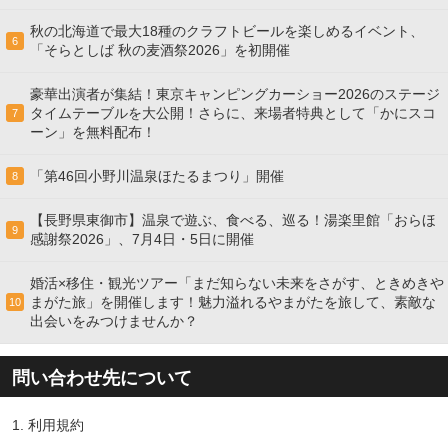
秋の北海道で最大18種のクラフトビールを楽しめるイベント、
6
「そらとしば 秋の麦酒祭2026」を初開催
豪華出演者が集結！東京キャンピングカーショー2026のステージ
タイムテーブルを大公開！さらに、来場者特典として「かにスコ
7
ーン」を無料配布！
「第46回小野川温泉ほたるまつり」開催
8
【長野県東御市】温泉で遊ぶ、食べる、巡る！湯楽里館「おらほ
9
感謝祭2026」、7月4日・5日に開催
婚活×移住・観光ツアー「まだ知らない未来をさがす、ときめきや
まがた旅」を開催します！魅力溢れるやまがたを旅して、素敵な
10
出会いをみつけませんか？
問い合わせ先について
1.
利用規約