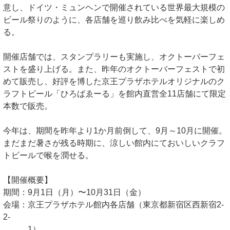
意し、ドイツ・ミュンヘンで開催されている世界最大規模の
ビール祭りのように、各店舗を巡り飲み比べを気軽に楽しめ
る。
開催店舗では、スタンプラリーも実施し、オクトーバーフェ
ストを盛り上げる。また、昨年のオクトーバーフェストで初
めて販売し、好評を博した京王プラザホテルオリジナルのク
ラフトビール「ひろばゑーる」を館内直営全11店舗にて限定
本数で販売。
今年は、期間を昨年より1か月前倒して、9月～10月に開催。
まだまだ暑さが残る時期に、涼しい館内にておいしいクラフ
トビールで喉を潤せる。
【開催概要】
期間：9月1日（月）〜10月31日（金）
会場：京王プラザホテル館内各店舗（東京都新宿区西新宿2-
2-
1）