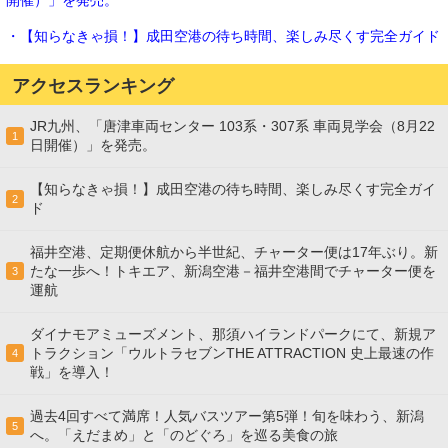
開催）」を発売。
・【知らなきゃ損！】成田空港の待ち時間、楽しみ尽くす完全ガイド
アクセスランキング
JR九州、「唐津車両センター 103系・307系 車両見学会（8月22
1
日開催）」を発売。
【知らなきゃ損！】成田空港の待ち時間、楽しみ尽くす完全ガイ
2
ド
福井空港、定期便休航から半世紀、チャーター便は17年ぶり。新
たな一歩へ！トキエア、新潟空港－福井空港間でチャーター便を
3
運航
ダイナモアミューズメント、那須ハイランドパークにて、新規ア
トラクション「ウルトラセブンTHE ATTRACTION 史上最速の作
4
戦」を導入！
過去4回すべて満席！人気バスツアー第5弾！旬を味わう、新潟
5
へ。「えだまめ」と「のどぐろ」を巡る美食の旅