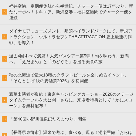
福井空港、定期便休航から半世紀、チャーター便は17年ぶり。新
たな一歩へ！トキエア、新潟空港－福井空港間でチャーター便を
3
運航
ダイナモアミューズメント、那須ハイランドパークにて、新規ア
トラクション「ウルトラセブンTHE ATTRACTION 史上最速の作
4
戦」を導入！
過去4回すべて満席！人気バスツアー第5弾！旬を味わう、新潟
5
へ。「えだまめ」と「のどぐろ」を巡る美食の旅
秋の北海道で最大18種のクラフトビールを楽しめるイベント、
6
「そらとしば 秋の麦酒祭2026」を初開催
豪華出演者が集結！東京キャンピングカーショー2026のステージ
タイムテーブルを大公開！さらに、来場者特典として「かにスコ
7
ーン」を無料配布！
「第46回小野川温泉ほたるまつり」開催
8
【長野県東御市】温泉で遊ぶ、食べる、巡る！湯楽里館「おらほ
9