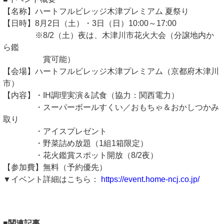
【名称】ハートフルビレッジ木津プレミアム 夏祭り
【日時】8月2日（土）・3日（日）10:00～17:00
※8/2（土）夜は、木津川市花火大会（分譲地内か
ら鑑
賞可能）
【会場】ハートフルビレッジ木津プレミアム（京都府木津川
市）
【内容】・IH調理実演＆試食（協力：関西電力）
・スーパーボールすくい／おもちゃ＆おかしつかみ
取り
・アイスプレゼント
・野菜詰め放題（1組1箱限定）
・花火鑑賞スポット開放（8/2夜）
【参加費】無料（予約優先）
▼イベント詳細はこちら：
https://event.home-ncj.co.jp/
■関連記事