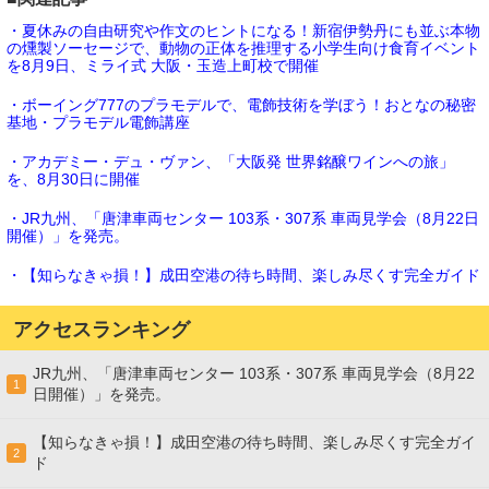
・夏休みの自由研究や作文のヒントになる！新宿伊勢丹にも並ぶ本物
の燻製ソーセージで、動物の正体を推理する小学生向け食育イベント
を8月9日、ミライ式 大阪・玉造上町校で開催
・ボーイング777のプラモデルで、電飾技術を学ぼう！おとなの秘密
基地・プラモデル電飾講座
・アカデミー・デュ・ヴァン、「大阪発 世界銘醸ワインへの旅」
を、8月30日に開催
・JR九州、「唐津車両センター 103系・307系 車両見学会（8月22日
開催）」を発売。
・【知らなきゃ損！】成田空港の待ち時間、楽しみ尽くす完全ガイド
アクセスランキング
JR九州、「唐津車両センター 103系・307系 車両見学会（8月22
1
日開催）」を発売。
【知らなきゃ損！】成田空港の待ち時間、楽しみ尽くす完全ガイ
2
ド