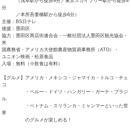
（浅草駅から徒歩9分／東京スカイツリー駅から徒歩9
分
／本所吾妻橋駅から徒歩6分）
主催：BS日テレ
後援：墨田区
協力：墨田区商店街連合会・一般社団法人墨田区観光協会・
米
国農務省・アメリカ大使館農産物貿易事務所（ATO）・
ユニオン映画・松原食品
入場：無料（※飲食は有料）
【グルメ】アメリカ・メキシコ・ジャマイカ・トルコ・チェ
コ
・ペルー・ドイツ・ハンガリー・ガーナ・ブラジ
ル
・ベトナム・スリランカ・ミャンマーといった世
界
のグルメが楽しめる！