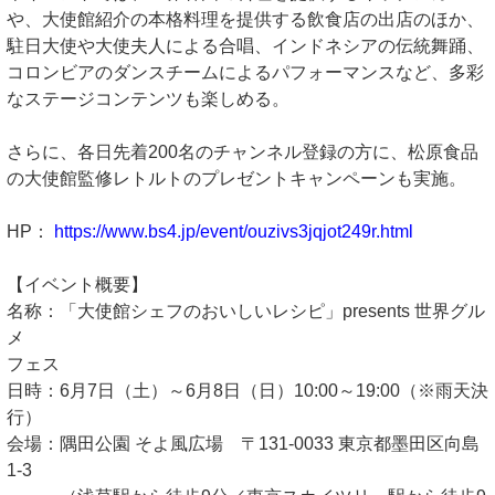
や、大使館紹介の本格料理を提供する飲食店の出店のほか、
駐日大使や大使夫人による合唱、インドネシアの伝統舞踊、
コロンビアのダンスチームによるパフォーマンスなど、多彩
なステージコンテンツも楽しめる。
さらに、各日先着200名のチャンネル登録の方に、松原食品
の大使館監修レトルトのプレゼントキャンペーンも実施。
HP：
https://www.bs4.jp/event/ouzivs3jqjot249r.html
【イベント概要】
名称：「大使館シェフのおいしいレシピ」presents 世界グル
メ
フェス
日時：6月7日（土）～6月8日（日）10:00～19:00（※雨天決
行）
会場：隅田公園 そよ風広場 〒131-0033 東京都墨田区向島
1-3