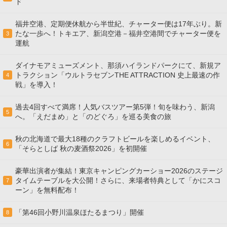
ド
福井空港、定期便休航から半世紀、チャーター便は17年ぶり。新
たな一歩へ！トキエア、新潟空港－福井空港間でチャーター便を
3
運航
ダイナモアミューズメント、那須ハイランドパークにて、新規ア
トラクション「ウルトラセブンTHE ATTRACTION 史上最速の作
4
戦」を導入！
過去4回すべて満席！人気バスツアー第5弾！旬を味わう、新潟
5
へ。「えだまめ」と「のどぐろ」を巡る美食の旅
秋の北海道で最大18種のクラフトビールを楽しめるイベント、
6
「そらとしば 秋の麦酒祭2026」を初開催
豪華出演者が集結！東京キャンピングカーショー2026のステージ
タイムテーブルを大公開！さらに、来場者特典として「かにスコ
7
ーン」を無料配布！
「第46回小野川温泉ほたるまつり」開催
8