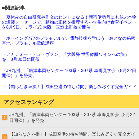
■関連記事
・夏休みの自由研究や作文のヒントになる！新宿伊勢丹にも並ぶ本物
の燻製ソーセージで、動物の正体を推理する小学生向け食育イベント
を8月9日、ミライ式 大阪・玉造上町校で開催
・ボーイング777のプラモデルで、電飾技術を学ぼう！おとなの秘密
基地・プラモデル電飾講座
・アカデミー・デュ・ヴァン、「大阪発 世界銘醸ワインへの旅」
を、8月30日に開催
・JR九州、「唐津車両センター 103系・307系 車両見学会（8月22日
開催）」を発売。
・【知らなきゃ損！】成田空港の待ち時間、楽しみ尽くす完全ガイド
アクセスランキング
JR九州、「唐津車両センター 103系・307系 車両見学会（8月22
1
日開催）」を発売。
【知らなきゃ損！】成田空港の待ち時間、楽しみ尽くす完全ガイ
2