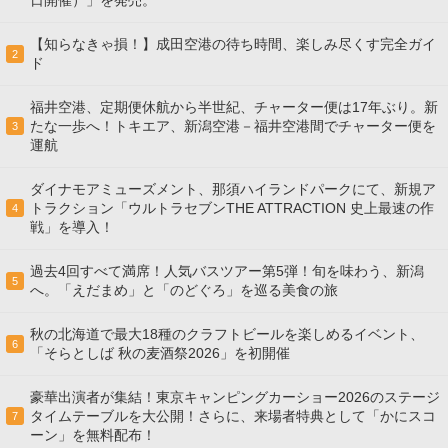
日開催）」を発売。
【知らなきゃ損！】成田空港の待ち時間、楽しみ尽くす完全ガイ
2
ド
福井空港、定期便休航から半世紀、チャーター便は17年ぶり。新
たな一歩へ！トキエア、新潟空港－福井空港間でチャーター便を
3
運航
ダイナモアミューズメント、那須ハイランドパークにて、新規ア
トラクション「ウルトラセブンTHE ATTRACTION 史上最速の作
4
戦」を導入！
過去4回すべて満席！人気バスツアー第5弾！旬を味わう、新潟
5
へ。「えだまめ」と「のどぐろ」を巡る美食の旅
秋の北海道で最大18種のクラフトビールを楽しめるイベント、
6
「そらとしば 秋の麦酒祭2026」を初開催
豪華出演者が集結！東京キャンピングカーショー2026のステージ
タイムテーブルを大公開！さらに、来場者特典として「かにスコ
7
ーン」を無料配布！