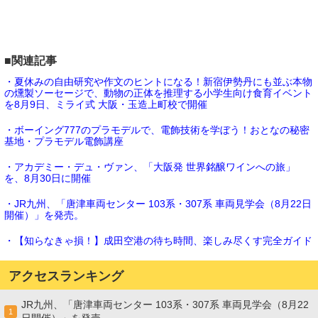
■関連記事
・夏休みの自由研究や作文のヒントになる！新宿伊勢丹にも並ぶ本物
の燻製ソーセージで、動物の正体を推理する小学生向け食育イベント
を8月9日、ミライ式 大阪・玉造上町校で開催
・ボーイング777のプラモデルで、電飾技術を学ぼう！おとなの秘密
基地・プラモデル電飾講座
・アカデミー・デュ・ヴァン、「大阪発 世界銘醸ワインへの旅」
を、8月30日に開催
・JR九州、「唐津車両センター 103系・307系 車両見学会（8月22日
開催）」を発売。
・【知らなきゃ損！】成田空港の待ち時間、楽しみ尽くす完全ガイド
アクセスランキング
JR九州、「唐津車両センター 103系・307系 車両見学会（8月22
1