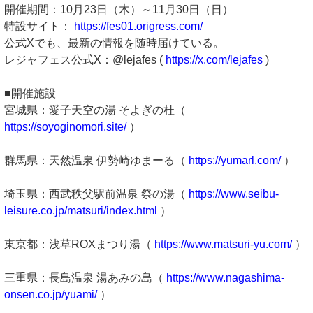
開催期間：10月23日（木）～11月30日（日）
特設サイト：
https://fes01.origress.com/
公式Xでも、最新の情報を随時届けている。
レジャフェス公式X：@lejafes (
https://x.com/lejafes
)
■開催施設
宮城県：愛子天空の湯 そよぎの杜（
https://soyoginomori.site/
）
群馬県：天然温泉 伊勢崎ゆまーる（
https://yumarl.com/
）
埼玉県：西武秩父駅前温泉 祭の湯（
https://www.seibu-
leisure.co.jp/matsuri/index.html
）
東京都：浅草ROXまつり湯（
https://www.matsuri-yu.com/
）
三重県：長島温泉 湯あみの島（
https://www.nagashima-
onsen.co.jp/yuami/
）