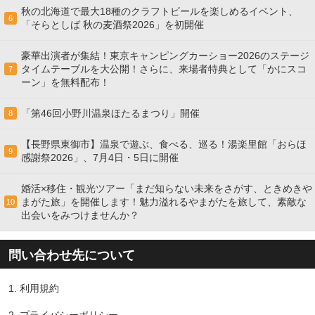
秋の北海道で最大18種のクラフトビールを楽しめるイベント、
6
「そらとしば 秋の麦酒祭2026」を初開催
豪華出演者が集結！東京キャンピングカーショー2026のステージ
タイムテーブルを大公開！さらに、来場者特典として「かにスコ
7
ーン」を無料配布！
「第46回小野川温泉ほたるまつり」開催
8
【長野県東御市】温泉で遊ぶ、食べる、巡る！湯楽里館「おらほ
9
感謝祭2026」、7月4日・5日に開催
婚活×移住・観光ツアー「まだ知らない未来をさがす、ときめきや
まがた旅」を開催します！魅力溢れるやまがたを旅して、素敵な
10
出会いをみつけませんか？
問い合わせ先について
1.
利用規約