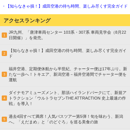
・【知らなきゃ損！】成田空港の待ち時間、楽しみ尽くす完全ガイド
アクセスランキング
JR九州、「唐津車両センター 103系・307系 車両見学会（8月22
1
日開催）」を発売。
【知らなきゃ損！】成田空港の待ち時間、楽しみ尽くす完全ガイ
2
ド
福井空港、定期便休航から半世紀、チャーター便は17年ぶり。新
たな一歩へ！トキエア、新潟空港－福井空港間でチャーター便を
3
運航
ダイナモアミューズメント、那須ハイランドパークにて、新規ア
トラクション「ウルトラセブンTHE ATTRACTION 史上最速の作
4
戦」を導入！
過去4回すべて満席！人気バスツアー第5弾！旬を味わう、新潟
5
へ。「えだまめ」と「のどぐろ」を巡る美食の旅