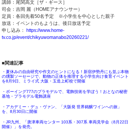
講師：尾関高文［ザ・ギース］
司会：吉岡 麗（HOMEアナウンサー）
定員：各回先着50名予定 ※小学生を中心とした親子
放送：イベントのもようは、後日放送予定
申し込み：
https://www.home-
tv.co.jp/event/chikyuwomanabo20260221/
■関連記事
・夏休みの自由研究や作文のヒントになる！新宿伊勢丹にも並ぶ本物
の燻製ソーセージで、動物の正体を推理する小学生向け食育イベント
を8月9日、ミライ式 大阪・玉造上町校で開催
・ボーイング777のプラモデルで、電飾技術を学ぼう！おとなの秘密
基地・プラモデル電飾講座
・アカデミー・デュ・ヴァン、「大阪発 世界銘醸ワインへの旅」
を、8月30日に開催
・JR九州、「唐津車両センター 103系・307系 車両見学会（8月22日
開催）」を発売。