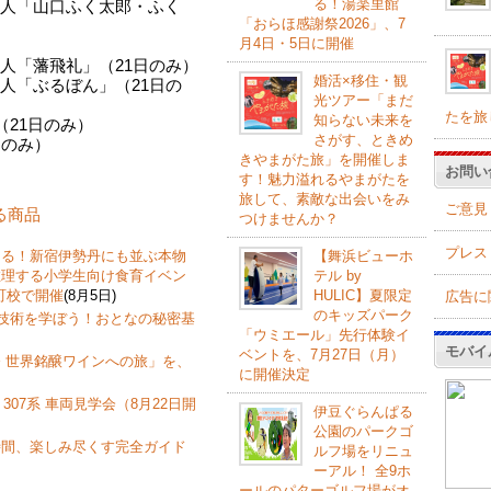
る！湯楽里館
人「山口ふく太郎・ふく
「おらほ感謝祭2026」、7
月4日・5日に開催
飛礼」（21日のみ）
婚活×移住・観
るぼん」（21日の
光ツアー「まだ
たを旅
知らない未来を
21日のみ）
さがす、ときめ
み）
きやまがた旅」を開催しま
お問い
す！魅力溢れるやまがたを
旅して、素敵な出会いをみ
ご意見
する商品
つけませんか？
プレス
なる！新宿伊勢丹にも並ぶ本物
【舞浜ビューホ
推理する小学生向け食育イベン
テル by
町校で開催
(8月5日)
HULIC】夏限定
広告に
のキッズパーク
飾技術を学ぼう！おとなの秘密基
「ウミエール」先行体験イ
モバイ
ベントを、7月27日（月）
 世界銘醸ワインへの旅」を、
に開催決定
307系 車両見学会（8月22日開
伊豆ぐらんぱる
公園のパークゴ
時間、楽しみ尽くす完全ガイド
ルフ場をリニュ
ーアル！ 全9ホ
ールのパターゴルフ場がオ