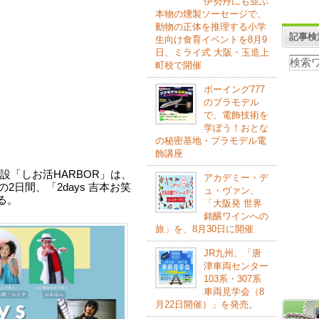
伊勢丹にも並ぶ
本物の燻製ソーセージで、
動物の正体を推理する小学
記事検
生向け食育イベントを8月9
日、ミライ式 大阪・玉造上
町校で開催
ボーイング777
のプラモデル
で、電飾技術を
学ぼう！おとな
の秘密基地・プラモデル電
飾講座
設「しお活HARBOR」は、
アカデミー・デ
の2日間、「2days 吉本お笑
ュ・ヴァン、
る。
「大阪発 世界
銘醸ワインへの
旅」を、8月30日に開催
JR九州、「唐
津車両センター
103系・307系
車両見学会（8
月22日開催）」を発売。