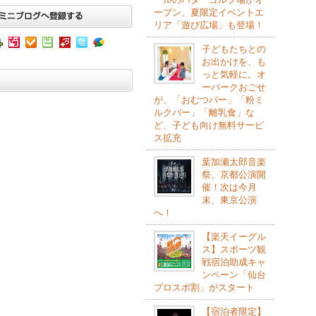
ープン、夏限定イベントエ
リア「遊び広場」も登場！
子どもたちとの
お出かけを、も
っと気軽に。オ
ーパークおごせ
が、「おむつバー」「粉ミ
ルクバー」「離乳食」な
ど、子ども向け無料サービ
ス拡充
葉加瀬太郎音楽
祭、京都公演開
催！次は今月
末、東京公演
へ！
【楽天イーグル
ス】スポーツ観
戦宿泊助成キャ
ンペーン「仙台
プロスポ割」がスタート
【宿泊者限定】