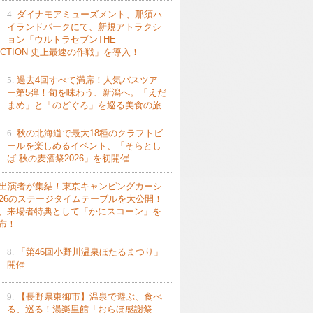
4.
ダイナモアミューズメント、那須ハ
イランドパークにて、新規アトラクシ
ョン「ウルトラセブンTHE
ACTION 史上最速の作戦」を導入！
5.
過去4回すべて満席！人気バスツア
ー第5弾！旬を味わう、新潟へ。「えだ
まめ」と「のどぐろ」を巡る美食の旅
6.
秋の北海道で最大18種のクラフトビ
ールを楽しめるイベント、「そらとし
ば 秋の麦酒祭2026」を初開催
出演者が集結！東京キャンピングカーシ
026のステージタイムテーブルを大公開！
、来場者特典として「かにスコーン」を
布！
8.
「第46回小野川温泉ほたるまつり」
開催
9.
【長野県東御市】温泉で遊ぶ、食べ
る、巡る！湯楽里館「おらほ感謝祭