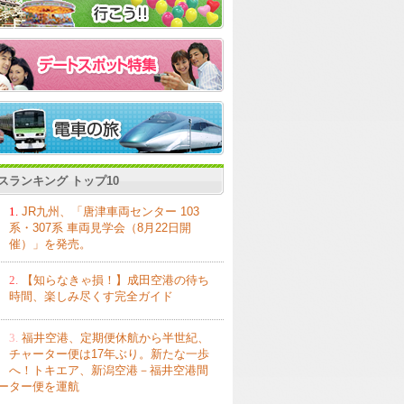
スランキング トップ10
1.
JR九州、「唐津車両センター 103
系・307系 車両見学会（8月22日開
催）」を発売。
2.
【知らなきゃ損！】成田空港の待ち
時間、楽しみ尽くす完全ガイド
3.
福井空港、定期便休航から半世紀、
チャーター便は17年ぶり。新たな一歩
へ！トキエア、新潟空港－福井空港間
ーター便を運航