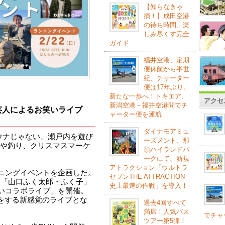
【知らなきゃ
損！】成田空港
の待ち時間、楽
しみ尽くす完全
ガイド
福井空港、定期
便休航から半世
紀、チャーター
便は17年ぶり。
新たな一歩へ！トキエア、
アクセ
新潟空港－福井空港間でチ
芸人によるお笑いライブ
ャーター便を運航
ダイナモアミュ
サウナじゃない、瀬戸内を遊び
ーズメント、那
や釣り、クリスマスマーケ
須ハイランドパ
ークにて、新規
アトラクション「ウルトラ
ンニングイベントを企画した。
セブンTHE ATTRACTION
人「山口ふく太郎・ふく子」
史上最速の作戦」を導入！
笑いコラボライブ」を開催。
いをする新感覚のライブとな
過去4回すべて
満席！人気バス
でチャ
ツアー第5弾！