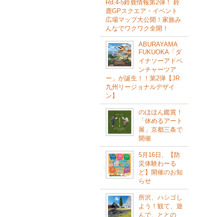
Rd.4-5鈴⿅情報第2弾！ 鈴
⿅GPスクエア・イベント
広場マップ⼤公開！家族み
んなでワクワク全開！
ABURAYAMA
FUKUOKA「ダ
イナソーアドベ
ンチャーツア
ー」が誕生！！第2弾【JR
九州リージョナルデザイ
ン】
のほほん鑑賞！
「休めるアート
展」京都三条で
開催
5月16日、【防
災体験わーる
ど】開催のお知
らせ
所沢、ハシゴし
よう！観て、遊
んで、ととの