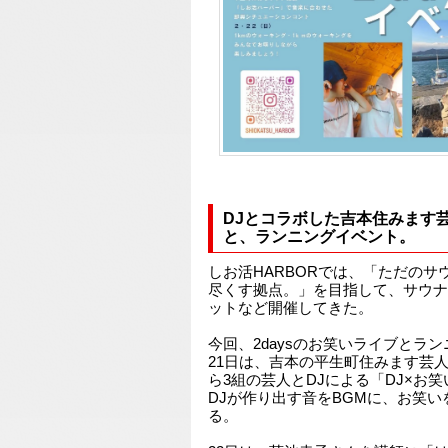
DJとコラボした吉本住みます
と、ランニングイベント。
しお活HARBORでは、「ただの
尽くす拠点。」を目指して、サウナ
ットなど開催してきた。
今回、2daysのお笑いライブとラ
21日は、吉本の平生町住みます芸
ら3組の芸人とDJによる「DJ×お
DJが作り出す音をBGMに、お笑
る。