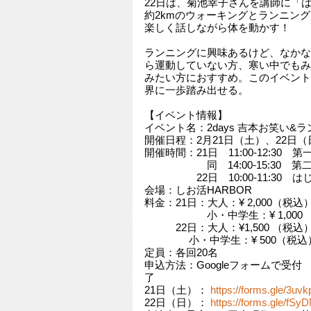
22日は、菊池幸子さんを講師に「は
約2kmのウォーキングとランニン
楽しく話しながら体を動かす！
ランニングに興味あるけど、なかな
ら運動していない方、寒い中でもみ
みたい方におすすめ。このイベント
界に一歩踏み出せる。
【イベント情報】
イベント名：2days 吉本お笑い&
開催日程：2月21日（土）、22日（
開催時間：21日 11:00-12:30 第
同 14:00-15:30 第
22日 10:00-11:30 は
会場：しお活HARBOR
料金：21日：大人：¥ 2,000（税込
小・中学生：¥ 1,000 
22日：大人：¥1,500 （税込
小・中学生：¥ 500（税込
定員：各回20名
申込方法：Googleフォームで受
了
21日（土）：
https://forms.gle/3
22日（日）：
https://forms.gle/f