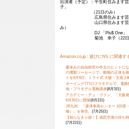
出演者（予定）：平生町住みます芸
子」
（21日のみ）
広島県住みます芸人「藩
山口県住みます芸人「ぶ
み）
DJ 「Plu$ One」（
菊池 幸子（22日の
Amazon.co.jp : 遊びにNS に関連
夏休みの自由研究や作文のヒントに
の燻製ソーセージで、動物の正体を
トを8月9日、ミライ式 大阪・玉造上
ボーイング777のプラモデルで、電
地・プラモデル電飾講座
(8月3日)
アカデミー・デュ・ヴァン、「大阪発
8月30日に開催
(8月2日)
JR九州、「唐津車両センター 103系・
催）」を発売。
(7月25日)
【知らなきゃ損！】成田空港の待ち
(7月22日)