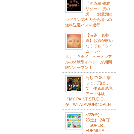
「洞爺湖 鶴雅
リゾート 洸の
謌」、洞爺湖ロ
ングラン花火大会会場への
無料送迎バスを運行
【渋谷・表参
道】お酒が飲め
なくても「タイ
ムトラベ
ル」！？全メニューノンア
ルの体験型イベントが期間
限定オープン！
汚してOK！撃
って、飛ばし
て、作る新感覚
アート体験
「MY PAINT STUDIO」
が、WHATAWONにOPEN
5/22(⾦)・
23(⼟)・24(⽇)
、SUPER
FORMULA