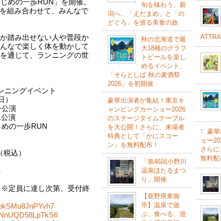
じめの一歩RUN」を開催。
旬を味わう、新
グを組み合わせて、みんなで
潟へ。「えだまめ」と「の
どぐろ」を巡る美食の旅
ATTR
か踏み出せない人や普段か
秋の北海道で最
んなで楽しく体を動かして
大18種のクラフ
を通じて、ランニングの世
トビールを楽し
めるイベント、
「そらとしば 秋の麦酒祭
2026」を初開催
ランニングイベント
日）
豪華出演者が集結！東京キ
一公演
ャンピングカーショー2026
二公演
のステージタイムテーブル
じめの一歩RUN
を大公開！さらに、来場者
7.
豪華
特典として「かにスコー
ョー2
）
ン」を無料配布！
さらに
（税込）
無料配
）
「第46回小野川
）
温泉ほたるまつ
り」開催
付 ※定員に達し次第、受付終
【長野県東御
市】温泉で遊
uvkpkSMu8JnPYvh7
ぶ、食べる、巡
SyDNnUQD58LpTkS6