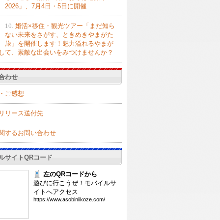
2026」、7月4日・5日に開催
10.
婚活×移住・観光ツアー「まだ知ら
ない未来をさがす、ときめきやまがた
旅」を開催します！魅力溢れるやまが
して、素敵な出会いをみつけませんか？
合わせ
・ご感想
リリース送付先
関するお問い合わせ
ルサイトQRコード
左のQRコードから
遊びに行こうぜ！モバイルサ
イトへアクセス
htt
ps:
//w
ww.
aso
bin
iik
oze
.co
m/