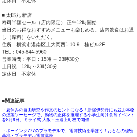
定休日：不定休
■ 太郎丸 新店
寿司半額セール（店内限定） 正午12時開始
当日のお得なおすすめメニューも楽しめる。店内飲食はお通
し（席料）をいただく。
住所：横浜市港南区上大岡西1-10-9 桂ビル2F
TEL：045-844-5960
営業時間：平日：15時 ～ 23時30分
土日祝：12時～23時30分
定休日：不定休
■関連記事
・夏休みの自由研究や作文のヒントになる！新宿伊勢丹にも並ぶ本物
の燻製ソーセージで、動物の正体を推理する小学生向け食育イベント
を8月9日、ミライ式 大阪・玉造上町校で開催
・ボーイング777のプラモデルで、電飾技術を学ぼう！おとなの秘密
基地・プラモデル電飾講座