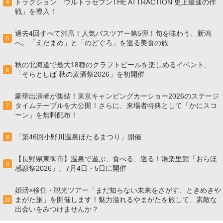
トラクション「ウルトラセブンTHE ATTRACTION 史上最速の作
4
戦」を導入！
過去4回すべて満席！人気バスツアー第5弾！旬を味わう、新潟
5
へ。「えだまめ」と「のどぐろ」を巡る美食の旅
秋の北海道で最大18種のクラフトビールを楽しめるイベント、
6
「そらとしば 秋の麦酒祭2026」を初開催
豪華出演者が集結！東京キャンピングカーショー2026のステージ
タイムテーブルを大公開！さらに、来場者特典として「かにスコ
7
ーン」を無料配布！
「第46回小野川温泉ほたるまつり」開催
8
【長野県東御市】温泉で遊ぶ、食べる、巡る！湯楽里館「おらほ
9
感謝祭2026」、7月4日・5日に開催
婚活×移住・観光ツアー「まだ知らない未来をさがす、ときめきや
まがた旅」を開催します！魅力溢れるやまがたを旅して、素敵な
10
出会いをみつけませんか？