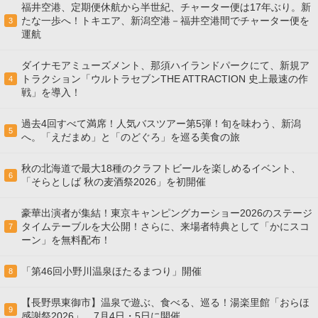
福井空港、定期便休航から半世紀、チャーター便は17年ぶり。新
たな一歩へ！トキエア、新潟空港－福井空港間でチャーター便を
3
運航
ダイナモアミューズメント、那須ハイランドパークにて、新規ア
トラクション「ウルトラセブンTHE ATTRACTION 史上最速の作
4
戦」を導入！
過去4回すべて満席！人気バスツアー第5弾！旬を味わう、新潟
5
へ。「えだまめ」と「のどぐろ」を巡る美食の旅
秋の北海道で最大18種のクラフトビールを楽しめるイベント、
6
「そらとしば 秋の麦酒祭2026」を初開催
豪華出演者が集結！東京キャンピングカーショー2026のステージ
タイムテーブルを大公開！さらに、来場者特典として「かにスコ
7
ーン」を無料配布！
「第46回小野川温泉ほたるまつり」開催
8
【長野県東御市】温泉で遊ぶ、食べる、巡る！湯楽里館「おらほ
9
感謝祭2026」、7月4日・5日に開催