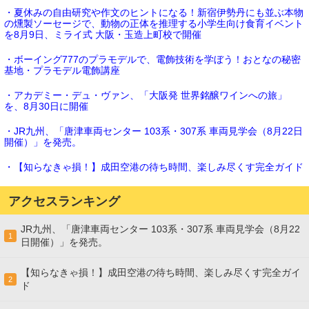
・夏休みの自由研究や作文のヒントになる！新宿伊勢丹にも並ぶ本物
の燻製ソーセージで、動物の正体を推理する小学生向け食育イベント
を8月9日、ミライ式 大阪・玉造上町校で開催
・ボーイング777のプラモデルで、電飾技術を学ぼう！おとなの秘密
基地・プラモデル電飾講座
・アカデミー・デュ・ヴァン、「大阪発 世界銘醸ワインへの旅」
を、8月30日に開催
・JR九州、「唐津車両センター 103系・307系 車両見学会（8月22日
開催）」を発売。
・【知らなきゃ損！】成田空港の待ち時間、楽しみ尽くす完全ガイド
アクセスランキング
JR九州、「唐津車両センター 103系・307系 車両見学会（8月22
1
日開催）」を発売。
【知らなきゃ損！】成田空港の待ち時間、楽しみ尽くす完全ガイ
2
ド