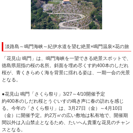
淡路島～鳴門海峡～紀伊水道を望む絶景×鳴門温泉×花の旅
「花見山 鳴門」は、鳴門海峡を一望できる絶景スポットで、
徳島県屈指の桜の名所。斜面を埋め尽くす約400本のしだれ
桜が、青くきらめく海を背景に揺れる姿は、一期一会の光景
となる。
●花見山 鳴門「さくら祭り」3/27～4/10開催予定
約400本のしだれ桜とうぐいすの鳴き声に春の訪れを感じ
る。今年の「さくら祭り」は、3月27日（金）～4月10日
（金）に開催予定。約2万㎡の広い敷地は私有地で、開催期
間以外は入山禁止となるため、たいへん貴重な花見のチャン
スとなる。