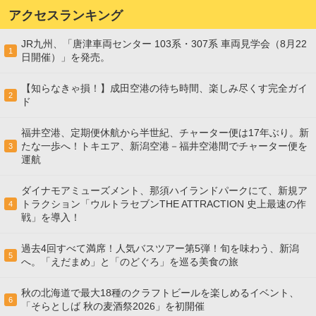
アクセスランキング
JR九州、「唐津車両センター 103系・307系 車両見学会（8月22
1
日開催）」を発売。
【知らなきゃ損！】成田空港の待ち時間、楽しみ尽くす完全ガイ
2
ド
福井空港、定期便休航から半世紀、チャーター便は17年ぶり。新
たな一歩へ！トキエア、新潟空港－福井空港間でチャーター便を
3
運航
ダイナモアミューズメント、那須ハイランドパークにて、新規ア
トラクション「ウルトラセブンTHE ATTRACTION 史上最速の作
4
戦」を導入！
過去4回すべて満席！人気バスツアー第5弾！旬を味わう、新潟
5
へ。「えだまめ」と「のどぐろ」を巡る美食の旅
秋の北海道で最大18種のクラフトビールを楽しめるイベント、
6
「そらとしば 秋の麦酒祭2026」を初開催