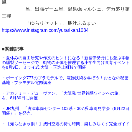
風
呂、出張ゲーム屋、温泉deマルシェ、デカ盛り第
三弾
「ゆらりセット」、豚汁ふるまい
https://www.instagram.com/yurarikan1034
■関連記事
・夏休みの自由研究や作文のヒントになる！新宿伊勢丹にも並ぶ本物
の燻製ソーセージで、動物の正体を推理する小学生向け食育イベント
を8月9日、ミライ式 大阪・玉造上町校で開催
・ボーイング777のプラモデルで、電飾技術を学ぼう！おとなの秘密
基地・プラモデル電飾講座
・アカデミー・デュ・ヴァン、「大阪発 世界銘醸ワインへの旅」
を、8月30日に開催
・JR九州、「唐津車両センター 103系・307系 車両見学会（8月22日
開催）」を発売。
・【知らなきゃ損！】成田空港の待ち時間、楽しみ尽くす完全ガイド