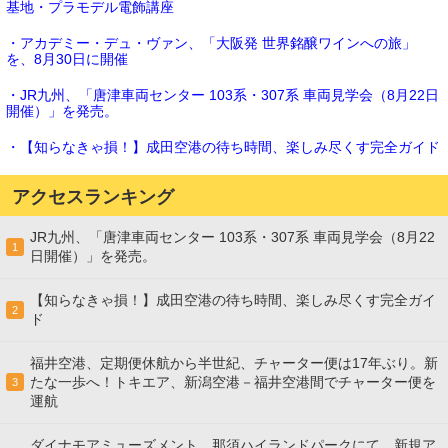
基地・プラモデル電飾講座
・アカデミー・デュ・ヴァン、「大阪発 世界銘醸ワインへの旅」
を、8月30日に開催
・JR九州、「唐津車両センター 103系・307系 車両見学会（8月22日
開催）」を発売。
・【知らなきゃ損！】成田空港の待ち時間、楽しみ尽くす完全ガイド
アクセスランキング
JR九州、「唐津車両センター 103系・307系 車両見学会（8月22
1
日開催）」を発売。
【知らなきゃ損！】成田空港の待ち時間、楽しみ尽くす完全ガイ
2
ド
福井空港、定期便休航から半世紀、チャーター便は17年ぶり。新
たな一歩へ！トキエア、新潟空港－福井空港間でチャーター便を
3
運航
ダイナモアミューズメント、那須ハイランドパークにて、新規ア