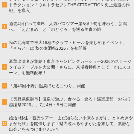
トラクション「ウルトラセブンTHE ATTRACTION 史上最速の作
4
戦」を導入！
過去4回すべて満席！人気バスツアー第5弾！旬を味わう、新潟
5
へ。「えだまめ」と「のどぐろ」を巡る美食の旅
秋の北海道で最大18種のクラフトビールを楽しめるイベント、
6
「そらとしば 秋の麦酒祭2026」を初開催
豪華出演者が集結！東京キャンピングカーショー2026のステージ
タイムテーブルを大公開！さらに、来場者特典として「かにスコ
7
ーン」を無料配布！
「第46回小野川温泉ほたるまつり」開催
8
【長野県東御市】温泉で遊ぶ、食べる、巡る！湯楽里館「おらほ
9
感謝祭2026」、7月4日・5日に開催
婚活×移住・観光ツアー「まだ知らない未来をさがす、ときめきや
まがた旅」を開催します！魅力溢れるやまがたを旅して、素敵な
10
出会いをみつけませんか？