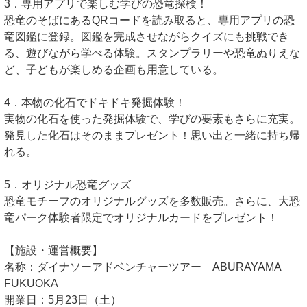
3．専用アプリで楽しむ学びの恐竜探検！
恐竜のそばにあるQRコードを読み取ると、専用アプリの恐
竜図鑑に登録。図鑑を完成させながらクイズにも挑戦でき
る、遊びながら学べる体験。スタンプラリーや恐竜ぬりえな
ど、子どもが楽しめる企画も用意している。
4．本物の化石でドキドキ発掘体験！
実物の化石を使った発掘体験で、学びの要素もさらに充実。
発見した化石はそのままプレゼント！思い出と一緒に持ち帰
れる。
5．オリジナル恐竜グッズ
恐竜モチーフのオリジナルグッズを多数販売。さらに、大恐
竜パーク体験者限定でオリジナルカードをプレゼント！
【施設・運営概要】
名称：ダイナソーアドベンチャーツアー ABURAYAMA
FUKUOKA
開業日：5月23日（土）