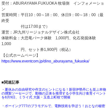
受付：ABURAYAMA FUKUOKA 牧場側 インフォメーショ
ン
営業時間：平日10：00～18：00、休日9：00～18：00（最
終受
付は17:00まで）
運営：JR九州リージョナルデザイン株式会社
体験料金：大恐竜パーク体験 1,000円、化石発掘体験
1,000
円、セット券1,900円（税込）
【公式ホームページ】
https://www.eventcom.jp/dino_aburayama_fukuoka/
■関連記事
・夏休みの自由研究や作文のヒントになる！新宿伊勢丹にも並ぶ本物
の燻製ソーセージで、動物の正体を推理する小学生向け食育イベント
を8月9日、ミライ式 大阪・玉造上町校で開催
・ボーイング777のプラモデルで、電飾技術を学ぼう！おとなの秘密