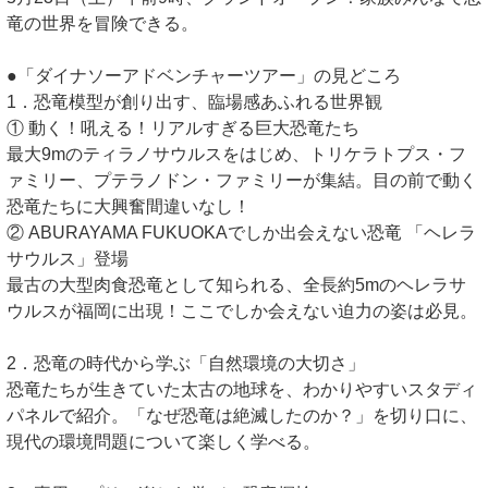
竜の世界を冒険できる。
●「ダイナソーアドベンチャーツアー」の見どころ
1．恐竜模型が創り出す、臨場感あふれる世界観
① 動く！吼える！リアルすぎる巨大恐竜たち
最大9mのティラノサウルスをはじめ、トリケラトプス・フ
ァミリー、プテラノドン・ファミリーが集結。目の前で動く
恐竜たちに大興奮間違いなし！
② ABURAYAMA FUKUOKAでしか出会えない恐竜 「ヘレラ
サウルス」登場
最古の大型肉食恐竜として知られる、全長約5mのヘレラサ
ウルスが福岡に出現！ここでしか会えない迫力の姿は必見。
2．恐竜の時代から学ぶ「自然環境の大切さ」
恐竜たちが生きていた太古の地球を、わかりやすいスタディ
パネルで紹介。「なぜ恐竜は絶滅したのか？」を切り口に、
現代の環境問題について楽しく学べる。