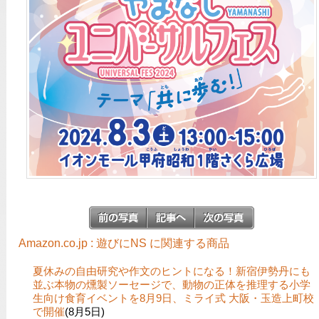
Amazon.co.jp : 遊びにNS に関連する商品
夏休みの自由研究や作文のヒントになる！新宿伊勢丹にも
並ぶ本物の燻製ソーセージで、動物の正体を推理する小学
生向け食育イベントを8月9日、ミライ式 大阪・玉造上町校
で開催
(8月5日)