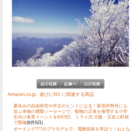
Amazon.co.jp : 遊びにNS に関連する商品
夏休みの自由研究や作文のヒントになる！新宿伊勢丹にも
並ぶ本物の燻製ソーセージで、動物の正体を推理する小学
生向け食育イベントを8月9日、ミライ式 大阪・玉造上町校
で開催
(8月5日)
ボーイング777のプラモデルで、電飾技術を学ぼう！おとな