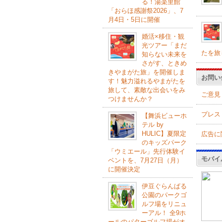
る！湯楽里館
「おらほ感謝祭2026」、7
月4日・5日に開催
婚活×移住・観
光ツアー「まだ
たを旅
知らない未来を
さがす、ときめ
きやまがた旅」を開催しま
お問い
す！魅力溢れるやまがたを
旅して、素敵な出会いをみ
ご意見
つけませんか？
プレス
【舞浜ビューホ
テル by
HULIC】夏限定
広告に
のキッズパーク
「ウミエール」先行体験イ
モバイ
ベントを、7月27日（月）
に開催決定
伊豆ぐらんぱる
公園のパークゴ
ルフ場をリニュ
ーアル！ 全9ホ
ールのパターゴルフ場がオ