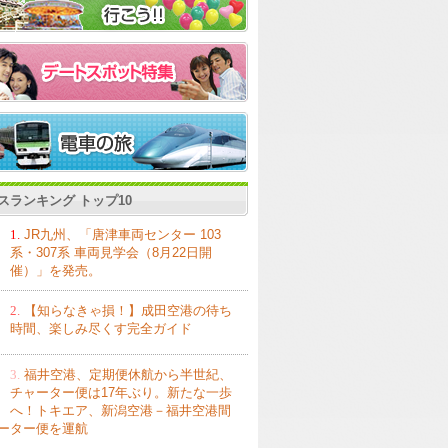
スランキング トップ10
1.
JR九州、「唐津車両センター 103
系・307系 車両見学会（8月22日開
催）」を発売。
2.
【知らなきゃ損！】成田空港の待ち
時間、楽しみ尽くす完全ガイド
3.
福井空港、定期便休航から半世紀、
チャーター便は17年ぶり。新たな一歩
へ！トキエア、新潟空港－福井空港間
ーター便を運航