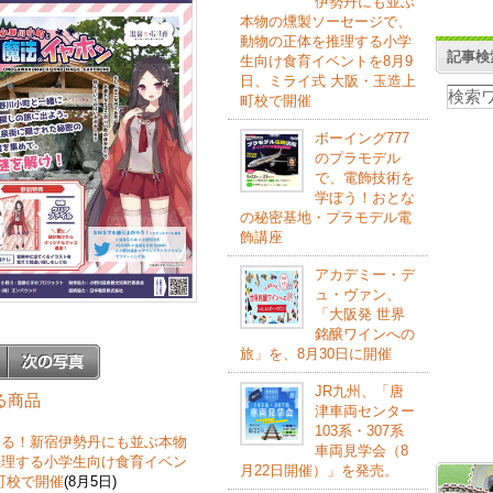
伊勢丹にも並ぶ
本物の燻製ソーセージで、
動物の正体を推理する小学
記事検
生向け食育イベントを8月9
日、ミライ式 大阪・玉造上
町校で開催
ボーイング777
のプラモデル
で、電飾技術を
学ぼう！おとな
の秘密基地・プラモデル電
飾講座
アカデミー・デ
ュ・ヴァン、
「大阪発 世界
銘醸ワインへの
旅」を、8月30日に開催
JR九州、「唐
する商品
津車両センター
103系・307系
なる！新宿伊勢丹にも並ぶ本物
車両見学会（8
推理する小学生向け食育イベン
月22日開催）」を発売。
町校で開催
(8月5日)