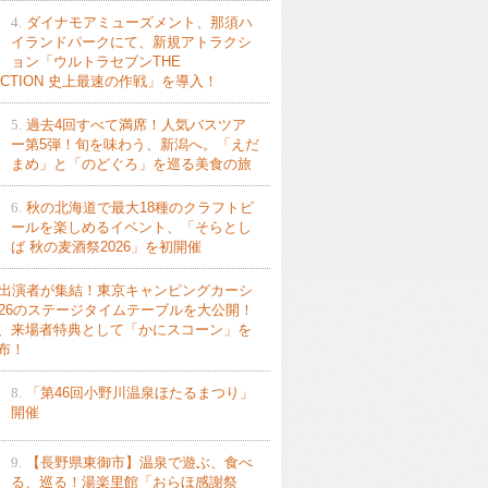
4.
ダイナモアミューズメント、那須ハ
イランドパークにて、新規アトラクシ
ョン「ウルトラセブンTHE
ACTION 史上最速の作戦」を導入！
5.
過去4回すべて満席！人気バスツア
ー第5弾！旬を味わう、新潟へ。「えだ
まめ」と「のどぐろ」を巡る美食の旅
6.
秋の北海道で最大18種のクラフトビ
ールを楽しめるイベント、「そらとし
ば 秋の麦酒祭2026」を初開催
出演者が集結！東京キャンピングカーシ
026のステージタイムテーブルを大公開！
、来場者特典として「かにスコーン」を
布！
8.
「第46回小野川温泉ほたるまつり」
開催
9.
【長野県東御市】温泉で遊ぶ、食べ
る、巡る！湯楽里館「おらほ感謝祭