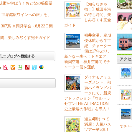
飾技術を学ぼう！おとなの秘密基
【知らなきゃ
損！】成田空港
 世界銘醸ワインへの旅」を、
の待ち時間、楽
しみ尽くす完全
ガイド
307系 車両見学会（8月22日開
福井空港、定期
時間、楽しみ尽くす完全ガイド
便休航から半世
紀、チャーター
便は17年ぶり。
新たな一歩へ！トキエア、
アクセ
新潟空港－福井空港間でチ
ャーター便を運航
ダイナモアミュ
ーズメント、那
須ハイランドパ
ークにて、新規
アトラクション「ウルトラ
セブンTHE ATTRACTION
史上最速の作戦」を導入！
過去4回すべて
満席！人気バス
でチャ
ツアー第5弾！