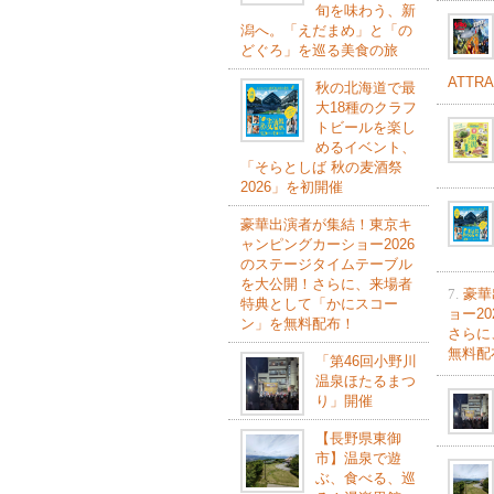
旬を味わう、新
潟へ。「えだまめ」と「の
どぐろ」を巡る美食の旅
ATTR
秋の北海道で最
大18種のクラフ
トビールを楽し
めるイベント、
「そらとしば 秋の麦酒祭
2026」を初開催
豪華出演者が集結！東京キ
ャンピングカーショー2026
のステージタイムテーブル
を大公開！さらに、来場者
7.
豪華
特典として「かにスコー
ョー2
ン」を無料配布！
さらに
無料配
「第46回小野川
温泉ほたるまつ
り」開催
【長野県東御
市】温泉で遊
ぶ、食べる、巡