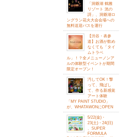
「洞爺湖 鶴雅
リゾート 洸の
謌」、洞爺湖ロ
ングラン花火大会会場への
無料送迎バスを運行
【渋谷・表参
道】お酒が飲め
なくても「タイ
ムトラベ
ル」！？全メニューノンア
ルの体験型イベントが期間
限定オープン！
汚してOK！撃
って、飛ばし
て、作る新感覚
アート体験
「MY PAINT STUDIO」
が、WHATAWONにOPEN
5/22(⾦)・
23(⼟)・24(⽇)
、SUPER
FORMULA