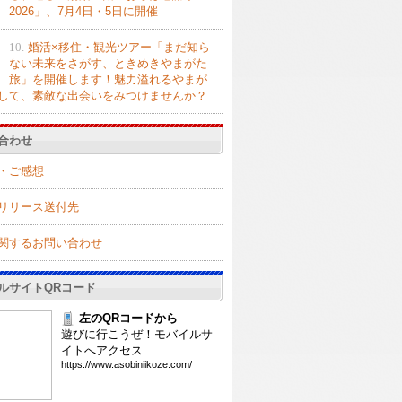
2026」、7月4日・5日に開催
10.
婚活×移住・観光ツアー「まだ知ら
ない未来をさがす、ときめきやまがた
旅」を開催します！魅力溢れるやまが
して、素敵な出会いをみつけませんか？
合わせ
・ご感想
リリース送付先
関するお問い合わせ
ルサイトQRコード
左のQRコードから
遊びに行こうぜ！モバイルサ
イトへアクセス
htt
ps:
//w
ww.
aso
bin
iik
oze
.co
m/