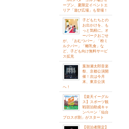
ープン、夏限定イベントエ
リア「遊び広場」も登場！
子どもたちとの
お出かけを、も
っと気軽に。オ
ーパークおごせ
が、「おむつバー」「粉ミ
ルクバー」「離乳食」な
ど、子ども向け無料サービ
ス拡充
葉加瀬太郎音楽
祭、京都公演開
催！次は今月
末、東京公演
へ！
【楽天イーグル
ス】スポーツ観
戦宿泊助成キャ
ンペーン「仙台
プロスポ割」がスタート
【宿泊者限定】