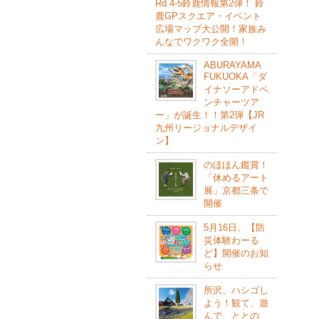
Rd.4-5鈴⿅情報第2弾！ 鈴
⿅GPスクエア・イベント
広場マップ⼤公開！家族み
んなでワクワク全開！
ABURAYAMA
FUKUOKA「ダ
イナソーアドベ
ンチャーツア
ー」が誕生！！第2弾【JR
九州リージョナルデザイ
ン】
のほほん鑑賞！
「休めるアート
展」京都三条で
開催
5月16日、【防
災体験わーる
ど】開催のお知
らせ
所沢、ハシゴし
よう！観て、遊
んで、ととの