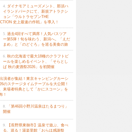
4.
ダイナモアミューズメント、那須ハ
イランドパークにて、新規アトラクシ
ョン「ウルトラセブンTHE
ACTION 史上最速の作戦」を導入！
5.
過去4回すべて満席！人気バスツア
ー第5弾！旬を味わう、新潟へ。「えだ
まめ」と「のどぐろ」を巡る美食の旅
6.
秋の北海道で最大18種のクラフトビ
ールを楽しめるイベント、「そらとし
ば 秋の麦酒祭2026」を初開催
出演者が集結！東京キャンピングカーシ
026のステージタイムテーブルを大公開！
、来場者特典として「かにスコーン」を
布！
8.
「第46回小野川温泉ほたるまつり」
開催
9.
【長野県東御市】温泉で遊ぶ、食べ
る、巡る！湯楽里館「おらほ感謝祭