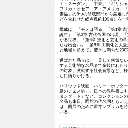
ト・スーダン」「中東」「ギリシャ
フリカ・オセアニア・アメリカ」「
素描」の8つの所蔵部門から厳選した
どを合わせた総点数約190点）を一
構成は、「モノは語る」「第1章 創
誕生」「第3章 古代帝国の出現」「第
がる世界」「第6章 技術と芸術の革
たな出会い」「第8章 工業化と大
と地域を超えて、驚きに満ちた20
選ばれた品々は、一見して何気ない
する芸術的な名品まで多岐にわたり
の対象、激動する社会背景など、様
ちに語りかける。
ハリウッド映画「ハリー・ポッター
島のチェス駒」、日本の教科書にも
タンダード」など、コレクションの
名品も来日。同館の代名詞ともいえ
は、同展のために原寸レプリカを特
いる。