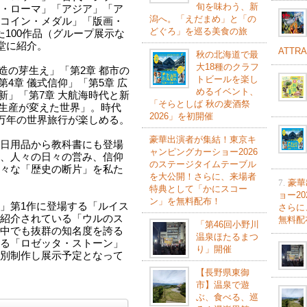
旬を味わう、新
・ローマ」「アジア」「ア
潟へ。「えだまめ」と「の
コイン・メダル」「版画・
どぐろ」を巡る美食の旅
100作品（グループ展示な
堂に紹介。
ATTR
秋の北海道で最
大18種のクラフ
造の芽生え」「第2章 都市の
トビールを楽し
4章 儀式信仰」「第5章 広
めるイベント、
新」「第7章 大航海時代と新
「そらとしば 秋の麦酒祭
量生産が変えた世界」。時代
2026」を初開催
0万年の世界旅行が楽しめる。
豪華出演者が集結！東京キ
日用品から教科書にも登場
ャンピングカーショー2026
、人々の日々の営み、信仰
のステージタイムテーブル
々な「歴史の断片」を私た
を大公開！さらに、来場者
7.
豪華
特典として「かにスコー
ョー2
ン」を無料配布！
」第1作に登場する「ルイス
さらに
紹介されている「ウルのス
無料配
「第46回小野川
中でも抜群の知名度を誇る
温泉ほたるまつ
る「ロゼッタ・ストーン」
り」開催
別制作し展示予定となって
【長野県東御
市】温泉で遊
ぶ、食べる、巡