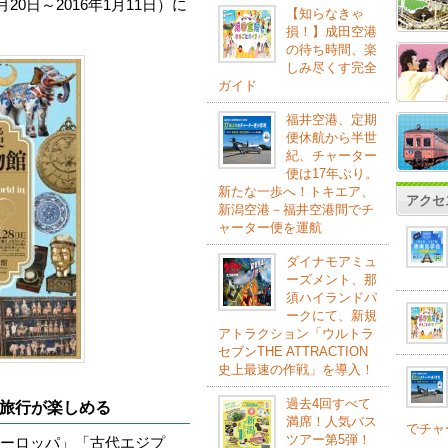
20日～2016年1月11日）に
【知らなきゃ
損！】成田空港
の待ち時間、楽
しみ尽くす完全
ガイド
福井空港、定期
便休航から半世
紀、チャーター
便は17年ぶり。
新たな一歩へ！トキエア、
アクセ
新潟空港－福井空港間でチ
ャーター便を運航
ダイナモアミュ
ーズメント、那
須ハイランドパ
ークにて、新規
アトラクション「ウルトラ
セブンTHE ATTRACTION
史上最速の作戦」を導入！
過去4回すべて
旅行が楽しめる
満席！人気バス
でチャ
ツアー第5弾！
ーロッパ」「古代エジプ