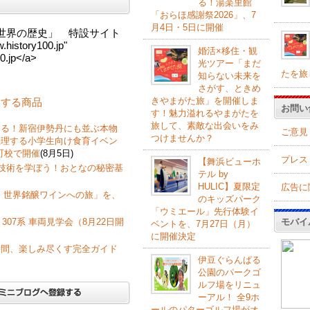
る！湯楽里館
「おらほ感謝祭2026」、7
月4日・5日に開催
る世界の歴史」 特設サイト
istory100.jp"
婚活×移住・観
0.jp</a>
光ツアー「まだ
たを旅
知らない未来を
さがす、ときめ
きやまがた旅」を開催しま
関連する商品
お問い
す！魅力溢れるやまがたを
旅して、素敵な出会いをみ
なる！新宿伊勢丹にも並ぶ本物
ご意見
つけませんか？
推理する小学生向け食育イベン
町校で開催
(8月5日)
プレス
【舞浜ビューホ
飾技術を学ぼう！おとなの秘密基
テル by
HULIC】夏限定
広告に
 世界銘醸ワインへの旅」を、
のキッズパーク
「ウミエール」先行体験イ
モバイ
307系 車両見学会（8月22日開
ベントを、7月27日（月）
に開催決定
時間、楽しみ尽くす完全ガイド
伊豆ぐらんぱる
公園のパークゴ
ルフ場をリニュ
ーアル！ 全9ホ
ールのパターゴルフ場がオ