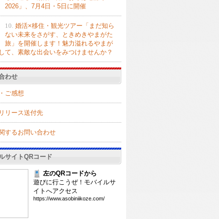
2026」、7月4日・5日に開催
10.
婚活×移住・観光ツアー「まだ知ら
ない未来をさがす、ときめきやまがた
旅」を開催します！魅力溢れるやまが
して、素敵な出会いをみつけませんか？
合わせ
・ご感想
リリース送付先
関するお問い合わせ
ルサイトQRコード
左のQRコードから
遊びに行こうぜ！モバイルサ
イトへアクセス
htt
ps:
//w
ww.
aso
bin
iik
oze
.co
m/