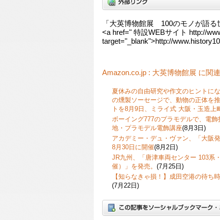
「大英博物館展 100のモノが語
<a href=" 特設WEBサイト http://www.h
target="_blank">http://www.history10
Amazon.co.jp : 大英博物館展 に
夏休みの自由研究や作文のヒントに
の燻製ソーセージで、動物の正体を
トを8月9日、ミライ式 大阪・玉造上
ボーイング777のプラモデルで、電
地・プラモデル電飾講座
(8月3日)
アカデミー・デュ・ヴァン、「大阪発
8月30日に開催
(8月2日)
JR九州、「唐津車両センター 103系・
催）」を発売。
(7月25日)
【知らなきゃ損！】成田空港の待ち
(7月22日)