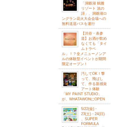
「洞爺湖 鶴雅
リゾート 洸の
謌」、洞爺湖ロ
ングラン花火大会会場への
無料送迎バスを運行
【渋谷・表参
道】お酒が飲め
なくても「タイ
ムトラベ
ル」！？全メニューノンア
ルの体験型イベントが期間
限定オープン！
汚してOK！撃
って、飛ばし
て、作る新感覚
アート体験
「MY PAINT STUDIO」
が、WHATAWONにOPEN
5/22(⾦)・
23(⼟)・24(⽇)
、SUPER
FORMULA