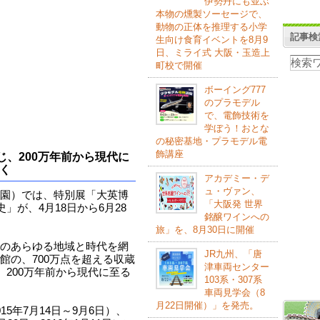
伊勢丹にも並ぶ
本物の燻製ソーセージで、
動物の正体を推理する小学
記事検
生向け食育イベントを8月9
日、ミライ式 大阪・玉造上
町校で開催
ボーイング777
のプラモデル
で、電飾技術を
学ぼう！おとな
の秘密基地・プラモデル電
飾講座
じ、200万年前から現代に
く
アカデミー・デ
ュ・ヴァン、
園）では、特別展「大英博
「大阪発 世界
」が、4月18日から6月28
銘醸ワインへの
旅」を、8月30日に開催
のあらゆる地域と時代を網
JR九州、「唐
館の、700万点を超える収蔵
津車両センター
、200万年前から現代に至る
103系・307系
車両見学会（8
月22日開催）」を発売。
5年7月14日～9月6日）、