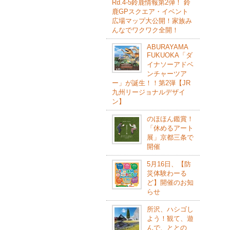
Rd.4-5鈴⿅情報第2弾！ 鈴
⿅GPスクエア・イベント
広場マップ⼤公開！家族み
んなでワクワク全開！
ABURAYAMA
FUKUOKA「ダ
イナソーアドベ
ンチャーツア
ー」が誕生！！第2弾【JR
九州リージョナルデザイ
ン】
のほほん鑑賞！
「休めるアート
展」京都三条で
開催
5月16日、【防
災体験わーる
ど】開催のお知
らせ
所沢、ハシゴし
よう！観て、遊
んで、ととの