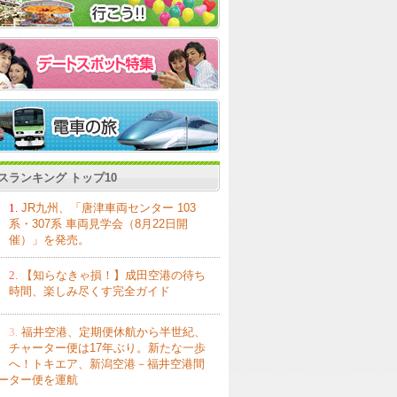
スランキング トップ10
1.
JR九州、「唐津車両センター 103
系・307系 車両見学会（8月22日開
催）」を発売。
2.
【知らなきゃ損！】成田空港の待ち
時間、楽しみ尽くす完全ガイド
3.
福井空港、定期便休航から半世紀、
チャーター便は17年ぶり。新たな一歩
へ！トキエア、新潟空港－福井空港間
ーター便を運航