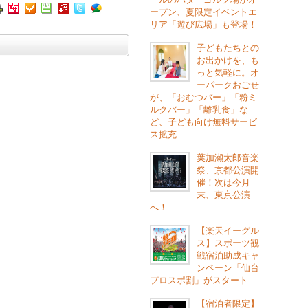
ープン、夏限定イベントエ
リア「遊び広場」も登場！
子どもたちとの
お出かけを、も
っと気軽に。オ
ーパークおごせ
が、「おむつバー」「粉ミ
ルクバー」「離乳食」な
ど、子ども向け無料サービ
ス拡充
葉加瀬太郎音楽
祭、京都公演開
催！次は今月
末、東京公演
へ！
【楽天イーグル
ス】スポーツ観
戦宿泊助成キャ
ンペーン「仙台
プロスポ割」がスタート
【宿泊者限定】