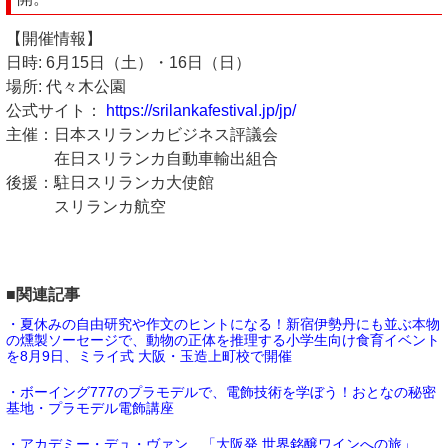
【開催情報】
日時: 6月15日（土）・16日（日）
場所: 代々木公園
公式サイト：
https://srilankafestival.jp/jp/
主催：日本スリランカビジネス評議会
在日スリランカ自動車輸出組合
後援：駐日スリランカ大使館
スリランカ航空
■関連記事
・夏休みの自由研究や作文のヒントになる！新宿伊勢丹にも並ぶ本物
の燻製ソーセージで、動物の正体を推理する小学生向け食育イベント
を8月9日、ミライ式 大阪・玉造上町校で開催
・ボーイング777のプラモデルで、電飾技術を学ぼう！おとなの秘密
基地・プラモデル電飾講座
・アカデミー・デュ・ヴァン、「大阪発 世界銘醸ワインへの旅」