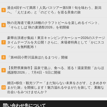
過去4回すべて満席！人気バスツアー第5弾！旬を味わう、新潟
5
へ。「えだまめ」と「のどぐろ」を巡る美食の旅
秋の北海道で最大18種のクラフトビールを楽しめるイベント、
6
「そらとしば 秋の麦酒祭2026」を初開催
豪華出演者が集結！東京キャンピングカーショー2026のステージ
タイムテーブルを大公開！さらに、来場者特典として「かにスコ
7
ーン」を無料配布！
「第46回小野川温泉ほたるまつり」開催
8
【長野県東御市】温泉で遊ぶ、食べる、巡る！湯楽里館「おらほ
9
感謝祭2026」、7月4日・5日に開催
婚活×移住・観光ツアー「まだ知らない未来をさがす、ときめきや
まがた旅」を開催します！魅力溢れるやまがたを旅して、素敵な
10
出会いをみつけませんか？
問い合わせ先について