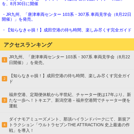
を、8月30日に開催
・JR九州、「唐津車両センター 103系・307系 車両見学会（8月22日
開催）」を発売。
・【知らなきゃ損！】成田空港の待ち時間、楽しみ尽くす完全ガイド
アクセスランキング
JR九州、「唐津車両センター 103系・307系 車両見学会（8月22
1
日開催）」を発売。
【知らなきゃ損！】成田空港の待ち時間、楽しみ尽くす完全ガイ
2
ド
福井空港、定期便休航から半世紀、チャーター便は17年ぶり。新
たな一歩へ！トキエア、新潟空港－福井空港間でチャーター便を
3
運航
ダイナモアミューズメント、那須ハイランドパークにて、新規ア
トラクション「ウルトラセブンTHE ATTRACTION 史上最速の作
4
戦」を導入！