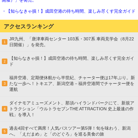
・【知らなきゃ損！】成田空港の待ち時間、楽しみ尽くす完全ガイド
アクセスランキング
JR九州、「唐津車両センター 103系・307系 車両見学会（8月22
1
日開催）」を発売。
【知らなきゃ損！】成田空港の待ち時間、楽しみ尽くす完全ガイ
2
ド
福井空港、定期便休航から半世紀、チャーター便は17年ぶり。新
たな一歩へ！トキエア、新潟空港－福井空港間でチャーター便を
3
運航
ダイナモアミューズメント、那須ハイランドパークにて、新規ア
トラクション「ウルトラセブンTHE ATTRACTION 史上最速の作
4
戦」を導入！
過去4回すべて満席！人気バスツアー第5弾！旬を味わう、新潟
5
へ。「えだまめ」と「のどぐろ」を巡る美食の旅