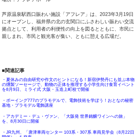
芦原温泉駅西口賑わい施設「アフレア」は、2023年3月19日
にオープンし、福井県の北の玄関口にふさわしい賑わい交流
拠点として、利用者の利便性の向上を図るとともに、市民に
親しまれ、市民と観光客が集い、ともに憩える広場だ。
■関連記事
・夏休みの自由研究や作文のヒントになる！新宿伊勢丹にも並ぶ本物
の燻製ソーセージで、動物の正体を推理する小学生向け食育イベント
を8月9日、ミライ式 大阪・玉造上町校で開催
・ボーイング777のプラモデルで、電飾技術を学ぼう！おとなの秘密
基地・プラモデル電飾講座
・アカデミー・デュ・ヴァン、「大阪発 世界銘醸ワインへの旅」
を、8月30日に開催
・JR九州、「唐津車両センター 103系・307系 車両見学会（8月22日
開催）」を発売。