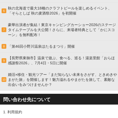
秋の北海道で最大18種のクラフトビールを楽しめるイベント、
6
「そらとしば 秋の麦酒祭2026」を初開催
豪華出演者が集結！東京キャンピングカーショー2026のステージ
タイムテーブルを大公開！さらに、来場者特典として「かにスコ
7
ーン」を無料配布！
「第46回小野川温泉ほたるまつり」開催
8
【長野県東御市】温泉で遊ぶ、食べる、巡る！湯楽里館「おらほ
9
感謝祭2026」、7月4日・5日に開催
婚活×移住・観光ツアー「まだ知らない未来をさがす、ときめきや
まがた旅」を開催します！魅力溢れるやまがたを旅して、素敵な
10
出会いをみつけませんか？
問い合わせ先について
1.
利用規約