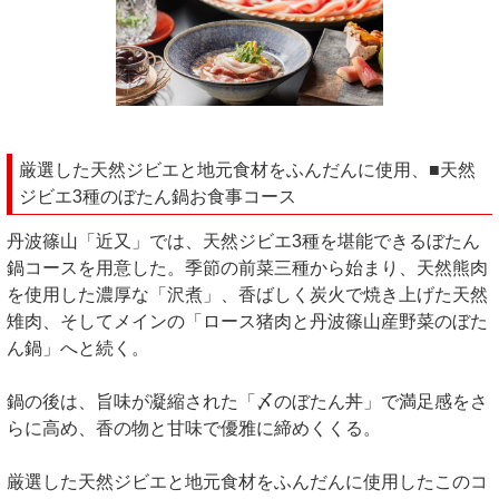
厳選した天然ジビエと地元食材をふんだんに使用、■天然
ジビエ3種のぼたん鍋お食事コース
丹波篠山「近又」では、天然ジビエ3種を堪能できるぼたん
鍋コースを用意した。季節の前菜三種から始まり、天然熊肉
を使用した濃厚な「沢煮」、香ばしく炭火で焼き上げた天然
雉肉、そしてメインの「ロース猪肉と丹波篠山産野菜のぼた
ん鍋」へと続く。
鍋の後は、旨味が凝縮された「〆のぼたん丼」で満足感をさ
らに高め、香の物と甘味で優雅に締めくくる。
厳選した天然ジビエと地元食材をふんだんに使用したこのコ