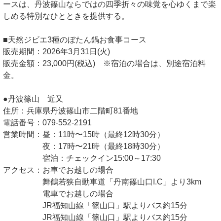
ースは、丹波篠山ならではの四季折々の味覚を心ゆくまで楽
しめる特別なひとときを提供する。
■天然ジビエ3種のぼたん鍋お食事コース
販売期間：2026年3月31日(火)
販売金額：23,000円(税込) ※宿泊の場合は、別途宿泊料
金。
●丹波篠山 近又
住所：兵庫県丹波篠山市二階町81番地
電話番号：079-552-2191
営業時間：昼：11時〜15時（最終12時30分）
夜：17時〜21時（最終18時30分）
宿泊：チェックイン15:00～17:30
アクセス：お車でお越しの場合
舞鶴若狭自動車道「丹南篠山口I.C」より3km
電車でお越しの場合
JR福知山線「篠山口」駅よりバス約15分
JR福知山線「篠山口」駅よりバス約15分