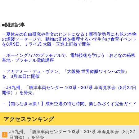
■関連記事
・夏休みの自由研究や作文のヒントになる！新宿伊勢丹にも並ぶ本物
の燻製ソーセージで、動物の正体を推理する小学生向け食育イベント
を8月9日、ミライ式 大阪・玉造上町校で開催
・ボーイング777のプラモデルで、電飾技術を学ぼう！おとなの秘密
基地・プラモデル電飾講座
・アカデミー・デュ・ヴァン、「大阪発 世界銘醸ワインへの旅」
を、8月30日に開催
・JR九州、「唐津車両センター 103系・307系 車両見学会（8月22日
開催）」を発売。
・【知らなきゃ損！】成田空港の待ち時間、楽しみ尽くす完全ガイド
アクセスランキング
JR九州、「唐津車両センター 103系・307系 車両見学会（8月22
1
日開催）」を発売。