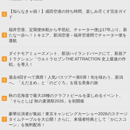
【知らなきゃ損！】成田空港の待ち時間、楽しみ尽くす完全ガイ
2
ド
福井空港、定期便休航から半世紀、チャーター便は17年ぶり。新
たな一歩へ！トキエア、新潟空港－福井空港間でチャーター便を
3
運航
ダイナモアミューズメント、那須ハイランドパークにて、新規ア
トラクション「ウルトラセブンTHE ATTRACTION 史上最速の作
4
戦」を導入！
過去4回すべて満席！人気バスツアー第5弾！旬を味わう、新潟
5
へ。「えだまめ」と「のどぐろ」を巡る美食の旅
秋の北海道で最大18種のクラフトビールを楽しめるイベント、
6
「そらとしば 秋の麦酒祭2026」を初開催
豪華出演者が集結！東京キャンピングカーショー2026のステージ
タイムテーブルを大公開！さらに、来場者特典として「かにスコ
7
ーン」を無料配布！