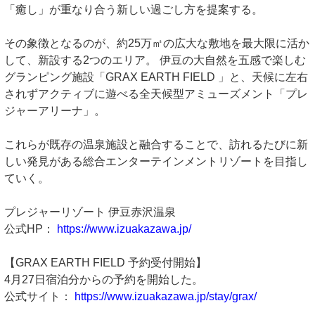
「癒し」が重なり合う新しい過ごし方を提案する。
その象徴となるのが、約25万㎡の広大な敷地を最大限に活か
して、新設する2つのエリア。 伊豆の大自然を五感で楽しむ
グランピング施設「GRAX EARTH FIELD 」と、天候に左右
されずアクティブに遊べる全天候型アミューズメント「プレ
ジャーアリーナ」。
これらが既存の温泉施設と融合することで、訪れるたびに新
しい発見がある総合エンターテインメントリゾートを目指し
ていく。
プレジャーリゾート 伊豆赤沢温泉
公式HP：
https://www.izuakazawa.jp/
【GRAX EARTH FIELD 予約受付開始】
4月27日宿泊分からの予約を開始した。
公式サイト：
https://www.izuakazawa.jp/stay/grax/