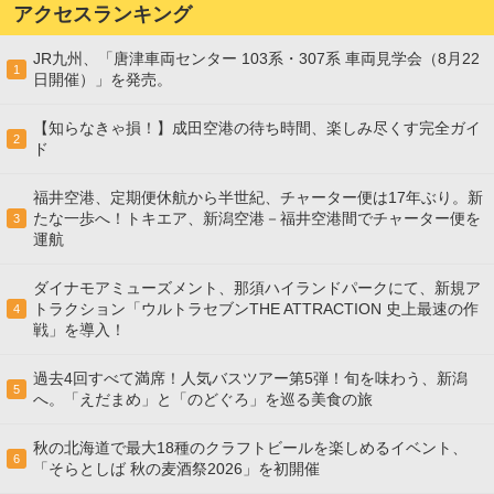
アクセスランキング
JR九州、「唐津車両センター 103系・307系 車両見学会（8月22
1
日開催）」を発売。
【知らなきゃ損！】成田空港の待ち時間、楽しみ尽くす完全ガイ
2
ド
福井空港、定期便休航から半世紀、チャーター便は17年ぶり。新
たな一歩へ！トキエア、新潟空港－福井空港間でチャーター便を
3
運航
ダイナモアミューズメント、那須ハイランドパークにて、新規ア
トラクション「ウルトラセブンTHE ATTRACTION 史上最速の作
4
戦」を導入！
過去4回すべて満席！人気バスツアー第5弾！旬を味わう、新潟
5
へ。「えだまめ」と「のどぐろ」を巡る美食の旅
秋の北海道で最大18種のクラフトビールを楽しめるイベント、
6
「そらとしば 秋の麦酒祭2026」を初開催