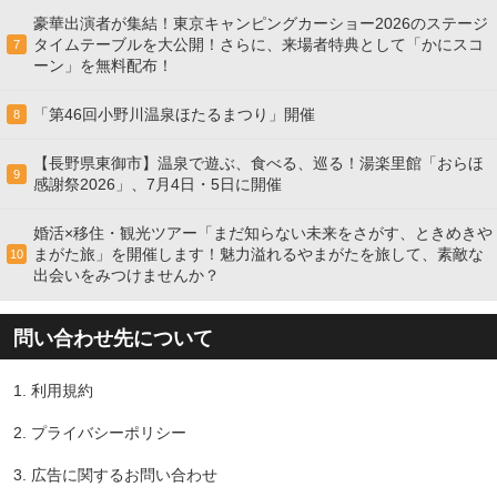
豪華出演者が集結！東京キャンピングカーショー2026のステージ
タイムテーブルを大公開！さらに、来場者特典として「かにスコ
7
ーン」を無料配布！
「第46回小野川温泉ほたるまつり」開催
8
【長野県東御市】温泉で遊ぶ、食べる、巡る！湯楽里館「おらほ
9
感謝祭2026」、7月4日・5日に開催
婚活×移住・観光ツアー「まだ知らない未来をさがす、ときめきや
まがた旅」を開催します！魅力溢れるやまがたを旅して、素敵な
10
出会いをみつけませんか？
問い合わせ先について
1.
利用規約
2.
プライバシーポリシー
3.
広告に関するお問い合わせ