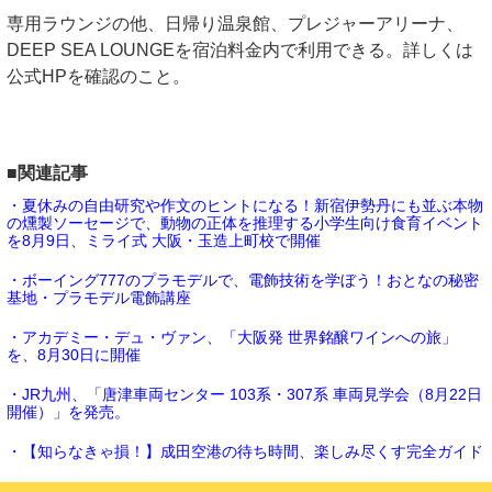
専用ラウンジの他、日帰り温泉館、プレジャーアリーナ、
DEEP SEA LOUNGEを宿泊料金内で利用できる。詳しくは
公式HPを確認のこと。
■関連記事
・夏休みの自由研究や作文のヒントになる！新宿伊勢丹にも並ぶ本物
の燻製ソーセージで、動物の正体を推理する小学生向け食育イベント
を8月9日、ミライ式 大阪・玉造上町校で開催
・ボーイング777のプラモデルで、電飾技術を学ぼう！おとなの秘密
基地・プラモデル電飾講座
・アカデミー・デュ・ヴァン、「大阪発 世界銘醸ワインへの旅」
を、8月30日に開催
・JR九州、「唐津車両センター 103系・307系 車両見学会（8月22日
開催）」を発売。
・【知らなきゃ損！】成田空港の待ち時間、楽しみ尽くす完全ガイド