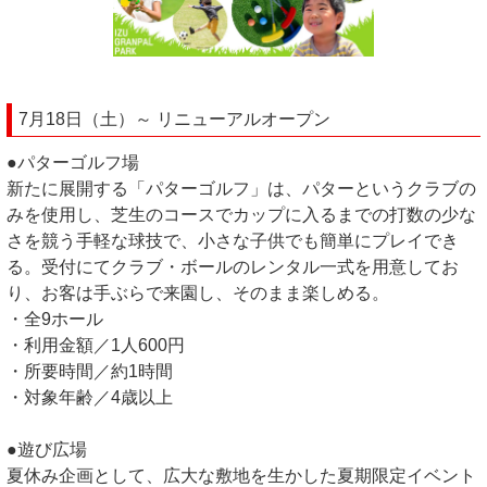
7月18日（土）～ リニューアルオープン
●パターゴルフ場
新たに展開する「パターゴルフ」は、パターというクラブの
みを使用し、芝生のコースでカップに入るまでの打数の少な
さを競う手軽な球技で、小さな子供でも簡単にプレイでき
る。受付にてクラブ・ボールのレンタル一式を用意してお
り、お客は手ぶらで来園し、そのまま楽しめる。
・全9ホール
・利用金額／1人600円
・所要時間／約1時間
・対象年齢／4歳以上
●遊び広場
夏休み企画として、広大な敷地を生かした夏期限定イベント