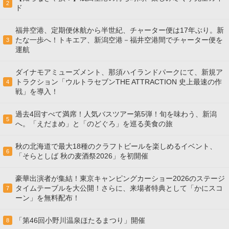
2
ド
福井空港、定期便休航から半世紀、チャーター便は17年ぶり。新
たな一歩へ！トキエア、新潟空港－福井空港間でチャーター便を
3
運航
ダイナモアミューズメント、那須ハイランドパークにて、新規ア
トラクション「ウルトラセブンTHE ATTRACTION 史上最速の作
4
戦」を導入！
過去4回すべて満席！人気バスツアー第5弾！旬を味わう、新潟
5
へ。「えだまめ」と「のどぐろ」を巡る美食の旅
秋の北海道で最大18種のクラフトビールを楽しめるイベント、
6
「そらとしば 秋の麦酒祭2026」を初開催
豪華出演者が集結！東京キャンピングカーショー2026のステージ
タイムテーブルを大公開！さらに、来場者特典として「かにスコ
7
ーン」を無料配布！
「第46回小野川温泉ほたるまつり」開催
8