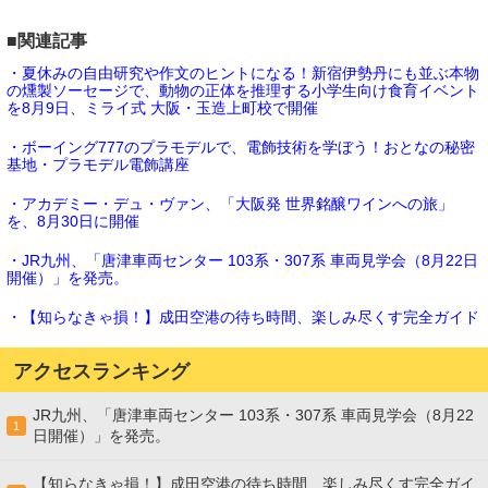
■関連記事
・夏休みの自由研究や作文のヒントになる！新宿伊勢丹にも並ぶ本物
の燻製ソーセージで、動物の正体を推理する小学生向け食育イベント
を8月9日、ミライ式 大阪・玉造上町校で開催
・ボーイング777のプラモデルで、電飾技術を学ぼう！おとなの秘密
基地・プラモデル電飾講座
・アカデミー・デュ・ヴァン、「大阪発 世界銘醸ワインへの旅」
を、8月30日に開催
・JR九州、「唐津車両センター 103系・307系 車両見学会（8月22日
開催）」を発売。
・【知らなきゃ損！】成田空港の待ち時間、楽しみ尽くす完全ガイド
アクセスランキング
JR九州、「唐津車両センター 103系・307系 車両見学会（8月22
1
日開催）」を発売。
【知らなきゃ損！】成田空港の待ち時間、楽しみ尽くす完全ガイ