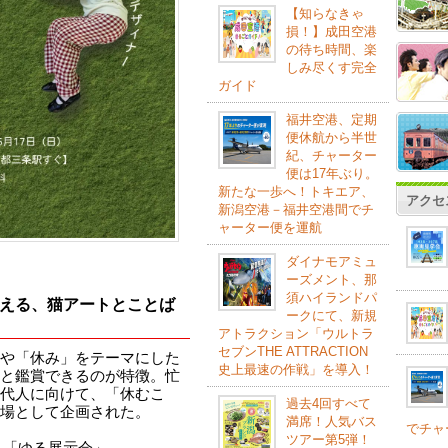
【知らなきゃ
損！】成田空港
の待ち時間、楽
しみ尽くす完全
ガイド
福井空港、定期
便休航から半世
紀、チャーター
便は17年ぶり。
新たな一歩へ！トキエア、
アクセ
新潟空港－福井空港間でチ
ャーター便を運航
ダイナモアミュ
ーズメント、那
須ハイランドパ
える、猫アートとことば
ークにて、新規
アトラクション「ウルトラ
セブンTHE ATTRACTION
や「休み」をテーマにした
史上最速の作戦」を導入！
と鑑賞できるのが特徴。忙
代人に向けて、「休むこ
過去4回すべて
場として企画された。
満席！人気バス
でチャ
ツアー第5弾！