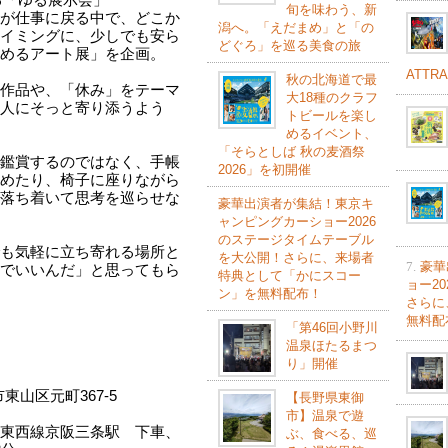
る「ゆる展示会」
旬を味わう、新
が仕事に戻る中で、どこか
潟へ。「えだまめ」と「の
イミングに、少しでも安ら
どぐろ」を巡る美食の旅
めるアート展」を企画。
ATTR
秋の北海道で最
作品や、「休み」をテーマ
大18種のクラフ
人にそっと寄り添うよう
トビールを楽し
めるイベント、
「そらとしば 秋の麦酒祭
鑑賞するのではなく、手帳
2026」を初開催
めたり、椅子に座りながら
落ち着いて思考を巡らせな
豪華出演者が集結！東京キ
ャンピングカーショー2026
のステージタイムテーブル
も気軽に立ち寄れる場所と
を大公開！さらに、来場者
7.
豪華
でいいんだ」と思ってもら
特典として「かにスコー
ョー2
ン」を無料配布！
さらに
無料配
「第46回小野川
温泉ほたるまつ
り」開催
都市東山区元町367-5
【長野県東御
市】温泉で遊
東西線京阪三条駅 下車、
ぶ、食べる、巡