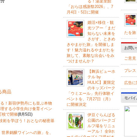
分
る！湯楽里館
「おらほ感謝祭2026」、7
月4日・5日に開催
婚活×移住・観
光ツアー「まだ
たを旅
知らない未来を
さがす、ときめ
きやまがた旅」を開催しま
お問い
す！魅力溢れるやまがたを
旅して、素敵な出会いをみ
ご意見
つけませんか？
プレス
【舞浜ビューホ
テル by
HULIC】夏限定
広告に
のキッズパーク
する商品
「ウミエール」先行体験イ
モバイ
ベントを、7月27日（月）
なる！新宿伊勢丹にも並ぶ本物
に開催決定
推理する小学生向け食育イベン
町校で開催
(8月5日)
伊豆ぐらんぱる
公園のパークゴ
飾技術を学ぼう！おとなの秘密基
ルフ場をリニュ
ーアル！ 全9ホ
 世界銘醸ワインへの旅」を、
ールのパターゴルフ場がオ