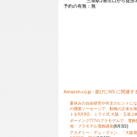
三条駅2番出口から徒歩3
予約の有無：無
Amazon.co.jp : 遊びにNS に関連
夏休みの自由研究や作文のヒントに
の燻製ソーセージで、動物の正体を
トを8月9日、ミライ式 大阪・玉造上
ボーイング777のプラモデルで、電
地・プラモデル電飾講座
(8月3日)
アカデミー・デュ・ヴァン、「大阪発