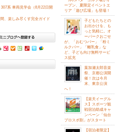
ープン、夏限定イベントエ
307系 車両見学会（8月22日開
リア「遊び広場」も登場！
時間、楽しみ尽くす完全ガイド
子どもたちとの
お出かけを、も
っと気軽に。オ
ーパークおごせ
が、「おむつバー」「粉ミ
ルクバー」「離乳食」な
ど、子ども向け無料サービ
ス拡充
葉加瀬太郎音楽
祭、京都公演開
催！次は今月
末、東京公演
へ！
【楽天イーグル
ス】スポーツ観
戦宿泊助成キャ
ンペーン「仙台
プロスポ割」がスタート
【宿泊者限定】