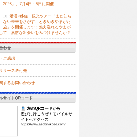
2026」、7月4日・5日に開催
10.
婚活×移住・観光ツアー「まだ知ら
ない未来をさがす、ときめきやまがた
旅」を開催します！魅力溢れるやまが
して、素敵な出会いをみつけませんか？
合わせ
・ご感想
リリース送付先
関するお問い合わせ
ルサイトQRコード
左のQRコードから
遊びに行こうぜ！モバイルサ
イトへアクセス
htt
ps:
//w
ww.
aso
bin
iik
oze
.co
m/