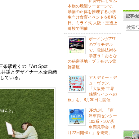
伊勢丹にも並ぶ
本物の燻製ソーセージで、
動物の正体を推理する小学
記事検
生向け食育イベントを8月9
日、ミライ式 大阪・玉造上
町校で開催
ボーイング777
のプラモデル
で、電飾技術を
学ぼう！おとな
の秘密基地・プラモデル電
駅近くの「Art Spot
飾講座
・長井謙とデザイナー木全菜緒
している。
アカデミー・デ
ュ・ヴァン、
「大阪発 世界
銘醸ワインへの
旅」を、8月30日に開催
JR九州、「唐
津車両センター
103系・307系
車両見学会（8
月22日開催）」を発売。