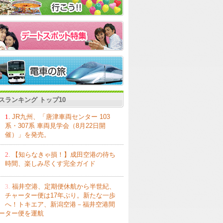
スランキング トップ10
1.
JR九州、「唐津車両センター 103
系・307系 車両見学会（8月22日開
催）」を発売。
2.
【知らなきゃ損！】成田空港の待ち
時間、楽しみ尽くす完全ガイド
3.
福井空港、定期便休航から半世紀、
チャーター便は17年ぶり。新たな一歩
へ！トキエア、新潟空港－福井空港間
ーター便を運航