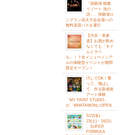
「洞爺湖 鶴雅
リゾート 洸の
謌」、洞爺湖ロ
ングラン花火大会会場への
無料送迎バスを運行
【渋谷・表参
道】お酒が飲め
なくても「タイ
ムトラベ
ル」！？全メニューノンア
ルの体験型イベントが期間
限定オープン！
汚してOK！撃
って、飛ばし
て、作る新感覚
アート体験
「MY PAINT STUDIO」
が、WHATAWONにOPEN
5/22(⾦)・
23(⼟)・24(⽇)
、SUPER
FORMULA