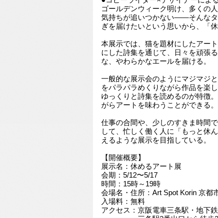
●コピーライター×デザイナーによ
ゴールデンウィーク明け、多くの人
気持ちが追いつかない——そんなタ
ぎを届けたいという思いから、「休
本展示では、猫を題材にしたアート
にした詩集を通じて、日々を頑張る
な、やわらかなエールを届ける。
一般的な展示会のようにマジマジと
をパラパラめくりながら作品を楽し
ゆっくりと詩集を読めるのが特徴。
がらアートを味わうことができる。
仕事の合間や、少しのすきま時間で
して、忙しく働く人に「もっと休ん
えるような展示を目指している。
【開催概要】
展示名：休めるアート展
会期：5/12〜5/17
時間：15時～19時
会場名・住所：Art Spot Korin 京
入場料：無料
アクセス：京阪電車三条駅・地下鉄