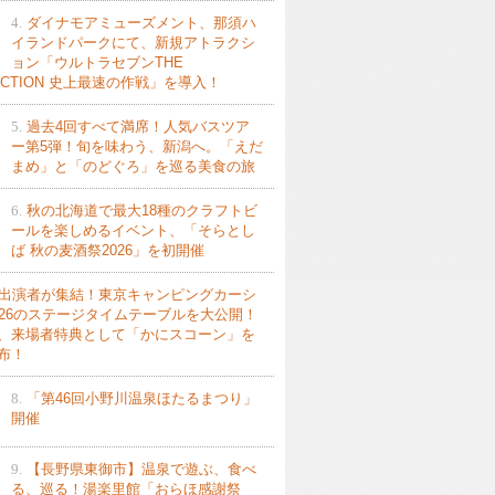
4.
ダイナモアミューズメント、那須ハ
イランドパークにて、新規アトラクシ
ョン「ウルトラセブンTHE
ACTION 史上最速の作戦」を導入！
5.
過去4回すべて満席！人気バスツア
ー第5弾！旬を味わう、新潟へ。「えだ
まめ」と「のどぐろ」を巡る美食の旅
6.
秋の北海道で最大18種のクラフトビ
ールを楽しめるイベント、「そらとし
ば 秋の麦酒祭2026」を初開催
出演者が集結！東京キャンピングカーシ
026のステージタイムテーブルを大公開！
、来場者特典として「かにスコーン」を
布！
8.
「第46回小野川温泉ほたるまつり」
開催
9.
【長野県東御市】温泉で遊ぶ、食べ
る、巡る！湯楽里館「おらほ感謝祭