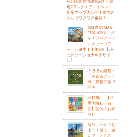
Rd.4-5鈴⿅情報第2弾！ 鈴
⿅GPスクエア・イベント
広場マップ⼤公開！家族み
んなでワクワク全開！
ABURAYAMA
FUKUOKA「ダ
イナソーアドベ
ンチャーツア
ー」が誕生！！第2弾【JR
九州リージョナルデザイ
ン】
のほほん鑑賞！
「休めるアート
展」京都三条で
開催
5月16日、【防
災体験わーる
ど】開催のお知
らせ
所沢、ハシゴし
よう！観て、遊
んで、ととの