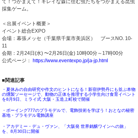
て！つかまえて！キレイな森に住む虫たちをつかまえる昆虫
採集ゲーム。
＜出展イベント概要＞
イベント総合EXPO
会場：幕張メッセ（千葉県千葉市美浜区） ブースNO. 10-
11
会期：2月24日(水) 〜2月26日(金) 10時00分～17時00分
公式ページ：
https://www.eventexpo.jp/ja-jp.html
■関連記事
・夏休みの自由研究や作文のヒントになる！新宿伊勢丹にも並ぶ本物
の燻製ソーセージで、動物の正体を推理する小学生向け食育イベント
を8月9日、ミライ式 大阪・玉造上町校で開催
・ボーイング777のプラモデルで、電飾技術を学ぼう！おとなの秘密
基地・プラモデル電飾講座
・アカデミー・デュ・ヴァン、「大阪発 世界銘醸ワインへの旅」
を、8月30日に開催