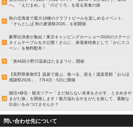
5
へ。「えだまめ」と「のどぐろ」を巡る美食の旅
秋の北海道で最大18種のクラフトビールを楽しめるイベント、
6
「そらとしば 秋の麦酒祭2026」を初開催
豪華出演者が集結！東京キャンピングカーショー2026のステージ
タイムテーブルを大公開！さらに、来場者特典として「かにスコ
7
ーン」を無料配布！
「第46回小野川温泉ほたるまつり」開催
8
【長野県東御市】温泉で遊ぶ、食べる、巡る！湯楽里館「おらほ
9
感謝祭2026」、7月4日・5日に開催
婚活×移住・観光ツアー「まだ知らない未来をさがす、ときめきや
まがた旅」を開催します！魅力溢れるやまがたを旅して、素敵な
10
出会いをみつけませんか？
問い合わせ先について