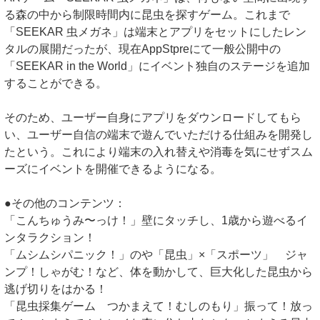
る森の中から制限時間内に昆虫を探すゲーム。これまで
「SEEKAR 虫メガネ」は端末とアプリをセットにしたレン
タルの展開だったが、現在AppStpreにて一般公開中の
「SEEKAR in the World」にイベント独自のステージを追加
することができる。
そのため、ユーザー自身にアプリをダウンロードしてもら
い、ユーザー自信の端末で遊んでいただける仕組みを開発し
たという。これにより端末の入れ替えや消毒を気にせずスム
ーズにイベントを開催できるようになる。
●その他のコンテンツ：
「こんちゅうみ〜っけ！」壁にタッチし、1歳から遊べるイ
ンタラクション！
「ムシムシパニック！」のや「昆虫」×「スポーツ」 ジャ
ンプ！しゃがむ！など、体を動かして、巨大化した昆虫から
逃げ切りをはかる！
「昆虫採集ゲーム つかまえて！むしのもり」振って！放っ