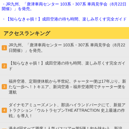
・JR九州、「唐津車両センター 103系・307系 車両見学会（8月22日
開催）」を発売。
・【知らなきゃ損！】成田空港の待ち時間、楽しみ尽くす完全ガイド
アクセスランキング
JR九州、「唐津車両センター 103系・307系 車両見学会（8月22
1
日開催）」を発売。
【知らなきゃ損！】成田空港の待ち時間、楽しみ尽くす完全ガイ
2
ド
福井空港、定期便休航から半世紀、チャーター便は17年ぶり。新
たな一歩へ！トキエア、新潟空港－福井空港間でチャーター便を
3
運航
ダイナモアミューズメント、那須ハイランドパークにて、新規ア
トラクション「ウルトラセブンTHE ATTRACTION 史上最速の作
4
戦」を導入！
過去4回すべて満席！人気バスツアー第5弾！旬を味わう、新潟