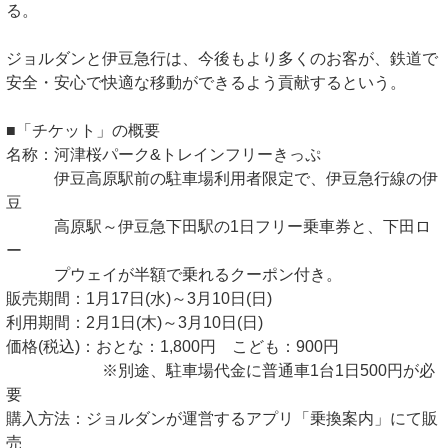
る。
ジョルダンと伊豆急行は、今後もより多くのお客が、鉄道で
安全・安心で快適な移動ができるよう貢献するという。
■「チケット」の概要
名称：河津桜パーク&トレインフリーきっぷ
伊豆高原駅前の駐車場利用者限定で、伊豆急行線の伊
豆
高原駅～伊豆急下田駅の1日フリー乗車券と、下田ロ
ー
プウェイが半額で乗れるクーポン付き。
販売期間：1月17日(水)～3月10日(日)
利用期間：2月1日(木)～3月10日(日)
価格(税込)：おとな：1,800円 こども：900円
※別途、駐車場代金に普通車1台1日500円が必
要
購入方法：ジョルダンが運営するアプリ「乗換案内」にて販
売