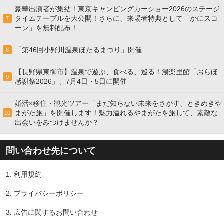
豪華出演者が集結！東京キャンピングカーショー2026のステージ
タイムテーブルを大公開！さらに、来場者特典として「かにスコ
7
ーン」を無料配布！
「第46回小野川温泉ほたるまつり」開催
8
【長野県東御市】温泉で遊ぶ、食べる、巡る！湯楽里館「おらほ
9
感謝祭2026」、7月4日・5日に開催
婚活×移住・観光ツアー「まだ知らない未来をさがす、ときめきや
まがた旅」を開催します！魅力溢れるやまがたを旅して、素敵な
10
出会いをみつけませんか？
問い合わせ先について
1.
利用規約
2.
プライバシーポリシー
3.
広告に関するお問い合わせ