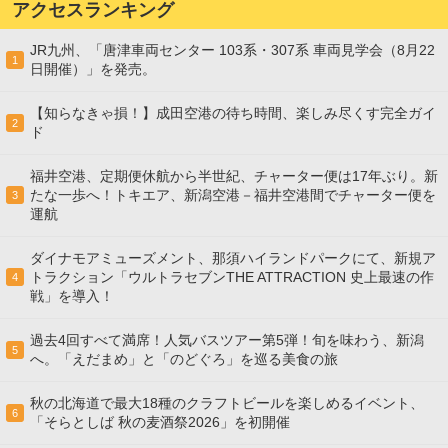
アクセスランキング
JR九州、「唐津車両センター 103系・307系 車両見学会（8月22
1
日開催）」を発売。
【知らなきゃ損！】成田空港の待ち時間、楽しみ尽くす完全ガイ
2
ド
福井空港、定期便休航から半世紀、チャーター便は17年ぶり。新
たな一歩へ！トキエア、新潟空港－福井空港間でチャーター便を
3
運航
ダイナモアミューズメント、那須ハイランドパークにて、新規ア
トラクション「ウルトラセブンTHE ATTRACTION 史上最速の作
4
戦」を導入！
過去4回すべて満席！人気バスツアー第5弾！旬を味わう、新潟
5
へ。「えだまめ」と「のどぐろ」を巡る美食の旅
秋の北海道で最大18種のクラフトビールを楽しめるイベント、
6
「そらとしば 秋の麦酒祭2026」を初開催