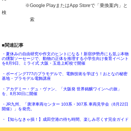
※Google PlayまたはApp Storeで「乗換案内」と
検
索
■関連記事
・夏休みの自由研究や作文のヒントになる！新宿伊勢丹にも並ぶ本物
の燻製ソーセージで、動物の正体を推理する小学生向け食育イベント
を8月9日、ミライ式 大阪・玉造上町校で開催
・ボーイング777のプラモデルで、電飾技術を学ぼう！おとなの秘密
基地・プラモデル電飾講座
・アカデミー・デュ・ヴァン、「大阪発 世界銘醸ワインへの旅」
を、8月30日に開催
・JR九州、「唐津車両センター 103系・307系 車両見学会（8月22日
開催）」を発売。
・【知らなきゃ損！】成田空港の待ち時間、楽しみ尽くす完全ガイド