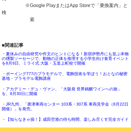
※Google PlayまたはApp Storeで「乗換案内」と
検
索
■関連記事
・夏休みの自由研究や作文のヒントになる！新宿伊勢丹にも並ぶ本物
の燻製ソーセージで、動物の正体を推理する小学生向け食育イベント
を8月9日、ミライ式 大阪・玉造上町校で開催
・ボーイング777のプラモデルで、電飾技術を学ぼう！おとなの秘密
基地・プラモデル電飾講座
・アカデミー・デュ・ヴァン、「大阪発 世界銘醸ワインへの旅」
を、8月30日に開催
・JR九州、「唐津車両センター 103系・307系 車両見学会（8月22日
開催）」を発売。
・【知らなきゃ損！】成田空港の待ち時間、楽しみ尽くす完全ガイド