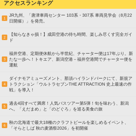
アクセスランキング
JR九州、「唐津車両センター 103系・307系 車両見学会（8月22
1
日開催）」を発売。
【知らなきゃ損！】成田空港の待ち時間、楽しみ尽くす完全ガイ
2
ド
福井空港、定期便休航から半世紀、チャーター便は17年ぶり。新
たな一歩へ！トキエア、新潟空港－福井空港間でチャーター便を
3
運航
ダイナモアミューズメント、那須ハイランドパークにて、新規ア
トラクション「ウルトラセブンTHE ATTRACTION 史上最速の作
4
戦」を導入！
過去4回すべて満席！人気バスツアー第5弾！旬を味わう、新潟
5
へ。「えだまめ」と「のどぐろ」を巡る美食の旅
秋の北海道で最大18種のクラフトビールを楽しめるイベント、
6
「そらとしば 秋の麦酒祭2026」を初開催