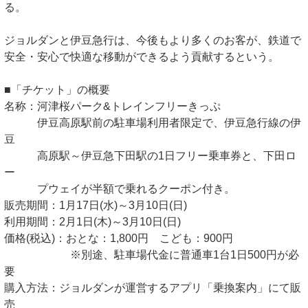
る。
ジョルダンと伊豆急行は、今後もより多くのお客が、鉄道で
安全・安心で快適な移動ができるよう貢献するという。
■「チケット」の概要
名称：河津桜パーク&トレインフリーきっぷ
伊豆高原駅前の駐車場利用者限定で、伊豆急行線の伊
豆
高原駅～伊豆急下田駅の1日フリー乗車券と、下田ロ
ー
プウェイが半額で乗れるクーポン付き。
販売期間：1月17日(水)～3月10日(日)
利用期間：2月1日(木)～3月10日(日)
価格(税込)：おとな：1,800円 こども：900円
※別途、駐車場代金に普通車1台1日500円が必
要
購入方法：ジョルダンが運営するアプリ「乗換案内」にて販
売