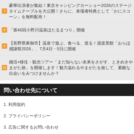
豪華出演者が集結！東京キャンピングカーショー2026のステージ
タイムテーブルを大公開！さらに、来場者特典として「かにスコ
7
ーン」を無料配布！
「第46回小野川温泉ほたるまつり」開催
8
【長野県東御市】温泉で遊ぶ、食べる、巡る！湯楽里館「おらほ
9
感謝祭2026」、7月4日・5日に開催
婚活×移住・観光ツアー「まだ知らない未来をさがす、ときめきや
まがた旅」を開催します！魅力溢れるやまがたを旅して、素敵な
10
出会いをみつけませんか？
問い合わせ先について
1.
利用規約
2.
プライバシーポリシー
3.
広告に関するお問い合わせ