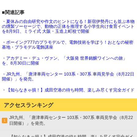
■関連記事
・夏休みの自由研究や作文のヒントになる！新宿伊勢丹にも並ぶ本物
の燻製ソーセージで、動物の正体を推理する小学生向け食育イベント
を8月9日、ミライ式 大阪・玉造上町校で開催
・ボーイング777のプラモデルで、電飾技術を学ぼう！おとなの秘密
基地・プラモデル電飾講座
・アカデミー・デュ・ヴァン、「大阪発 世界銘醸ワインへの旅」
を、8月30日に開催
・JR九州、「唐津車両センター 103系・307系 車両見学会（8月22日
開催）」を発売。
・【知らなきゃ損！】成田空港の待ち時間、楽しみ尽くす完全ガイド
アクセスランキング
JR九州、「唐津車両センター 103系・307系 車両見学会（8月22
1
日開催）」を発売。
【知らなきゃ損！】成田空港の待ち時間、楽しみ尽くす完全ガイ