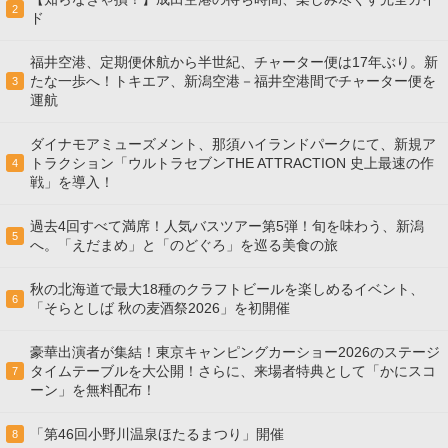
2
ド
福井空港、定期便休航から半世紀、チャーター便は17年ぶり。新
たな一歩へ！トキエア、新潟空港－福井空港間でチャーター便を
3
運航
ダイナモアミューズメント、那須ハイランドパークにて、新規ア
トラクション「ウルトラセブンTHE ATTRACTION 史上最速の作
4
戦」を導入！
過去4回すべて満席！人気バスツアー第5弾！旬を味わう、新潟
5
へ。「えだまめ」と「のどぐろ」を巡る美食の旅
秋の北海道で最大18種のクラフトビールを楽しめるイベント、
6
「そらとしば 秋の麦酒祭2026」を初開催
豪華出演者が集結！東京キャンピングカーショー2026のステージ
タイムテーブルを大公開！さらに、来場者特典として「かにスコ
7
ーン」を無料配布！
「第46回小野川温泉ほたるまつり」開催
8