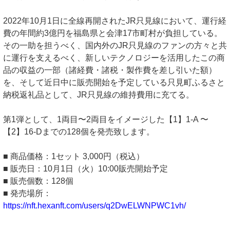
2022年10月1日に全線再開されたJR只見線において、運行経
費の年間約3億円を福島県と会津17市町村が負担している。
その一助を担うべく、国内外のJR只見線のファンの方々と共
に運行を支えるべく、新しいテクノロジーを活用したこの商
品の収益の一部（諸経費・諸税・製作費を差し引いた額）
を、そして近日中に販売開始を予定している只見町ふるさと
納税返礼品として、JR只見線の維持費用に充てる。
第1弾として、1両目〜2両目をイメージした【1】1-A 〜
【2】16-Dまでの128個を発売致します。
■ 商品価格：1セット 3,000円（税込）
■ 販売日：10月1日（火）10:00販売開始予定
■ 販売個数：128個
■ 発売場所：
https://nft.hexanft.com/users/q2DwELWNPWC1vh/