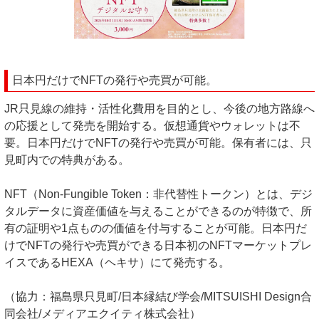
日本円だけでNFTの発行や売買が可能。
JR只見線の維持・活性化費用を目的とし、今後の地方路線へ
の応援として発売を開始する。仮想通貨やウォレットは不
要。日本円だけでNFTの発行や売買が可能。保有者には、只
見町内での特典がある。
NFT（Non-Fungible Token：非代替性トークン）とは、デジ
タルデータに資産価値を与えることができるのが特徴で、所
有の証明や1点ものの価値を付与することが可能。日本円だ
けでNFTの発行や売買ができる日本初のNFTマーケットプレ
イスであるHEXA（ヘキサ）にて発売する。
（協力：福島県只見町/日本縁結び学会/MITSUISHI Design合
同会社/メディアエクイティ株式会社）